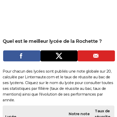
City break
Voyage de noces
Climat
Destinations
Voyage nature
Forum
+
PHOTO
GUIDES D'ACHAT
BONS PLANS
CARTE DE VOEUX
Quel est le meilleur lycée de la Rochette ?
Carte Bonne année
Carte Pâques
Carte de Noël
Carte Saint-Valentin
Carte d'anniversaire
DICTIONNAIRE
Biographies
Expressions
Dictionnaire
Citations
Proverbes
PROGRAMME TV
COPAINS D'AVANT
Pour chacun des lycées sont publiés une note globale sur 20,
calculée par Linternaute.com et le taux de réussite au bac de
Se connecter
Collèges
Universités
Service militaire
S'inscrire
Lycées
Primaires
Entreprises
Avis de recherche
AVIS DE DÉCÈS
ses lycéens. Cliquez sur le nom du lycée pour consulter toutes
ses statistiques par fillière (taux de réussite au bac, taux de
FORUM
mentions) ainsi que l'évolution de ses performances par
année.
Lifestyle
Sport
Television
Cinema
Bricolage
Culture
Auto
Voyage
Taux de
Notre note
Lycée
réussite