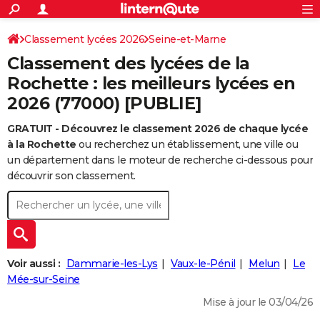
ACTUALITÉS
Connexion
S'inscrire
Classement lycées 2026
Seine-et-Marne
Rechercher
Société
Education
Villes
Politique
Faits Divers
Monde
+
SPORT
Classement des lycées de la
Football
Cyclisme
Forum
Coupe du monde 2026
Tennis
Rugby
CULTURE
Rochette : les meilleurs lycées en
2026 (77000) [PUBLIE]
TNT
Cinéma
Musique
Programme TV
Streaming
Sorties cinéma
+
FINANCE
GRATUIT - Découvrez le classement 2026 de chaque lycée
Impôts
Immobilier
Banque
Crédit
Retraite
Epargne
Risques naturels par ville
Assurance
AUTO
à la Rochette
ou recherchez un établissement, une ville ou
Réserver un essai
Berlines
Forum auto
Essais
Citadines
SUV
+
un département dans le moteur de recherche ci-dessous pour
HIGH-TECH
découvrir son classement.
Meilleur smartphone
Ordinateurs
Guide high-tech
Mobiles
Internet
Jeux vidéo
+
BRICOLAGE
Aménagement intérieur
Cuisine
Jardinage
+
Forum
Extérieur
Salle de bains
Rangement
WEEK-END
Escapades
Expositions
Week-end nature
Guides de France
Patrimoine
Musées
+
LIFESTYLE
Voir aussi :
Dammarie-les-Lys
Vaux-le-Pénil
Melun
Le
Bien-être
Mode
+
Art de vivre
Loisirs
Modes de vie
Mée-sur-Seine
SANTE
Mise à jour le 03/04/26
Guide de la santé
Médicaments
+
Alimentation
Maladies
Sommeil
VOYAGE