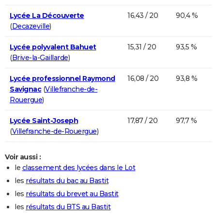
Lycée La Découverte
16,43 / 20
90,4 %
(
Decazeville
)
Lycée polyvalent Bahuet
15,31 / 20
93,5 %
(
Brive-la-Gaillarde
)
Lycée professionnel Raymond
16,08 / 20
93,8 %
Savignac
(
Villefranche-de-
Rouergue
)
Lycée Saint-Joseph
17,87 / 20
97,7 %
(
Villefranche-de-Rouergue
)
Voir aussi :
le
classement des lycées dans le Lot
les
résultats du bac au Bastit
les
résultats du brevet au Bastit
les
résultats du BTS au Bastit