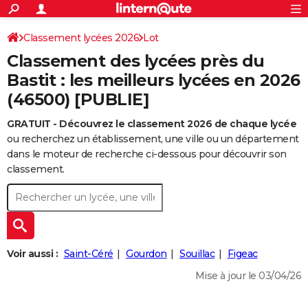
ACTUALITÉS
Connexion
S'inscrire
Classement lycées 2026
Lot
Rechercher
Société
Education
Villes
Politique
Faits Divers
Monde
+
SPORT
Classement des lycées près du
Football
Cyclisme
Forum
Coupe du monde 2026
Tennis
Rugby
CULTURE
Bastit : les meilleurs lycées en 2026
(46500) [PUBLIE]
TNT
Cinéma
Musique
Programme TV
Streaming
Sorties cinéma
+
FINANCE
GRATUIT - Découvrez le classement 2026 de chaque lycée
Impôts
Immobilier
Banque
Crédit
Retraite
Epargne
Risques naturels par ville
Assurance
AUTO
ou recherchez un établissement, une ville ou un département
Réserver un essai
Berlines
Forum auto
Essais
Citadines
SUV
+
dans le moteur de recherche ci-dessous pour découvrir son
HIGH-TECH
classement.
Meilleur smartphone
Ordinateurs
Guide high-tech
Mobiles
Internet
Jeux vidéo
+
BRICOLAGE
Aménagement intérieur
Cuisine
Jardinage
+
Forum
Extérieur
Salle de bains
Rangement
WEEK-END
Escapades
Expositions
Week-end nature
Guides de France
Patrimoine
Musées
+
LIFESTYLE
Voir aussi :
Saint-Céré
Gourdon
Souillac
Figeac
Bien-être
Mode
+
Art de vivre
Loisirs
Modes de vie
SANTE
Mise à jour le 03/04/26
Guide de la santé
Médicaments
+
Alimentation
Maladies
Sommeil
VOYAGE