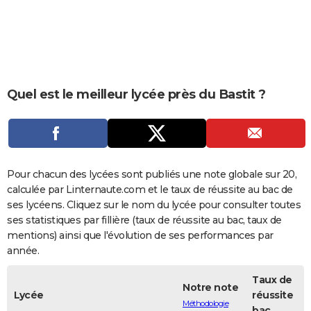
City break
Voyage de noces
Climat
Destinations
Voyage nature
Forum
+
PHOTO
GUIDES D'ACHAT
BONS PLANS
Quel est le meilleur lycée près du Bastit ?
CARTE DE VOEUX
Carte Bonne année
Carte Pâques
Carte de Noël
Carte Saint-Valentin
Carte d'anniversaire
DICTIONNAIRE
Biographies
Expressions
Dictionnaire
Citations
Proverbes
PROGRAMME TV
Pour chacun des lycées sont publiés une note globale sur 20,
COPAINS D'AVANT
calculée par Linternaute.com et le taux de réussite au bac de
ses lycéens. Cliquez sur le nom du lycée pour consulter toutes
Se connecter
Collèges
Universités
Service militaire
S'inscrire
Lycées
Primaires
Entreprises
Avis de recherche
AVIS DE DÉCÈS
ses statistiques par fillière (taux de réussite au bac, taux de
mentions) ainsi que l'évolution de ses performances par
FORUM
année.
Lifestyle
Sport
Television
Cinema
Bricolage
Culture
Auto
Voyage
Taux de
Notre note
Lycée
réussite
Méthodologie
bac