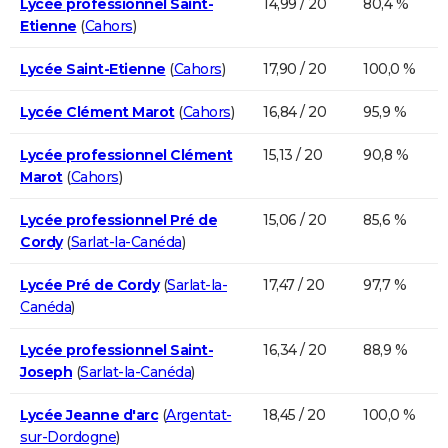
Lycée professionnel Saint-
14,99 / 20
80,4 %
Etienne
(
Cahors
)
Lycée Saint-Etienne
(
Cahors
)
17,90 / 20
100,0 %
Lycée Clément Marot
(
Cahors
)
16,84 / 20
95,9 %
Lycée professionnel Clément
15,13 / 20
90,8 %
Marot
(
Cahors
)
Lycée professionnel Pré de
15,06 / 20
85,6 %
Cordy
(
Sarlat-la-Canéda
)
Lycée Pré de Cordy
(
Sarlat-la-
17,47 / 20
97,7 %
Canéda
)
Lycée professionnel Saint-
16,34 / 20
88,9 %
Joseph
(
Sarlat-la-Canéda
)
Lycée Jeanne d'arc
(
Argentat-
18,45 / 20
100,0 %
sur-Dordogne
)