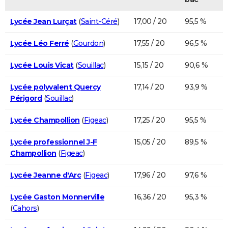
Lycée Jean Lurçat
(
Saint-Céré
)
17,00 / 20
95,5 %
Lycée Léo Ferré
(
Gourdon
)
17,55 / 20
96,5 %
Lycée Louis Vicat
(
Souillac
)
15,15 / 20
90,6 %
Lycée polyvalent Quercy
17,14 / 20
93,9 %
Périgord
(
Souillac
)
Lycée Champollion
(
Figeac
)
17,25 / 20
95,5 %
Lycée professionnel J-F
15,05 / 20
89,5 %
Champollion
(
Figeac
)
Lycée Jeanne d'Arc
(
Figeac
)
17,96 / 20
97,6 %
Lycée Gaston Monnerville
16,36 / 20
95,3 %
(
Cahors
)