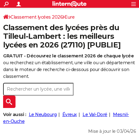
ACTUALITÉS
Connexion
S'inscrire
Classement lycées 2026
Eure
Rechercher
Société
Education
Villes
Politique
Faits Divers
Monde
+
SPORT
Classement des lycées près du
Football
Cyclisme
Forum
Coupe du monde 2026
Tennis
Rugby
CULTURE
Tilleul-Lambert : les meilleurs
lycées en 2026 (27110) [PUBLIE]
TNT
Cinéma
Musique
Programme TV
Streaming
Sorties cinéma
+
FINANCE
GRATUIT - Découvrez le classement 2026 de chaque lycée
Impôts
Immobilier
Banque
Crédit
Retraite
Epargne
Risques naturels par ville
Assurance
AUTO
ou recherchez un établissement, une ville ou un département
Réserver un essai
Berlines
Forum auto
Essais
Citadines
SUV
+
dans le moteur de recherche ci-dessous pour découvrir son
HIGH-TECH
classement.
Meilleur smartphone
Ordinateurs
Guide high-tech
Mobiles
Internet
Jeux vidéo
+
BRICOLAGE
Aménagement intérieur
Cuisine
Jardinage
+
Forum
Extérieur
Salle de bains
Rangement
WEEK-END
Escapades
Expositions
Week-end nature
Guides de France
Patrimoine
Musées
+
LIFESTYLE
Voir aussi :
Le Neubourg
Évreux
Le Val-Doré
Mesnil-
Bien-être
Mode
+
Art de vivre
Loisirs
Modes de vie
en-Ouche
SANTE
Mise à jour le 03/04/26
Guide de la santé
Médicaments
+
Alimentation
Maladies
Sommeil
VOYAGE