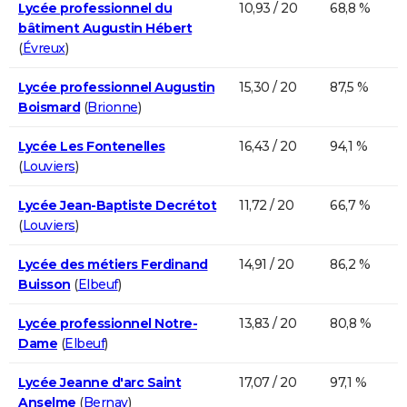
Lycée professionnel du
10,93 / 20
68,8 %
bâtiment Augustin Hébert
(
Évreux
)
Lycée professionnel Augustin
15,30 / 20
87,5 %
Boismard
(
Brionne
)
Lycée Les Fontenelles
16,43 / 20
94,1 %
(
Louviers
)
Lycée Jean-Baptiste Decrétot
11,72 / 20
66,7 %
(
Louviers
)
Lycée des métiers Ferdinand
14,91 / 20
86,2 %
Buisson
(
Elbeuf
)
Lycée professionnel Notre-
13,83 / 20
80,8 %
Dame
(
Elbeuf
)
Lycée Jeanne d'arc Saint
17,07 / 20
97,1 %
Anselme
(
Bernay
)