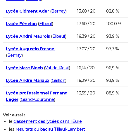
Lycée Clément Ader
(
Bernay
)
13,68 / 20
82,8 %
Lycée Fénelon
(
Elbeuf
)
17,60 / 20
100,0 %
Lycée André Maurois
(
Elbeuf
)
16,39 / 20
93,9 %
Lycée Augustin Fresnel
17,07 / 20
97,7 %
(
Bernay
)
Lycée Marc Bloch
(
Val-de-Reuil
)
16,14 / 20
96,9 %
Lycée André Malraux
(
Gaillon
)
16,39 / 20
93,9 %
Lycée professionnel Fernand
13,59 / 20
88,9 %
Léger
(
Grand-Couronne
)
Voir aussi :
le
classement des lycées dans l'Eure
les
résultats du bac au Tilleul-Lambert