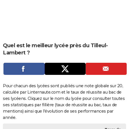
City break
Voyage de noces
Climat
Destinations
Voyage nature
Forum
+
PHOTO
GUIDES D'ACHAT
BONS PLANS
CARTE DE VOEUX
Quel est le meilleur lycée près du Tilleul-
Lambert ?
Carte Bonne année
Carte Pâques
Carte de Noël
Carte Saint-Valentin
Carte d'anniversaire
DICTIONNAIRE
Biographies
Expressions
Dictionnaire
Citations
Proverbes
PROGRAMME TV
COPAINS D'AVANT
Pour chacun des lycées sont publiés une note globale sur 20,
Se connecter
Collèges
Universités
Service militaire
S'inscrire
Lycées
Primaires
Entreprises
Avis de recherche
AVIS DE DÉCÈS
calculée par Linternaute.com et le taux de réussite au bac de
ses lycéens. Cliquez sur le nom du lycée pour consulter toutes
FORUM
ses statistiques par fillière (taux de réussite au bac, taux de
Lifestyle
Sport
Television
Cinema
Bricolage
Culture
Auto
Voyage
mentions) ainsi que l'évolution de ses performances par
année.