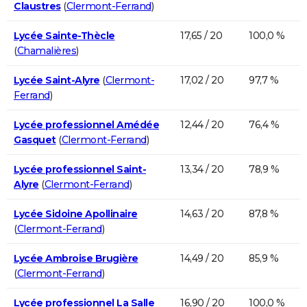
Claustres
(
Clermont-Ferrand
)
Lycée Sainte-Thècle
17,65 / 20
100,0 %
(
Chamalières
)
Lycée Saint-Alyre
(
Clermont-
17,02 / 20
97,7 %
Ferrand
)
Lycée professionnel Amédée
12,44 / 20
76,4 %
Gasquet
(
Clermont-Ferrand
)
Lycée professionnel Saint-
13,34 / 20
78,9 %
Alyre
(
Clermont-Ferrand
)
Lycée Sidoine Apollinaire
14,63 / 20
87,8 %
(
Clermont-Ferrand
)
Lycée Ambroise Brugière
14,49 / 20
85,9 %
(
Clermont-Ferrand
)
Lycée professionnel La Salle
16,90 / 20
100,0 %