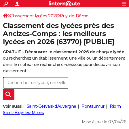
ACTUALITÉS
Connexion
S'inscrire
Classement lycées 2026
Puy-de-Dôme
Rechercher
Société
Education
Villes
Politique
Faits Divers
Monde
+
SPORT
Classement des lycées près des
Football
Cyclisme
Forum
Coupe du monde 2026
Tennis
Rugby
CULTURE
Ancizes-Comps : les meilleurs
lycées en 2026 (63770) [PUBLIE]
TNT
Cinéma
Musique
Programme TV
Streaming
Sorties cinéma
+
FINANCE
GRATUIT - Découvrez le classement 2026 de chaque lycée
Impôts
Immobilier
Banque
Crédit
Retraite
Epargne
Risques naturels par ville
Assurance
AUTO
ou recherchez un établissement, une ville ou un département
Réserver un essai
Berlines
Forum auto
Essais
Citadines
SUV
+
dans le moteur de recherche ci-dessous pour découvrir son
HIGH-TECH
classement.
Meilleur smartphone
Ordinateurs
Guide high-tech
Mobiles
Internet
Jeux vidéo
+
BRICOLAGE
Aménagement intérieur
Cuisine
Jardinage
+
Forum
Extérieur
Salle de bains
Rangement
WEEK-END
Escapades
Expositions
Week-end nature
Guides de France
Patrimoine
Musées
+
LIFESTYLE
Voir aussi :
Saint-Gervais-d'Auvergne
Pontaumur
Riom
Bien-être
Mode
+
Art de vivre
Loisirs
Modes de vie
Saint-Éloy-les-Mines
SANTE
Mise à jour le 03/04/26
Guide de la santé
Médicaments
+
Alimentation
Maladies
Sommeil
VOYAGE