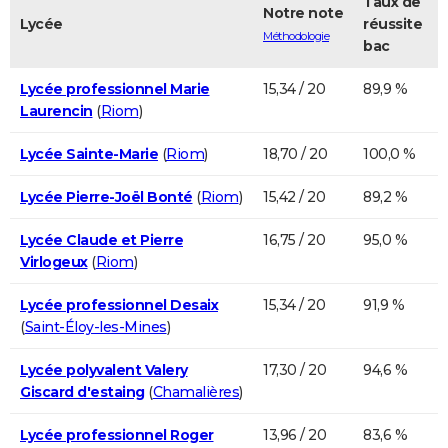
Taux de
Notre note
Lycée
réussite
Méthodologie
bac
Lycée professionnel Marie
15,34 / 20
89,9 %
Laurencin
(
Riom
)
Lycée Sainte-Marie
(
Riom
)
18,70 / 20
100,0 %
Lycée Pierre-Joël Bonté
(
Riom
)
15,42 / 20
89,2 %
Lycée Claude et Pierre
16,75 / 20
95,0 %
Virlogeux
(
Riom
)
Lycée professionnel Desaix
15,34 / 20
91,9 %
(
Saint-Éloy-les-Mines
)
Lycée polyvalent Valery
17,30 / 20
94,6 %
Giscard d'estaing
(
Chamalières
)
Lycée professionnel Roger
13,96 / 20
83,6 %