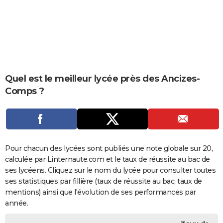
City break
Voyage de noces
Climat
Destinations
Voyage nature
Forum
+
PHOTO
GUIDES D'ACHAT
BONS PLANS
CARTE DE VOEUX
Quel est le meilleur lycée près des Ancizes-
Comps ?
Carte Bonne année
Carte Pâques
Carte de Noël
Carte Saint-Valentin
Carte d'anniversaire
DICTIONNAIRE
Biographies
Expressions
Dictionnaire
Citations
Proverbes
PROGRAMME TV
COPAINS D'AVANT
Pour chacun des lycées sont publiés une note globale sur 20,
Se connecter
Collèges
Universités
Service militaire
S'inscrire
Lycées
Primaires
Entreprises
Avis de recherche
AVIS DE DÉCÈS
calculée par Linternaute.com et le taux de réussite au bac de
ses lycéens. Cliquez sur le nom du lycée pour consulter toutes
FORUM
ses statistiques par fillière (taux de réussite au bac, taux de
Lifestyle
Sport
Television
Cinema
Bricolage
Culture
Auto
Voyage
mentions) ainsi que l'évolution de ses performances par
année.