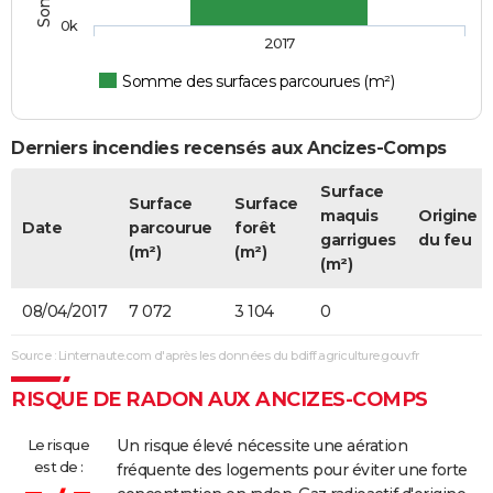
0k
2017
Somme des surfaces parcourues (m²)
Derniers incendies recensés aux Ancizes-Comps
Surface
Surface
Surface
maquis
Origine
Date
parcourue
forêt
garrigues
du feu
(m²)
(m²)
(m²)
08/04/2017
7 072
3 104
0
Source : Linternaute.com d'après les données du bdiff.agriculture.gouv.fr
RISQUE DE RADON AUX ANCIZES-COMPS
Le risque
Un risque élevé nécessite une aération
est de :
fréquente des logements pour éviter une forte