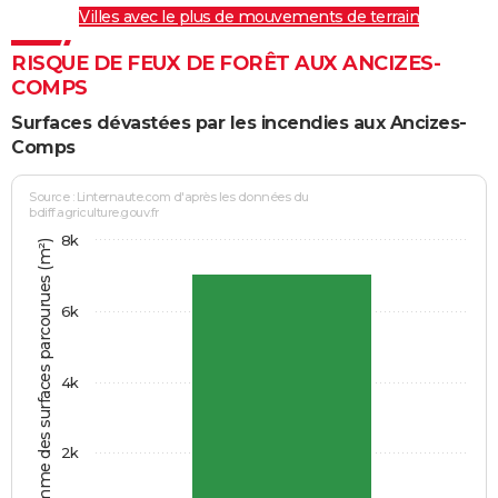
Villes avec le plus de mouvements de terrain
RISQUE DE FEUX DE FORÊT AUX ANCIZES-
COMPS
Surfaces dévastées par les incendies aux Ancizes-
Comps
Source : Linternaute.com d'après les données du
bdiff.agriculture.gouv.fr
8k
Somme des surfaces parcourues (m²)
6k
4k
2k