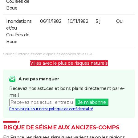
Coulées de
Boue
Inondations
06/11/1982
10/11/1982
5 j
Oui
et/ou
Coulées de
Boue
Source : Linternaute.com d'après les données de la CCR
Villes avec le plus de risques naturels
A ne pas manquer
Recevez nos astuces et bons plans directement par e-
mail.
Je m'abonne
En savoir plus sur notre politique de confidentialité
RISQUE DE SÉISME AUX ANCIZES-COMPS
En France, les
risques sismiques
varient selon les régions,