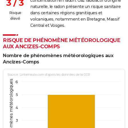
3 / 3
concentration en radon. Gaz radioactif d'origine
naturelle, le radon présente un risque sanitaire
Risque
dans certaines régions granitiques et
élevé
volcaniques, notamment en Bretagne, Massif
Central et Vosges.
RISQUE DE PHÉNOMÈNE MÉTÉOROLOGIQUE
AUX ANCIZES-COMPS
Nombre de phénomènes météorologiques aux
Ancizes-Comps
Source : Linternaute.com d'après les données de la CCR
Jours avec phénomènes météorologiques
6
5
4
3