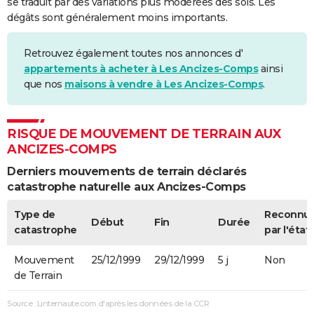
se traduit par des variations plus modérées des sols. Les
dégâts sont généralement moins importants.
Retrouvez également toutes nos annonces d'
appartements à acheter à Les Ancizes-Comps
ainsi
que nos
maisons à vendre à Les Ancizes-Comps
.
RISQUE DE MOUVEMENT DE TERRAIN AUX
ANCIZES-COMPS
Derniers mouvements de terrain déclarés
catastrophe naturelle aux Ancizes-Comps
Type de
Reconnu
Début
Fin
Durée
catastrophe
par l'état
Mouvement
25/12/1999
29/12/1999
5 j
Non
de Terrain
Source : Linternaute.com d'après les données de la CCR