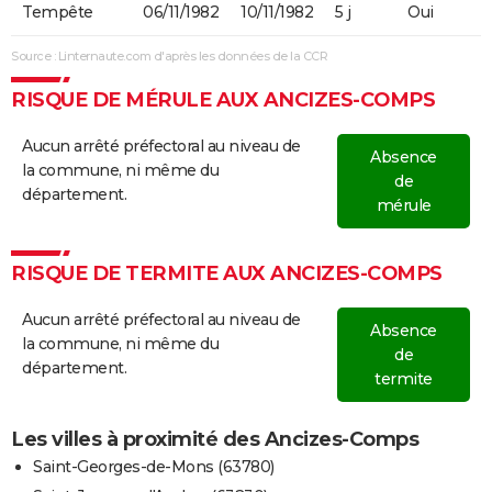
Tempête
06/11/1982
10/11/1982
5 j
Oui
Source : Linternaute.com d'après les données de la CCR
RISQUE DE MÉRULE AUX ANCIZES-COMPS
Aucun arrêté préfectoral au niveau de
Absence
la commune, ni même du
de
département.
mérule
RISQUE DE TERMITE AUX ANCIZES-COMPS
Aucun arrêté préfectoral au niveau de
Absence
la commune, ni même du
de
département.
termite
Les villes à proximité des Ancizes-Comps
Saint-Georges-de-Mons (63780)