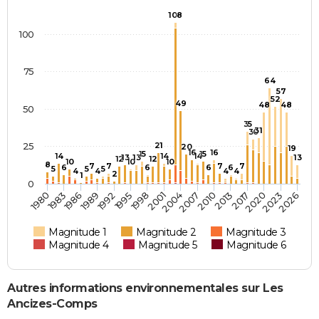
108
100
75
64
57
52
49
48
48
50
35
31
30
25
21
20
19
16
16
15
15
14
14
14
13
13
13
12
12
10
10
10
8
7
7
7
7
6
6
6
6
5
5
5
4
4
4
4
2
1
0
1995
2017
1989
2010
1983
2004
2026
1998
2020
1992
2013
1986
2007
1980
2001
2023
Magnitude 1
Magnitude 2
Magnitude 3
Magnitude 4
Magnitude 5
Magnitude 6
Autres informations environnementales sur Les
Ancizes-Comps