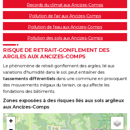
Records du climat aux Ancizes-Comps
Pollution de l'air aux Ancizes-Comps
Pollution de l'eau aux Ancizes-Comps
Pollution des sols aux Ancizes-Comps
RISQUE DE RETRAIT-GONFLEMENT DES
ARGILES AUX ANCIZES-COMPS
Le phénomène de retrait-gonflement des argiles, lié aux
variations d'humidité dans le sol, peut entraîner des
tassements différentiels
dans une commune en provoquant
des mouvements inégaux du terrain, ce qui affecte les
fondations des bâtiments.
Zones exposées à des risques liés aux sols argileux
aux Ancizes-Comps
+
−