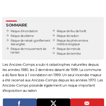
City break
Voyage de noces
Climat
Destinations
Voyage nature
Forum
+
PHOTO
GUIDES D'ACHAT
BONS PLANS
SOMMAIRE
Risque d’inondation
Risque de feu de forêt
CARTE DE VOEUX
Risque de séisme
Risque de radon
Risque de retrait-gonflement
Risque de phénomène
Carte Bonne année
Carte Pâques
Carte de Noël
Carte Saint-Valentin
Carte d'anniversaire
DICTIONNAIRE
des argiles
météorologique
Risque de mouvement de
Risque de mérule
terrain
Biographies
Expressions
Dictionnaire
Citations
Proverbes
Risque de termite
PROGRAMME TV
COPAINS D'AVANT
Les Ancizes-Comps a subi 4 catastrophes naturelles depuis
les années 1980, les 2 dernières datant de 1999. La commune
Se connecter
Collèges
Universités
Service militaire
S'inscrire
Lycées
Primaires
Entreprises
Avis de recherche
AVIS DE DÉCÈS
a dû faire face à 1 inondation en 1999. Un seul incendie majeur
a été recensé aux Ancizes-Comps depuis les années 1970. Les
FORUM
Ancizes-Comps possède également un risque important
d'exposition au radon.
Lifestyle
Sport
Television
Cinema
Bricolage
Culture
Auto
Voyage