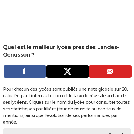
City break
Voyage de noces
Climat
Destinations
Voyage nature
Forum
+
PHOTO
GUIDES D'ACHAT
BONS PLANS
CARTE DE VOEUX
Quel est le meilleur lycée près des Landes-
Genusson ?
Carte Bonne année
Carte Pâques
Carte de Noël
Carte Saint-Valentin
Carte d'anniversaire
DICTIONNAIRE
Biographies
Expressions
Dictionnaire
Citations
Proverbes
PROGRAMME TV
COPAINS D'AVANT
Pour chacun des lycées sont publiés une note globale sur 20,
Se connecter
Collèges
Universités
Service militaire
S'inscrire
Lycées
Primaires
Entreprises
Avis de recherche
AVIS DE DÉCÈS
calculée par Linternaute.com et le taux de réussite au bac de
ses lycéens. Cliquez sur le nom du lycée pour consulter toutes
FORUM
ses statistiques par fillière (taux de réussite au bac, taux de
Lifestyle
Sport
Television
Cinema
Bricolage
Culture
Auto
Voyage
mentions) ainsi que l'évolution de ses performances par
année.