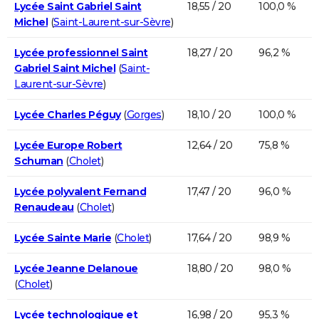
Lycée Saint Gabriel Saint
18,55 / 20
100,0 %
Michel
(
Saint-Laurent-sur-Sèvre
)
Lycée professionnel Saint
18,27 / 20
96,2 %
Gabriel Saint Michel
(
Saint-
Laurent-sur-Sèvre
)
Lycée Charles Péguy
(
Gorges
)
18,10 / 20
100,0 %
Lycée Europe Robert
12,64 / 20
75,8 %
Schuman
(
Cholet
)
Lycée polyvalent Fernand
17,47 / 20
96,0 %
Renaudeau
(
Cholet
)
Lycée Sainte Marie
(
Cholet
)
17,64 / 20
98,9 %
Lycée Jeanne Delanoue
18,80 / 20
98,0 %
(
Cholet
)
Lycée technologique et
16,98 / 20
95,3 %