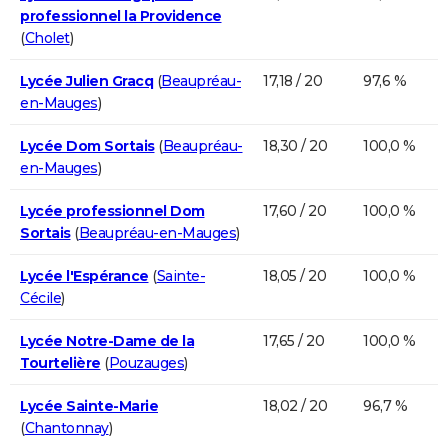
professionnel la Providence
(
Cholet
)
Lycée Julien Gracq
(
Beaupréau-
17,18 / 20
97,6 %
en-Mauges
)
Lycée Dom Sortais
(
Beaupréau-
18,30 / 20
100,0 %
en-Mauges
)
Lycée professionnel Dom
17,60 / 20
100,0 %
Sortais
(
Beaupréau-en-Mauges
)
Lycée l'Espérance
(
Sainte-
18,05 / 20
100,0 %
Cécile
)
Lycée Notre-Dame de la
17,65 / 20
100,0 %
Tourtelière
(
Pouzauges
)
Lycée Sainte-Marie
18,02 / 20
96,7 %
(
Chantonnay
)