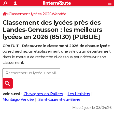
ACTUALITÉS
Connexion
S'inscrire
Classement lycées 2026
Vendée
Rechercher
Société
Education
Villes
Politique
Faits Divers
Monde
+
SPORT
Classement des lycées près des
Football
Cyclisme
Forum
Coupe du monde 2026
Tennis
Rugby
CULTURE
Landes-Genusson : les meilleurs
lycées en 2026 (85130) [PUBLIE]
TNT
Cinéma
Musique
Programme TV
Streaming
Sorties cinéma
+
FINANCE
GRATUIT - Découvrez le classement 2026 de chaque lycée
Impôts
Immobilier
Banque
Crédit
Retraite
Epargne
Risques naturels par ville
Assurance
AUTO
ou recherchez un établissement, une ville ou un département
Réserver un essai
Berlines
Forum auto
Essais
Citadines
SUV
+
dans le moteur de recherche ci-dessous pour découvrir son
HIGH-TECH
classement.
Meilleur smartphone
Ordinateurs
Guide high-tech
Mobiles
Internet
Jeux vidéo
+
BRICOLAGE
Aménagement intérieur
Cuisine
Jardinage
+
Forum
Extérieur
Salle de bains
Rangement
WEEK-END
Escapades
Expositions
Week-end nature
Guides de France
Patrimoine
Musées
+
LIFESTYLE
Voir aussi :
Chavagnes-en-Paillers
Les Herbiers
Bien-être
Mode
+
Art de vivre
Loisirs
Modes de vie
Montaigu-Vendée
Saint-Laurent-sur-Sèvre
SANTE
Mise à jour le 03/04/26
Guide de la santé
Médicaments
+
Alimentation
Maladies
Sommeil
VOYAGE