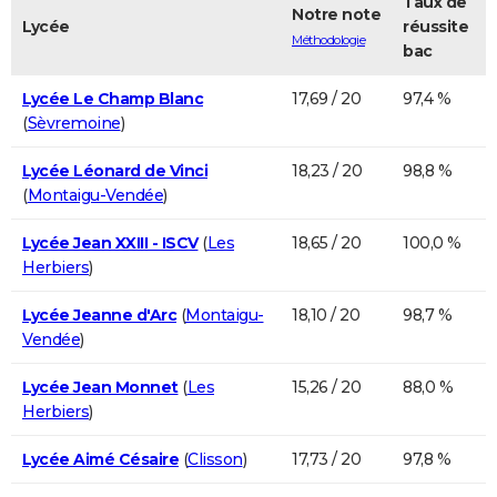
Taux de
Notre note
Lycée
réussite
Méthodologie
bac
Lycée Le Champ Blanc
17,69 / 20
97,4 %
(
Sèvremoine
)
Lycée Léonard de Vinci
18,23 / 20
98,8 %
(
Montaigu-Vendée
)
Lycée Jean XXIII - ISCV
(
Les
18,65 / 20
100,0 %
Herbiers
)
Lycée Jeanne d'Arc
(
Montaigu-
18,10 / 20
98,7 %
Vendée
)
Lycée Jean Monnet
(
Les
15,26 / 20
88,0 %
Herbiers
)
Lycée Aimé Césaire
(
Clisson
)
17,73 / 20
97,8 %