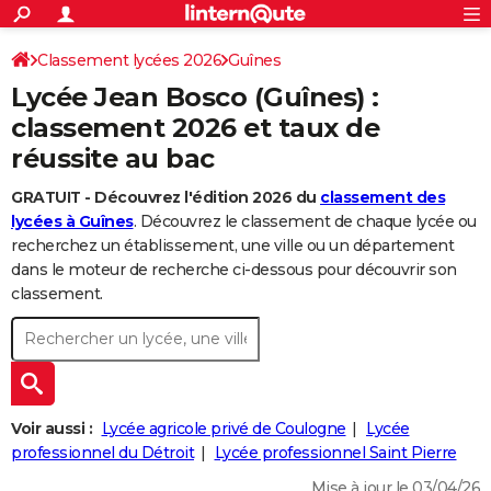
ACTUALITÉS
Connexion
S'inscrire
Classement lycées 2026
Guînes
Rechercher
Société
Education
Villes
Politique
Faits Divers
Monde
+
SPORT
Lycée Jean Bosco (Guînes) :
Football
Cyclisme
Forum
Coupe du monde 2026
Tennis
Rugby
CULTURE
classement 2026 et taux de
réussite au bac
TNT
Cinéma
Musique
Programme TV
Streaming
Sorties cinéma
+
FINANCE
GRATUIT - Découvrez l'édition 2026 du
classement des
Impôts
Immobilier
Banque
Crédit
Retraite
Epargne
Risques naturels par ville
Assurance
AUTO
lycées à Guînes
. Découvrez le classement de chaque lycée ou
Réserver un essai
Berlines
Forum auto
Essais
Citadines
SUV
+
recherchez un établissement, une ville ou un département
HIGH-TECH
dans le moteur de recherche ci-dessous pour découvrir son
Meilleur smartphone
Ordinateurs
Guide high-tech
Mobiles
Internet
Jeux vidéo
+
classement.
BRICOLAGE
Aménagement intérieur
Cuisine
Jardinage
+
Forum
Extérieur
Salle de bains
Rangement
WEEK-END
Escapades
Expositions
Week-end nature
Guides de France
Patrimoine
Musées
+
LIFESTYLE
Bien-être
Mode
+
Art de vivre
Loisirs
Modes de vie
Voir aussi :
Lycée agricole privé de Coulogne
Lycée
SANTE
professionnel du Détroit
Lycée professionnel Saint Pierre
Guide de la santé
Médicaments
+
Alimentation
Maladies
Sommeil
VOYAGE
Mise à jour le 03/04/26