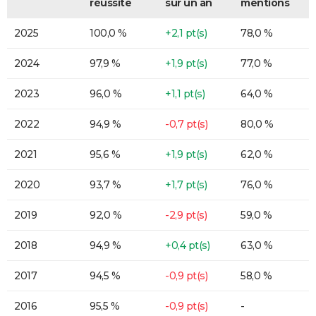
réussite
sur un an
mentions
2025
100,0 %
+2,1 pt(s)
78,0 %
2024
97,9 %
+1,9 pt(s)
77,0 %
2023
96,0 %
+1,1 pt(s)
64,0 %
2022
94,9 %
-0,7 pt(s)
80,0 %
2021
95,6 %
+1,9 pt(s)
62,0 %
2020
93,7 %
+1,7 pt(s)
76,0 %
2019
92,0 %
-2,9 pt(s)
59,0 %
2018
94,9 %
+0,4 pt(s)
63,0 %
2017
94,5 %
-0,9 pt(s)
58,0 %
2016
95,5 %
-0,9 pt(s)
-