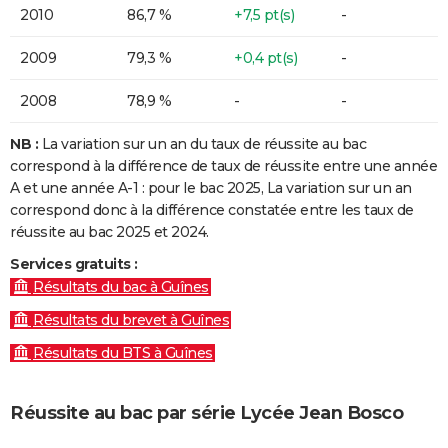
2010
86,7 %
+7,5 pt(s)
-
2009
79,3 %
+0,4 pt(s)
-
2008
78,9 %
-
-
NB :
La variation sur un an du taux de réussite au bac
correspond à la différence de taux de réussite entre une année
A et une année A-1 : pour le bac 2025, La variation sur un an
correspond donc à la différence constatée entre les taux de
réussite au bac 2025 et 2024.
Services gratuits :
Résultats du bac à Guînes
Résultats du brevet à Guînes
Résultats du BTS à Guînes
Réussite au bac par série Lycée Jean Bosco