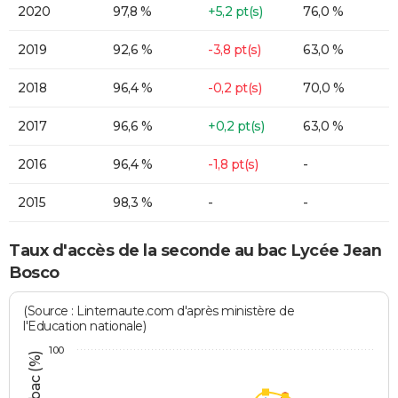
2020
97,8 %
+5,2 pt(s)
76,0 %
2019
92,6 %
-3,8 pt(s)
63,0 %
2018
96,4 %
-0,2 pt(s)
70,0 %
2017
96,6 %
+0,2 pt(s)
63,0 %
2016
96,4 %
-1,8 pt(s)
-
2015
98,3 %
-
-
Taux d'accès de la seconde au bac Lycée Jean
Bosco
(Source : Linternaute.com d'après ministère de
l'Education nationale)
100