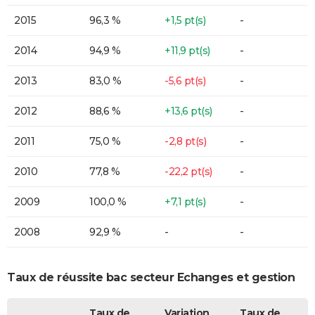
2015
96,3 %
+1,5 pt(s)
-
2014
94,9 %
+11,9 pt(s)
-
2013
83,0 %
-5,6 pt(s)
-
2012
88,6 %
+13,6 pt(s)
-
2011
75,0 %
-2,8 pt(s)
-
2010
77,8 %
-22,2 pt(s)
-
2009
100,0 %
+7,1 pt(s)
-
2008
92,9 %
-
-
Taux de réussite bac secteur Echanges et gestion
Taux de
Variation
Taux de