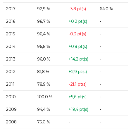
2017
92,9 %
-3,8 pt(s)
64,0 %
2016
96,7 %
+0,2 pt(s)
-
2015
96,4 %
-0,3 pt(s)
-
2014
96,8 %
+0,8 pt(s)
-
2013
96,0 %
+14,2 pt(s)
-
2012
81,8 %
+2,9 pt(s)
-
2011
78,9 %
-21,1 pt(s)
-
2010
100,0 %
+5,6 pt(s)
-
2009
94,4 %
+19,4 pt(s)
-
2008
75,0 %
-
-