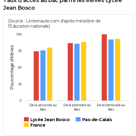
Taux d'accès au bac parmi les élèves Lycée
Jean Bosco
(Source : Linternaute.com d'après ministère de
l'Education nationale)
100
Pourcentage d'élèves
75
50
25
0
De la seconde au
De la première au
De la terminale au
Bac
Bac
Bac
Lycée Jean Bosco
Pas-de-Calais
France