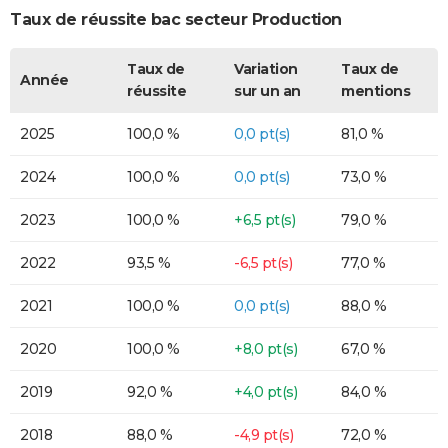
Taux de réussite bac secteur Production
Taux de
Variation
Taux de
Année
réussite
sur un an
mentions
2025
100,0 %
0,0 pt(s)
81,0 %
2024
100,0 %
0,0 pt(s)
73,0 %
2023
100,0 %
+6,5 pt(s)
79,0 %
2022
93,5 %
-6,5 pt(s)
77,0 %
2021
100,0 %
0,0 pt(s)
88,0 %
2020
100,0 %
+8,0 pt(s)
67,0 %
2019
92,0 %
+4,0 pt(s)
84,0 %
2018
88,0 %
-4,9 pt(s)
72,0 %