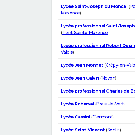
Lycée Saint-Joseph du Moncel
(
Po
Maxence
)
Lycée professionnel Saint-Josep
(
Pont-Sainte-Maxence
)
Lycée professionnel Robert Desn
Valois
)
Lycée Jean Monnet
(
Crépy-en-Valo
Lycée Jean Calvin
(
Noyon
)
Lycée professionnel Charles de B
Lycée Roberval
(
Breuil-le-Vert
)
Lycée Cassini
(
Clermont
)
Lycée Saint-Vincent
(
Senlis
)