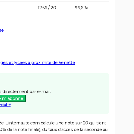
17,56 / 20
96,6 %
se
lèges et lycées à proximité de Venette
 directement par e-mail.
e m'abonne
tialité
e, Linternaute.com calcule une note sur 20 qui tient
% de la note finale), du taux d'accès de la seconde au