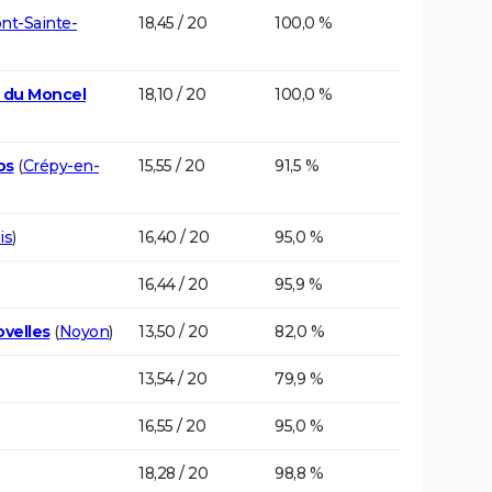
nt-Sainte-
18,45 / 20
100,0 %
h du Moncel
18,10 / 20
100,0 %
os
(
Crépy-en-
15,55 / 20
91,5 %
is
)
16,40 / 20
95,0 %
16,44 / 20
95,9 %
ovelles
(
Noyon
)
13,50 / 20
82,0 %
13,54 / 20
79,9 %
16,55 / 20
95,0 %
18,28 / 20
98,8 %