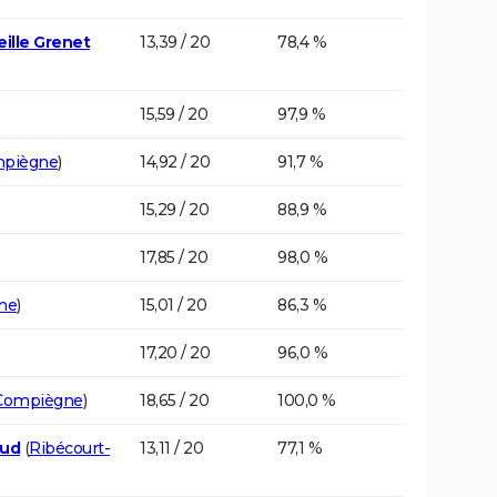
eille Grenet
13,39 / 20
78,4 %
15,59 / 20
97,9 %
piègne
)
14,92 / 20
91,7 %
15,29 / 20
88,9 %
17,85 / 20
98,0 %
ne
)
15,01 / 20
86,3 %
17,20 / 20
96,0 %
Compiègne
)
18,65 / 20
100,0 %
aud
(
Ribécourt-
13,11 / 20
77,1 %