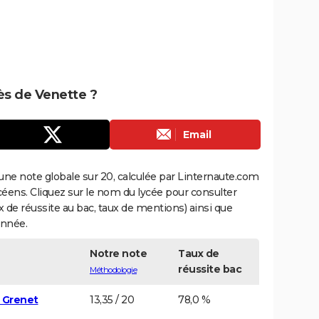
rès de Venette ?
Email
une note globale sur 20, calculée par Linternaute.com
ycéens. Cliquez sur le nom du lycée pour consulter
aux de réussite au bac, taux de mentions) ainsi que
année.
Notre note
Taux de
réussite bac
Méthodologie
e Grenet
13,35 / 20
78,0 %