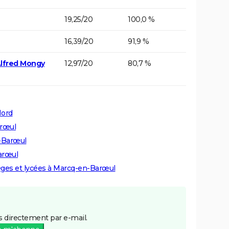
19,25/20
100,0 %
16,39/20
91,9 %
Alfred Mongy
12,97/20
80,7 %
Nord
arœul
n-Barœul
arœul
lèges et lycées à Marcq-en-Barœul
 directement par e-mail.