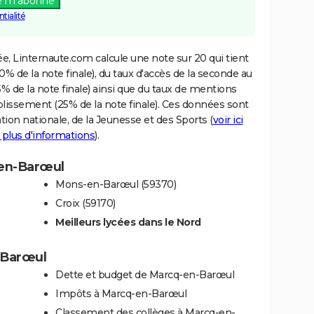
e m'abonne
tialité
e, Linternaute.com calcule une note sur 20 qui tient
% de la note finale), du taux d'accès de la seconde au
% de la note finale) ainsi que du taux de mentions
blissement (25% de la note finale). Ces données sont
tion nationale, de la Jeunesse et des Sports (
voir ici
 plus d'informations
).
-en-Barœul
Mons-en-Barœul (59370)
Croix (59170)
Meilleurs lycées dans le Nord
-Barœul
Dette et budget de Marcq-en-Barœul
Impôts à Marcq-en-Barœul
Classement des collèges à Marcq-en-