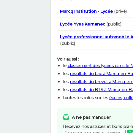
Marcq Institution - Lycée
(privé)
Lycée Yves Kernanec
(public)
Lycée professionnel automobile 
(public)
Voir aussi :
le
classement des lycées dans le 
les
résultats du bac à Marcq-en-B
les
résultats du brevet à Marcq-e
les
résultats du BTS à Marcq-en-B
toutes les infos sur les
écoles, col
A ne pas manquer
Recevez nos astuces et bons plans