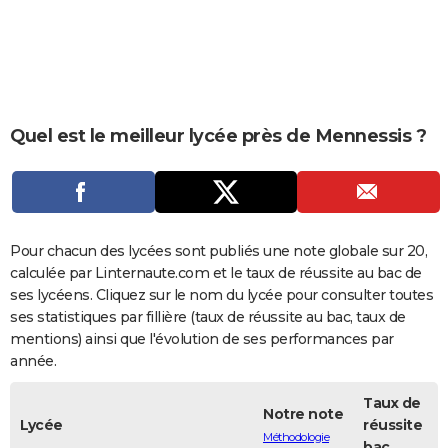
City break
Voyage de noces
Climat
Destinations
Voyage nature
Forum
+
PHOTO
GUIDES D'ACHAT
BONS PLANS
Quel est le meilleur lycée près de Mennessis ?
CARTE DE VOEUX
Carte Bonne année
Carte Pâques
Carte de Noël
Carte Saint-Valentin
Carte d'anniversaire
DICTIONNAIRE
Biographies
Expressions
Dictionnaire
Citations
Proverbes
PROGRAMME TV
Pour chacun des lycées sont publiés une note globale sur 20,
COPAINS D'AVANT
calculée par Linternaute.com et le taux de réussite au bac de
ses lycéens. Cliquez sur le nom du lycée pour consulter toutes
Se connecter
Collèges
Universités
Service militaire
S'inscrire
Lycées
Primaires
Entreprises
Avis de recherche
AVIS DE DÉCÈS
ses statistiques par fillière (taux de réussite au bac, taux de
mentions) ainsi que l'évolution de ses performances par
FORUM
année.
Lifestyle
Sport
Television
Cinema
Bricolage
Culture
Auto
Voyage
Taux de
Notre note
Lycée
réussite
Méthodologie
bac