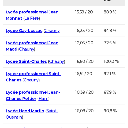
Lycée professionnel Jean
15,59 / 20
88,9 %
Monnet
(
La Fère
)
Lycée Gay-Lussac
(
Chauny
)
16,33 / 20
94,8 %
Lycée professionnel Jean
12,05 / 20
72,5 %
Macé
(
Chauny
)
Lycée Saint-Charles
(
Chauny
)
16,80 / 20
100,0 %
Lycée professionnel Saint-
16,51 / 20
92,1 %
Charles
(
Chauny
)
Lycée professionnel Jean-
10,39 / 20
67,9 %
Charles Peltier
(
Ham
)
Lycée Henri Martin
(
Saint-
16,08 / 20
90,8 %
Quentin
)