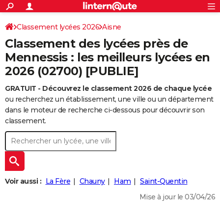
ACTUALITÉS
Connexion
S'inscrire
Classement lycées 2026
Aisne
Rechercher
Société
Education
Villes
Politique
Faits Divers
Monde
+
SPORT
Classement des lycées près de
Football
Cyclisme
Forum
Coupe du monde 2026
Tennis
Rugby
CULTURE
Mennessis : les meilleurs lycées en
2026 (02700) [PUBLIE]
TNT
Cinéma
Musique
Programme TV
Streaming
Sorties cinéma
+
FINANCE
GRATUIT - Découvrez le classement 2026 de chaque lycée
Impôts
Immobilier
Banque
Crédit
Retraite
Epargne
Risques naturels par ville
Assurance
AUTO
ou recherchez un établissement, une ville ou un département
Réserver un essai
Berlines
Forum auto
Essais
Citadines
SUV
+
dans le moteur de recherche ci-dessous pour découvrir son
HIGH-TECH
classement.
Meilleur smartphone
Ordinateurs
Guide high-tech
Mobiles
Internet
Jeux vidéo
+
BRICOLAGE
Aménagement intérieur
Cuisine
Jardinage
+
Forum
Extérieur
Salle de bains
Rangement
WEEK-END
Escapades
Expositions
Week-end nature
Guides de France
Patrimoine
Musées
+
LIFESTYLE
Voir aussi :
La Fère
Chauny
Ham
Saint-Quentin
Bien-être
Mode
+
Art de vivre
Loisirs
Modes de vie
SANTE
Mise à jour le 03/04/26
Guide de la santé
Médicaments
+
Alimentation
Maladies
Sommeil
VOYAGE