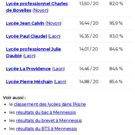
Lycée professionnel Charles
13,50 / 20
82,0 %
de Bovelles
(
Noyon
)
Lycée Jean Calvin
(
Noyon
)
16,44 / 20
95,9 %
Lycée Paul Claudel
(
Laon
)
16,35 / 20
93,0 %
Lycée professionnel Julie
14,01 / 20
84,6 %
Daubié
(
Laon
)
Lycée La Providence
(
Laon
)
14,46 / 20
84,6 %
Lycée Pierre Méchain
(
Laon
)
14,88 / 20
85,4 %
Voir aussi :
le
classement des lycées dans l'Aisne
les
résultats du bac à Mennessis
les
résultats du brevet à Mennessis
les
résultats du BTS à Mennessis