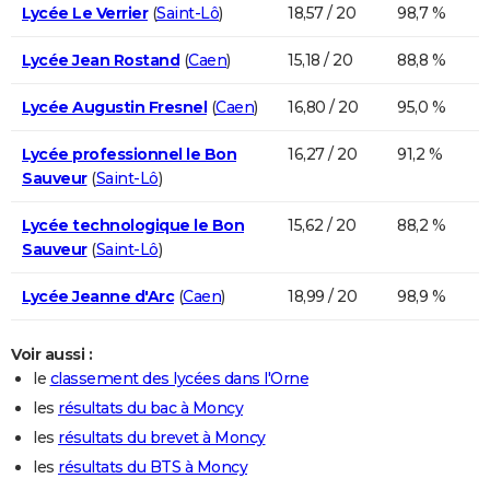
Lycée Le Verrier
(
Saint-Lô
)
18,57 / 20
98,7 %
Lycée Jean Rostand
(
Caen
)
15,18 / 20
88,8 %
Lycée Augustin Fresnel
(
Caen
)
16,80 / 20
95,0 %
Lycée professionnel le Bon
16,27 / 20
91,2 %
Sauveur
(
Saint-Lô
)
Lycée technologique le Bon
15,62 / 20
88,2 %
Sauveur
(
Saint-Lô
)
Lycée Jeanne d'Arc
(
Caen
)
18,99 / 20
98,9 %
Voir aussi :
le
classement des lycées dans l'Orne
les
résultats du bac à Moncy
les
résultats du brevet à Moncy
les
résultats du BTS à Moncy