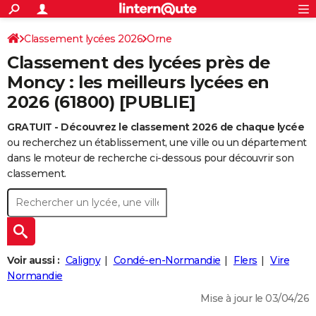
ACTUALITÉS
Connexion
S'inscrire
Classement lycées 2026
Orne
Rechercher
Société
Education
Villes
Politique
Faits Divers
Monde
+
SPORT
Classement des lycées près de
Football
Cyclisme
Forum
Coupe du monde 2026
Tennis
Rugby
CULTURE
Moncy : les meilleurs lycées en
2026 (61800) [PUBLIE]
TNT
Cinéma
Musique
Programme TV
Streaming
Sorties cinéma
+
FINANCE
GRATUIT - Découvrez le classement 2026 de chaque lycée
Impôts
Immobilier
Banque
Crédit
Retraite
Epargne
Risques naturels par ville
Assurance
AUTO
ou recherchez un établissement, une ville ou un département
Réserver un essai
Berlines
Forum auto
Essais
Citadines
SUV
+
dans le moteur de recherche ci-dessous pour découvrir son
HIGH-TECH
classement.
Meilleur smartphone
Ordinateurs
Guide high-tech
Mobiles
Internet
Jeux vidéo
+
BRICOLAGE
Aménagement intérieur
Cuisine
Jardinage
+
Forum
Extérieur
Salle de bains
Rangement
WEEK-END
Escapades
Expositions
Week-end nature
Guides de France
Patrimoine
Musées
+
LIFESTYLE
Voir aussi :
Caligny
Condé-en-Normandie
Flers
Vire
Bien-être
Mode
+
Art de vivre
Loisirs
Modes de vie
Normandie
SANTE
Mise à jour le 03/04/26
Guide de la santé
Médicaments
+
Alimentation
Maladies
Sommeil
VOYAGE