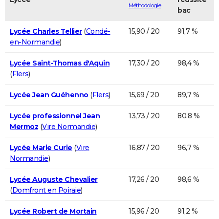
Méthodologie
bac
Lycée Charles Tellier
(
Condé-
15,90 / 20
91,7 %
en-Normandie
)
Lycée Saint-Thomas d'Aquin
17,30 / 20
98,4 %
(
Flers
)
Lycée Jean Guéhenno
(
Flers
)
15,69 / 20
89,7 %
Lycée professionnel Jean
13,73 / 20
80,8 %
Mermoz
(
Vire Normandie
)
Lycée Marie Curie
(
Vire
16,87 / 20
96,7 %
Normandie
)
Lycée Auguste Chevalier
17,26 / 20
98,6 %
(
Domfront en Poiraie
)
Lycée Robert de Mortain
15,96 / 20
91,2 %