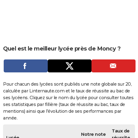
City break
Voyage de noces
Climat
Destinations
Voyage nature
Forum
+
PHOTO
GUIDES D'ACHAT
BONS PLANS
CARTE DE VOEUX
Quel est le meilleur lycée près de Moncy ?
Carte Bonne année
Carte Pâques
Carte de Noël
Carte Saint-Valentin
Carte d'anniversaire
DICTIONNAIRE
Biographies
Expressions
Dictionnaire
Citations
Proverbes
PROGRAMME TV
COPAINS D'AVANT
Pour chacun des lycées sont publiés une note globale sur 20,
calculée par Linternaute.com et le taux de réussite au bac de
Se connecter
Collèges
Universités
Service militaire
S'inscrire
Lycées
Primaires
Entreprises
Avis de recherche
AVIS DE DÉCÈS
ses lycéens. Cliquez sur le nom du lycée pour consulter toutes
ses statistiques par fillière (taux de réussite au bac, taux de
FORUM
mentions) ainsi que l'évolution de ses performances par
année.
Lifestyle
Sport
Television
Cinema
Bricolage
Culture
Auto
Voyage
Taux de
Notre note
Lycée
réussite