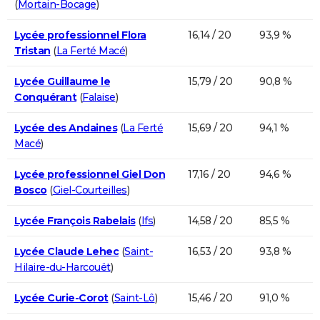
(
Mortain-Bocage
)
Lycée professionnel Flora
16,14 / 20
93,9 %
Tristan
(
La Ferté Macé
)
Lycée Guillaume le
15,79 / 20
90,8 %
Conquérant
(
Falaise
)
Lycée des Andaines
(
La Ferté
15,69 / 20
94,1 %
Macé
)
Lycée professionnel Giel Don
17,16 / 20
94,6 %
Bosco
(
Giel-Courteilles
)
Lycée François Rabelais
(
Ifs
)
14,58 / 20
85,5 %
Lycée Claude Lehec
(
Saint-
16,53 / 20
93,8 %
Hilaire-du-Harcouët
)
Lycée Curie-Corot
(
Saint-Lô
)
15,46 / 20
91,0 %