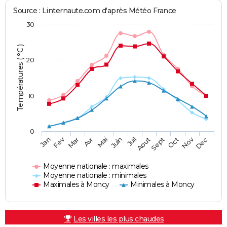
Source : Linternaute.com d'après Météo France
30
Températures ( °C )
20
10
0
Fev
Nov
Jan
Mar
Avr
Mai
Juin
Juil
Aout
Sept
Oct
Dec
Moyenne nationale : maximales
Moyenne nationale : minimales
Maximales à Moncy
Minimales à Moncy
Les villes les plus chaudes