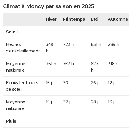
Climat à Moncy par saison en 2025
Hiver
Printemps
Eté
Automne
Soleil
Heures
349
723 h
631 h
289 h
d'ensoleillement
h
Moyenne
361 h
757 h
677
318 h
nationale
h
Equivalent jours
15 j
30 j
26 j
12 j
de soleil
Moyenne
15 j
32 j
28 j
13 j
nationale
Pluie