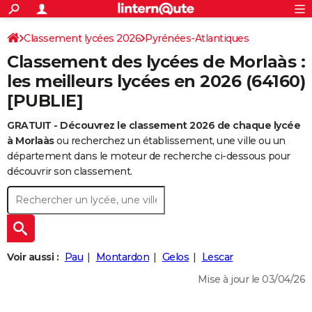
ACTUALITÉS
Connexion
S'inscrire
Classement lycées 2026
Pyrénées-Atlantiques
Rechercher
Société
Education
Villes
Politique
Faits Divers
Monde
+
SPORT
Classement des lycées de Morlaàs :
Football
Cyclisme
Forum
Coupe du monde 2026
Tennis
Rugby
CULTURE
les meilleurs lycées en 2026 (64160)
[PUBLIE]
TNT
Cinéma
Musique
Programme TV
Streaming
Sorties cinéma
+
FINANCE
GRATUIT - Découvrez le classement 2026 de chaque lycée
Impôts
Immobilier
Banque
Crédit
Retraite
Epargne
Risques naturels par ville
Assurance
AUTO
à Morlaàs
ou recherchez un établissement, une ville ou un
Réserver un essai
Berlines
Forum auto
Essais
Citadines
SUV
+
département dans le moteur de recherche ci-dessous pour
HIGH-TECH
découvrir son classement.
Meilleur smartphone
Ordinateurs
Guide high-tech
Mobiles
Internet
Jeux vidéo
+
BRICOLAGE
Aménagement intérieur
Cuisine
Jardinage
+
Forum
Extérieur
Salle de bains
Rangement
WEEK-END
Escapades
Expositions
Week-end nature
Guides de France
Patrimoine
Musées
+
LIFESTYLE
Voir aussi :
Pau
Montardon
Gelos
Lescar
Bien-être
Mode
+
Art de vivre
Loisirs
Modes de vie
SANTE
Mise à jour le 03/04/26
Guide de la santé
Médicaments
+
Alimentation
Maladies
Sommeil
VOYAGE