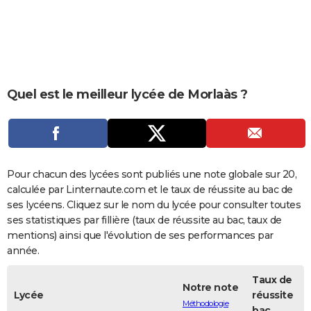
City break
Voyage de noces
Climat
Destinations
Voyage nature
Forum
+
PHOTO
GUIDES D'ACHAT
BONS PLANS
Quel est le meilleur lycée de Morlaàs ?
CARTE DE VOEUX
Carte Bonne année
Carte Pâques
Carte de Noël
Carte Saint-Valentin
Carte d'anniversaire
DICTIONNAIRE
Biographies
Expressions
Dictionnaire
Citations
Proverbes
PROGRAMME TV
Pour chacun des lycées sont publiés une note globale sur 20,
COPAINS D'AVANT
calculée par Linternaute.com et le taux de réussite au bac de
ses lycéens. Cliquez sur le nom du lycée pour consulter toutes
Se connecter
Collèges
Universités
Service militaire
S'inscrire
Lycées
Primaires
Entreprises
Avis de recherche
AVIS DE DÉCÈS
ses statistiques par fillière (taux de réussite au bac, taux de
mentions) ainsi que l'évolution de ses performances par
FORUM
année.
Lifestyle
Sport
Television
Cinema
Bricolage
Culture
Auto
Voyage
Taux de
Notre note
Lycée
réussite
Méthodologie
bac