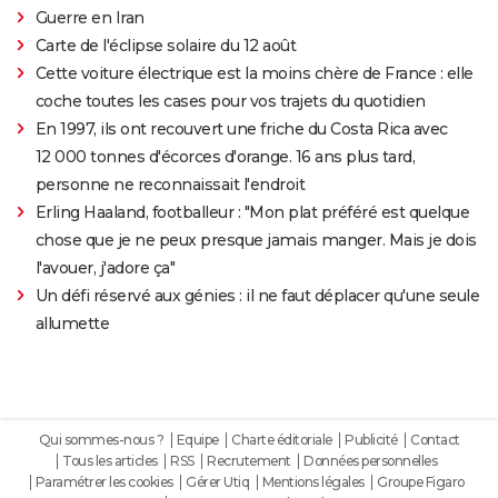
Guerre en Iran
Carte de l'éclipse solaire du 12 août
Cette voiture électrique est la moins chère de France : elle
coche toutes les cases pour vos trajets du quotidien
En 1997, ils ont recouvert une friche du Costa Rica avec
12 000 tonnes d'écorces d'orange. 16 ans plus tard,
personne ne reconnaissait l'endroit
Erling Haaland, footballeur : "Mon plat préféré est quelque
chose que je ne peux presque jamais manger. Mais je dois
l'avouer, j'adore ça"
Un défi réservé aux génies : il ne faut déplacer qu'une seule
allumette
Qui sommes-nous ?
Equipe
Charte éditoriale
Publicité
Contact
Tous les articles
RSS
Recrutement
Données personnelles
Paramétrer les cookies
Gérer Utiq
Mentions légales
Groupe Figaro