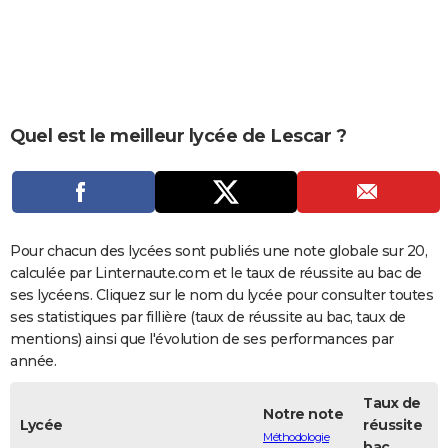
City break
Voyage de noces
Climat
Destinations
Voyage nature
Forum
+
PHOTO
GUIDES D'ACHAT
BONS PLANS
Quel est le meilleur lycée de Lescar ?
CARTE DE VOEUX
Carte Bonne année
Carte Pâques
Carte de Noël
Carte Saint-Valentin
Carte d'anniversaire
DICTIONNAIRE
Biographies
Expressions
Dictionnaire
Citations
Proverbes
PROGRAMME TV
Pour chacun des lycées sont publiés une note globale sur 20,
COPAINS D'AVANT
calculée par Linternaute.com et le taux de réussite au bac de
ses lycéens. Cliquez sur le nom du lycée pour consulter toutes
Se connecter
Collèges
Universités
Service militaire
S'inscrire
Lycées
Primaires
Entreprises
Avis de recherche
AVIS DE DÉCÈS
ses statistiques par fillière (taux de réussite au bac, taux de
mentions) ainsi que l'évolution de ses performances par
FORUM
année.
Lifestyle
Sport
Television
Cinema
Bricolage
Culture
Auto
Voyage
Taux de
Notre note
Lycée
réussite
Méthodologie
bac