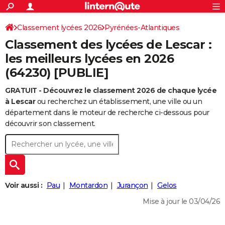
ACTUALITÉS
Connexion
S'inscrire
Classement lycées 2026
Pyrénées-Atlantiques
Rechercher
Société
Education
Villes
Politique
Faits Divers
Monde
+
SPORT
Classement des lycées de Lescar :
Football
Cyclisme
Forum
Coupe du monde 2026
Tennis
Rugby
CULTURE
les meilleurs lycées en 2026
(64230) [PUBLIE]
TNT
Cinéma
Musique
Programme TV
Streaming
Sorties cinéma
+
FINANCE
GRATUIT - Découvrez le classement 2026 de chaque lycée
Impôts
Immobilier
Banque
Crédit
Retraite
Epargne
Risques naturels par ville
Assurance
AUTO
à Lescar
ou recherchez un établissement, une ville ou un
Réserver un essai
Berlines
Forum auto
Essais
Citadines
SUV
+
département dans le moteur de recherche ci-dessous pour
HIGH-TECH
découvrir son classement.
Meilleur smartphone
Ordinateurs
Guide high-tech
Mobiles
Internet
Jeux vidéo
+
BRICOLAGE
Aménagement intérieur
Cuisine
Jardinage
+
Forum
Extérieur
Salle de bains
Rangement
WEEK-END
Escapades
Expositions
Week-end nature
Guides de France
Patrimoine
Musées
+
LIFESTYLE
Voir aussi :
Pau
Montardon
Jurançon
Gelos
Bien-être
Mode
+
Art de vivre
Loisirs
Modes de vie
SANTE
Mise à jour le 03/04/26
Guide de la santé
Médicaments
+
Alimentation
Maladies
Sommeil
VOYAGE