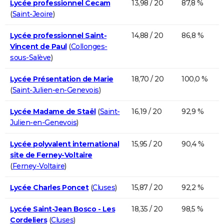
Lycée professionnel Cecam
13,98 / 20
87,8 %
(
Saint-Jeoire
)
Lycée professionnel Saint-
14,88 / 20
86,8 %
Vincent de Paul
(
Collonges-
sous-Salève
)
Lycée Présentation de Marie
18,70 / 20
100,0 %
(
Saint-Julien-en-Genevois
)
Lycée Madame de Staël
(
Saint-
16,19 / 20
92,9 %
Julien-en-Genevois
)
Lycée polyvalent international
15,95 / 20
90,4 %
site de Ferney-Voltaire
(
Ferney-Voltaire
)
Lycée Charles Poncet
(
Cluses
)
15,87 / 20
92,2 %
Lycée Saint-Jean Bosco - Les
18,35 / 20
98,5 %
Cordeliers
(
Cluses
)