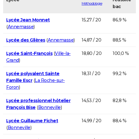
Méthodologie
bac
Lycée Jean Monnet
15,27 / 20
86,9 %
(
Annemasse
)
Lycée des Glières
(
Annemasse
)
14,87 / 20
88,5 %
Lycée Saint-François
(
Ville-la-
18,80 / 20
100,0 %
Grand
)
Lycée polyvalent Sainte
18,31 / 20
99,2 %
Famille Escr
(
La Roche-sur-
Foron
)
Lycée professionnel hôtelier
14,53 / 20
82,8 %
François Bise
(
Bonneville
)
Lycée Guillaume Fichet
14,99 / 20
88,4 %
(
Bonneville
)