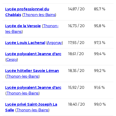
Lycée professionnel du
14,87 / 20
85,7 %
Chablais
(
Thonon-les-Bains
)
Lycée de la Versoie
(
Thonon-
16,73 / 20
95,8 %
les-Bains
)
Lycée Louis Lachenal
(
Argonay
)
17,93 / 20
97,3 %
Lycée polyvalent Jeanne d'arc
18,61 / 20
99,4 %
(
Cessy
)
Lycée hôtelier Savoie Léman
18,35 / 20
99,2 %
(
Thonon-les-Bains
)
Lycée polyvalent Jeanne d'arc
15,92 / 20
91,6 %
(
Thonon-les-Bains
)
Lycée privé Saint-Joseph La
18,40 / 20
99,0 %
Salle
(
Thonon-les-Bains
)