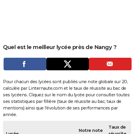
City break
Voyage de noces
Climat
Destinations
Voyage nature
Forum
+
PHOTO
GUIDES D'ACHAT
BONS PLANS
CARTE DE VOEUX
Quel est le meilleur lycée près de Nangy ?
Carte Bonne année
Carte Pâques
Carte de Noël
Carte Saint-Valentin
Carte d'anniversaire
DICTIONNAIRE
Biographies
Expressions
Dictionnaire
Citations
Proverbes
PROGRAMME TV
COPAINS D'AVANT
Pour chacun des lycées sont publiés une note globale sur 20,
calculée par Linternaute.com et le taux de réussite au bac de
Se connecter
Collèges
Universités
Service militaire
S'inscrire
Lycées
Primaires
Entreprises
Avis de recherche
AVIS DE DÉCÈS
ses lycéens. Cliquez sur le nom du lycée pour consulter toutes
ses statistiques par fillière (taux de réussite au bac, taux de
FORUM
mentions) ainsi que l'évolution de ses performances par
année.
Lifestyle
Sport
Television
Cinema
Bricolage
Culture
Auto
Voyage
Taux de
Notre note
Lycée
réussite