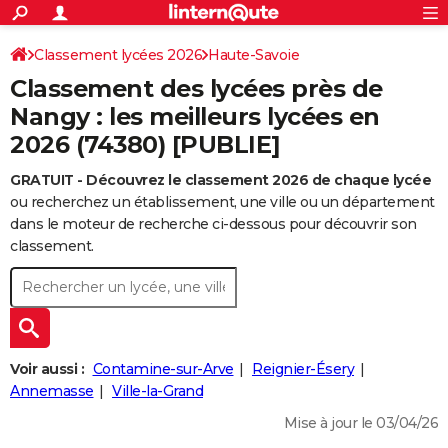
ACTUALITÉS
Connexion
S'inscrire
Classement lycées 2026
Haute-Savoie
Rechercher
Société
Education
Villes
Politique
Faits Divers
Monde
+
SPORT
Classement des lycées près de
Football
Cyclisme
Forum
Coupe du monde 2026
Tennis
Rugby
CULTURE
Nangy : les meilleurs lycées en
2026 (74380) [PUBLIE]
TNT
Cinéma
Musique
Programme TV
Streaming
Sorties cinéma
+
FINANCE
GRATUIT - Découvrez le classement 2026 de chaque lycée
Impôts
Immobilier
Banque
Crédit
Retraite
Epargne
Risques naturels par ville
Assurance
AUTO
ou recherchez un établissement, une ville ou un département
Réserver un essai
Berlines
Forum auto
Essais
Citadines
SUV
+
dans le moteur de recherche ci-dessous pour découvrir son
HIGH-TECH
classement.
Meilleur smartphone
Ordinateurs
Guide high-tech
Mobiles
Internet
Jeux vidéo
+
BRICOLAGE
Aménagement intérieur
Cuisine
Jardinage
+
Forum
Extérieur
Salle de bains
Rangement
WEEK-END
Escapades
Expositions
Week-end nature
Guides de France
Patrimoine
Musées
+
LIFESTYLE
Voir aussi :
Contamine-sur-Arve
Reignier-Ésery
Bien-être
Mode
+
Art de vivre
Loisirs
Modes de vie
Annemasse
Ville-la-Grand
SANTE
Mise à jour le 03/04/26
Guide de la santé
Médicaments
+
Alimentation
Maladies
Sommeil
VOYAGE