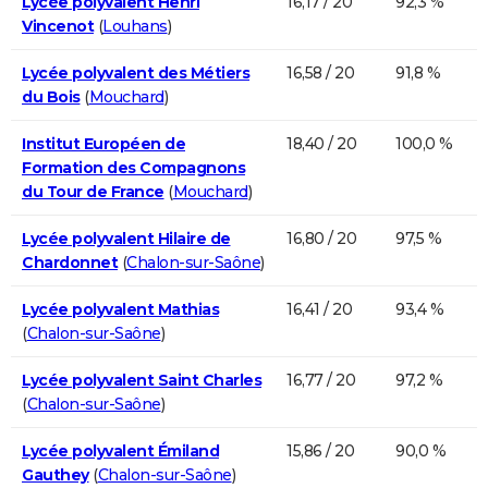
Lycée polyvalent Henri
16,17 / 20
92,3 %
Vincenot
(
Louhans
)
Lycée polyvalent des Métiers
16,58 / 20
91,8 %
du Bois
(
Mouchard
)
Institut Européen de
18,40 / 20
100,0 %
Formation des Compagnons
du Tour de France
(
Mouchard
)
Lycée polyvalent Hilaire de
16,80 / 20
97,5 %
Chardonnet
(
Chalon-sur-Saône
)
Lycée polyvalent Mathias
16,41 / 20
93,4 %
(
Chalon-sur-Saône
)
Lycée polyvalent Saint Charles
16,77 / 20
97,2 %
(
Chalon-sur-Saône
)
Lycée polyvalent Émiland
15,86 / 20
90,0 %
Gauthey
(
Chalon-sur-Saône
)