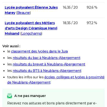
Lycée polyvalent Étienne Jules
16,35 / 20
92,6 %
Marey
(
Beaune
)
Lycée polyvalent des Métiers
18,35 / 20
97,2 %
d'arts Design Céramique Henri
Moisand
(
Longchamp
)
Voir aussi :
le
classement des lycées dans le Jura
les
résultats du bac à Neublans-Abergement
les
résultats du brevet à Neublans-Abergement
les
résultats du BTS à Neublans-Abergement
toutes les infos sur les
écoles, collèges et lycées à proximité
de Neublans-Abergement
A ne pas manquer
Recevez nos astuces et bons plans directement par e-