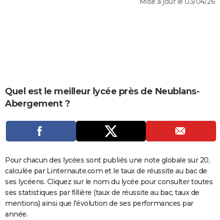
Mise à jour le 03/04/26
City break
Voyage de noces
Climat
Destinations
Voyage nature
Forum
+
PHOTO
GUIDES D'ACHAT
BONS PLANS
CARTE DE VOEUX
Carte Bonne année
Carte Pâques
Carte de Noël
Carte Saint-Valentin
Carte d'anniversaire
Quel est le meilleur lycée près de Neublans-
DICTIONNAIRE
Abergement ?
Biographies
Expressions
Dictionnaire
Citations
Proverbes
PROGRAMME TV
COPAINS D'AVANT
Se connecter
Collèges
Universités
Service militaire
S'inscrire
Lycées
Primaires
Entreprises
Avis de recherche
AVIS DE DÉCÈS
Pour chacun des lycées sont publiés une note globale sur 20,
calculée par Linternaute.com et le taux de réussite au bac de
FORUM
ses lycéens. Cliquez sur le nom du lycée pour consulter toutes
Lifestyle
Sport
Television
Cinema
Bricolage
Culture
Auto
Voyage
ses statistiques par fillière (taux de réussite au bac, taux de
mentions) ainsi que l'évolution de ses performances par
année.