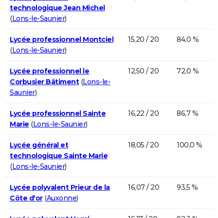
technologique Jean Michel
(
Lons-le-Saunier
)
Lycée professionnel Montciel
15,20 / 20
84,0 %
(
Lons-le-Saunier
)
Lycée professionnel le
12,50 / 20
72,0 %
Corbusier Bâtiment
(
Lons-le-
Saunier
)
Lycée professionnel Sainte
16,22 / 20
86,7 %
Marie
(
Lons-le-Saunier
)
Lycée général et
18,05 / 20
100,0 %
technologique Sainte Marie
(
Lons-le-Saunier
)
Lycée polyvalent Prieur de la
16,07 / 20
93,5 %
Côte d'or
(
Auxonne
)