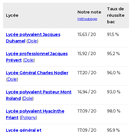
Taux de
Notre note
Lycée
réussite
Méthodologie
bac
Lycée polyvalent Jacques
15,63 / 20
91,5 %
Duhamel
(
Dole
)
Lycée professionnel Jacques
15,92 / 20
95,2 %
Prévert
(
Dole
)
Lycée Général Charles Nodier
17,20 / 20
96,0 %
(
Dole
)
Lycée polyvalent Pasteur Mont
16,94 / 20
93,0 %
Roland
(
Dole
)
Lycée polyvalent Hyacinthe
17,09 / 20
98,0 %
Friant
(
Poligny
)
Lycée général et
17,09 / 20
95,9 %