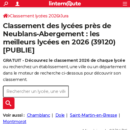
ACTUALITÉS
Connexion
S'inscrire
Classement lycées 2026
Jura
Rechercher
Société
Education
Villes
Politique
Faits Divers
Monde
+
SPORT
Classement des lycées près de
Football
Cyclisme
Forum
Coupe du monde 2026
Tennis
Rugby
CULTURE
Neublans-Abergement : les
meilleurs lycées en 2026 (39120)
TNT
Cinéma
Musique
Programme TV
Streaming
Sorties cinéma
+
FINANCE
[PUBLIE]
Impôts
Immobilier
Banque
Crédit
Retraite
Epargne
Risques naturels par ville
Assurance
AUTO
GRATUIT - Découvrez le classement 2026 de chaque lycée
Réserver un essai
Berlines
Forum auto
Essais
Citadines
SUV
+
HIGH-TECH
ou recherchez un établissement, une ville ou un département
dans le moteur de recherche ci-dessous pour découvrir son
Meilleur smartphone
Ordinateurs
Guide high-tech
Mobiles
Internet
Jeux vidéo
+
BRICOLAGE
classement.
Aménagement intérieur
Cuisine
Jardinage
+
Forum
Extérieur
Salle de bains
Rangement
WEEK-END
Escapades
Expositions
Week-end nature
Guides de France
Patrimoine
Musées
+
LIFESTYLE
Bien-être
Mode
+
Art de vivre
Loisirs
Modes de vie
SANTE
Voir aussi :
Chamblanc
Dole
Saint-Martin-en-Bresse
Montmorot
Guide de la santé
Médicaments
+
Alimentation
Maladies
Sommeil
VOYAGE