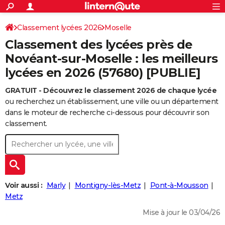
ACTUALITÉS
Connexion
S'inscrire
Classement lycées 2026
Moselle
Rechercher
Société
Education
Villes
Politique
Faits Divers
Monde
+
SPORT
Classement des lycées près de
Football
Cyclisme
Forum
Coupe du monde 2026
Tennis
Rugby
CULTURE
Novéant-sur-Moselle : les meilleurs
lycées en 2026 (57680) [PUBLIE]
TNT
Cinéma
Musique
Programme TV
Streaming
Sorties cinéma
+
FINANCE
GRATUIT - Découvrez le classement 2026 de chaque lycée
Impôts
Immobilier
Banque
Crédit
Retraite
Epargne
Risques naturels par ville
Assurance
AUTO
ou recherchez un établissement, une ville ou un département
Réserver un essai
Berlines
Forum auto
Essais
Citadines
SUV
+
dans le moteur de recherche ci-dessous pour découvrir son
HIGH-TECH
classement.
Meilleur smartphone
Ordinateurs
Guide high-tech
Mobiles
Internet
Jeux vidéo
+
BRICOLAGE
Aménagement intérieur
Cuisine
Jardinage
+
Forum
Extérieur
Salle de bains
Rangement
WEEK-END
Escapades
Expositions
Week-end nature
Guides de France
Patrimoine
Musées
+
LIFESTYLE
Voir aussi :
Marly
Montigny-lès-Metz
Pont-à-Mousson
Bien-être
Mode
+
Art de vivre
Loisirs
Modes de vie
Metz
SANTE
Mise à jour le 03/04/26
Guide de la santé
Médicaments
+
Alimentation
Maladies
Sommeil
VOYAGE