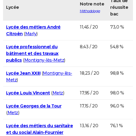
Taux de
Notre note
Lycée
réussite
Méthodologie
bac
Lycée des métiers André
11,45 / 20
73,0 %
Citroën
(
Marly
)
Lycée professionnel du
8,43 / 20
54,8 %
bâtiment et des travaux
publics
(
Montigny-lès-Metz
)
Lycée Jean XXIII
(
Montigny-lès-
18,23 / 20
98,8 %
Metz
)
Lycée Louis Vincent
(
Metz
)
17,95 / 20
98,0 %
Lycée Georges de la Tour
17,15 / 20
96,0 %
(
Metz
)
Lycée des métiers du sanitaire
13,16 / 20
76,1 %
et du social Alain-Fournier