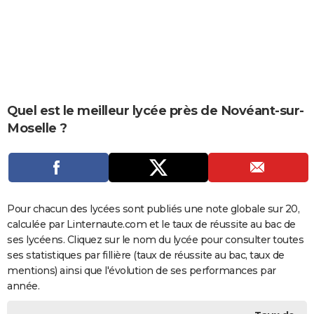
City break
Voyage de noces
Climat
Destinations
Voyage nature
Forum
+
PHOTO
GUIDES D'ACHAT
BONS PLANS
CARTE DE VOEUX
Quel est le meilleur lycée près de Novéant-sur-
Moselle ?
Carte Bonne année
Carte Pâques
Carte de Noël
Carte Saint-Valentin
Carte d'anniversaire
DICTIONNAIRE
Biographies
Expressions
Dictionnaire
Citations
Proverbes
PROGRAMME TV
COPAINS D'AVANT
Pour chacun des lycées sont publiés une note globale sur 20,
Se connecter
Collèges
Universités
Service militaire
S'inscrire
Lycées
Primaires
Entreprises
Avis de recherche
AVIS DE DÉCÈS
calculée par Linternaute.com et le taux de réussite au bac de
ses lycéens. Cliquez sur le nom du lycée pour consulter toutes
FORUM
ses statistiques par fillière (taux de réussite au bac, taux de
Lifestyle
Sport
Television
Cinema
Bricolage
Culture
Auto
Voyage
mentions) ainsi que l'évolution de ses performances par
année.