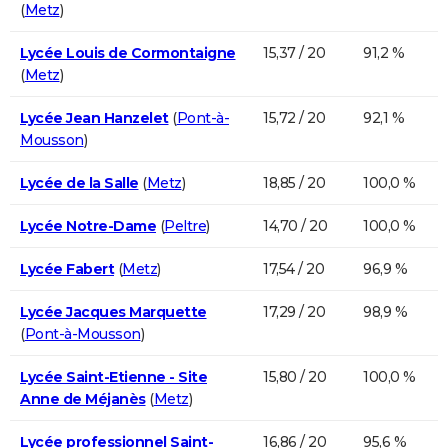
(
Metz
)
Lycée Louis de Cormontaigne
15,37 / 20
91,2 %
(
Metz
)
Lycée Jean Hanzelet
(
Pont-à-
15,72 / 20
92,1 %
Mousson
)
Lycée de la Salle
(
Metz
)
18,85 / 20
100,0 %
Lycée Notre-Dame
(
Peltre
)
14,70 / 20
100,0 %
Lycée Fabert
(
Metz
)
17,54 / 20
96,9 %
Lycée Jacques Marquette
17,29 / 20
98,9 %
(
Pont-à-Mousson
)
Lycée Saint-Etienne - Site
15,80 / 20
100,0 %
Anne de Méjanès
(
Metz
)
Lycée professionnel Saint-
16,86 / 20
95,6 %