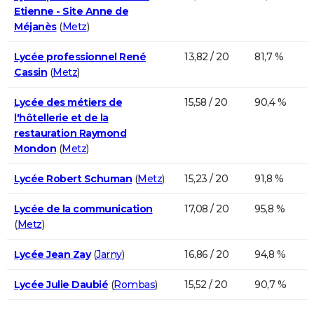
Etienne - Site Anne de
Méjanès
(
Metz
)
Lycée professionnel René
13,82 / 20
81,7 %
Cassin
(
Metz
)
Lycée des métiers de
15,58 / 20
90,4 %
l'hôtellerie et de la
restauration Raymond
Mondon
(
Metz
)
Lycée Robert Schuman
(
Metz
)
15,23 / 20
91,8 %
Lycée de la communication
17,08 / 20
95,8 %
(
Metz
)
Lycée Jean Zay
(
Jarny
)
16,86 / 20
94,8 %
Lycée Julie Daubié
(
Rombas
)
15,52 / 20
90,7 %