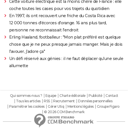
Cette voiture électrique est la moins chère de France : elle
coche toutes les cases pour vos trajets du quotidien
En 1997, ils ont recouvert une friche du Costa Rica avec
12 000 tonnes d'écorces d'orange. 16 ans plus tard,
personne ne reconnaissait l'endroit
Erling Haaland, footballeur : "Mon plat préféré est quelque
chose que je ne peux presque jamais manger. Mais je dois
l'avouer, j'adore ça"
Un défi réservé aux génies : il ne faut déplacer qu'une seule
allumette
Qui sommes-nous ?
Equipe
Charte éditoriale
Publicité
Contact
Tous les articles
RSS
Recrutement
Données personnelles
Paramétrer les cookies
Gérer Utiq
Mentions légales
Groupe Figaro
© 2026 CCM Benchmark