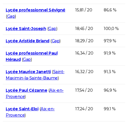
Lycée professionnel Sévigné
15,81 / 20
86,6 %
(
Gap
)
Lycée Saint-Joseph
(
Gap
)
18,45 / 20
100,0 %
Lycée Aristide Briand
(
Gap
)
18,29 / 20
97,9 %
Lycée professionnel Paul
16,34 / 20
91,9 %
Héraud
(
Gap
)
Lycée Maurice Janetti
(
Saint-
16,32 / 20
91,3 %
Maximin-la-Sainte-Baume
)
Lycée Paul Cézanne
(
Aix-en-
17,54 / 20
96,9 %
Provence
)
Lycée Saint-Eloi
(
Aix-en-
17,24 / 20
99,1 %
Provence
)