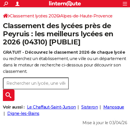
ACTUALITÉS
Connexion
S'inscrire
Classement lycées 2026
Alpes-de-Haute-Provence
Rechercher
Société
Education
Villes
Politique
Faits Divers
Monde
+
SPORT
Classement des lycées près de
Football
Cyclisme
Forum
Coupe du monde 2026
Tennis
Rugby
CULTURE
Peyruis : les meilleurs lycées en
2026 (04310) [PUBLIE]
TNT
Cinéma
Musique
Programme TV
Streaming
Sorties cinéma
+
FINANCE
GRATUIT - Découvrez le classement 2026 de chaque lycée
Impôts
Immobilier
Banque
Crédit
Retraite
Epargne
Risques naturels par ville
Assurance
AUTO
ou recherchez un établissement, une ville ou un département
Réserver un essai
Berlines
Forum auto
Essais
Citadines
SUV
+
dans le moteur de recherche ci-dessous pour découvrir son
HIGH-TECH
classement.
Meilleur smartphone
Ordinateurs
Guide high-tech
Mobiles
Internet
Jeux vidéo
+
BRICOLAGE
Aménagement intérieur
Cuisine
Jardinage
+
Forum
Extérieur
Salle de bains
Rangement
WEEK-END
Escapades
Expositions
Week-end nature
Guides de France
Patrimoine
Musées
+
LIFESTYLE
Voir aussi :
Le Chaffaut-Saint-Jurson
Sisteron
Manosque
Bien-être
Mode
+
Art de vivre
Loisirs
Modes de vie
Digne-les-Bains
SANTE
Mise à jour le 03/04/26
Guide de la santé
Médicaments
+
Alimentation
Maladies
Sommeil
VOYAGE