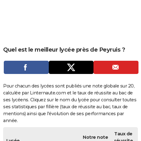
City break
Voyage de noces
Climat
Destinations
Voyage nature
Forum
+
PHOTO
GUIDES D'ACHAT
BONS PLANS
CARTE DE VOEUX
Quel est le meilleur lycée près de Peyruis ?
Carte Bonne année
Carte Pâques
Carte de Noël
Carte Saint-Valentin
Carte d'anniversaire
DICTIONNAIRE
Biographies
Expressions
Dictionnaire
Citations
Proverbes
PROGRAMME TV
COPAINS D'AVANT
Pour chacun des lycées sont publiés une note globale sur 20,
calculée par Linternaute.com et le taux de réussite au bac de
Se connecter
Collèges
Universités
Service militaire
S'inscrire
Lycées
Primaires
Entreprises
Avis de recherche
AVIS DE DÉCÈS
ses lycéens. Cliquez sur le nom du lycée pour consulter toutes
ses statistiques par fillière (taux de réussite au bac, taux de
FORUM
mentions) ainsi que l'évolution de ses performances par
année.
Lifestyle
Sport
Television
Cinema
Bricolage
Culture
Auto
Voyage
Taux de
Notre note
Lycée
réussite