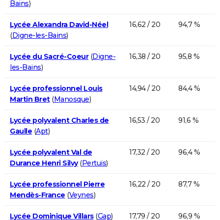
Bains
)
Lycée Alexandra David-Néel
16,62 / 20
94,7 %
(
Digne-les-Bains
)
Lycée du Sacré-Coeur
(
Digne-
16,38 / 20
95,8 %
les-Bains
)
Lycée professionnel Louis
14,94 / 20
84,4 %
Martin Bret
(
Manosque
)
Lycée polyvalent Charles de
16,53 / 20
91,6 %
Gaulle
(
Apt
)
Lycée polyvalent Val de
17,32 / 20
96,4 %
Durance Henri Silvy
(
Pertuis
)
Lycée professionnel Pierre
16,22 / 20
87,7 %
Mendès-France
(
Veynes
)
Lycée Dominique Villars
(
Gap
)
17,79 / 20
96,9 %