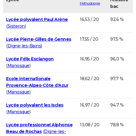
Méthodologie
bac
Lycée polyvalent Paul Arène
16,53 / 20
92,6 %
(
Sisteron
)
Lycée Pierre-Gilles de Gennes
17,55 / 20
97,5 %
(
Digne-les-Bains
)
Lycée Félix Esclangon
16,95 / 20
96,0 %
(
Manosque
)
Ecole internationale
18,62 / 20
97,7 %
Provence-Alpes-Côte d'Azur
(
Manosque
)
Lycée polyvalent les Iscles
16,97 / 20
94,7 %
(
Manosque
)
Lycée professionnel Alphonse
13,08 / 20
78,8 %
Beau de Rochas
(
Digne-les-