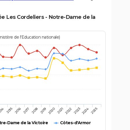
ée Les Cordeliers - Notre-Dame de la
istère de l'Education nationale)
2016
2025
2020
2015
2024
2019
014
2023
2018
2022
2017
2021
tre-Dame de la Victoire
Côtes-d'Armor