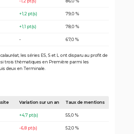
-1,2 pt(s)
86,0 %
+1,2 pt(s)
79,0 %
+1,1 pt(s)
78,0 %
-
67,0 %
lauréat, les séries ES, S et L ont disparu au profit de
insi trois thèmatiques en Première parmi les
puis deux en Terminale.
site
Variation sur un an
Taux de mentions
+4,7 pt(s)
55,0 %
-6,8 pt(s)
52,0 %