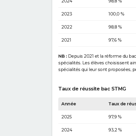
2024
98,8 %
2023
100,0 %
2022
98,8 %
2021
97,6 %
NB :
Depuis 2021 et la réforme du bacca
spécialités. Les élèves choisissent a
spécialités qui leur sont proposées, 
Taux de réussite bac STMG
Année
Taux de réus
2025
97,9 %
2024
93,2 %