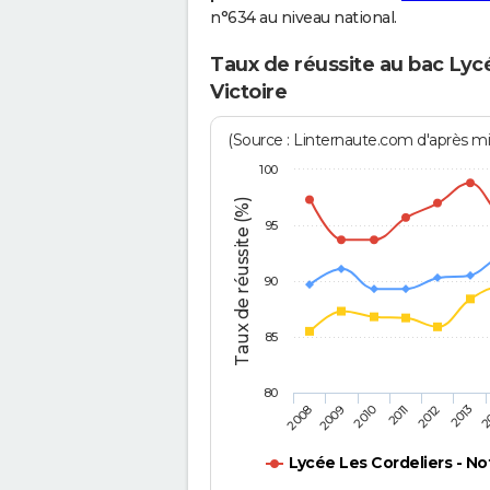
n°634 au niveau national.
Taux de réussite au bac Lyc
Victoire
(Source : Linternaute.com d'après min
100
Taux de réussite (%)
95
90
85
80
2011
2010
2
2009
2013
2008
2012
Lycée Les Cordeliers - No