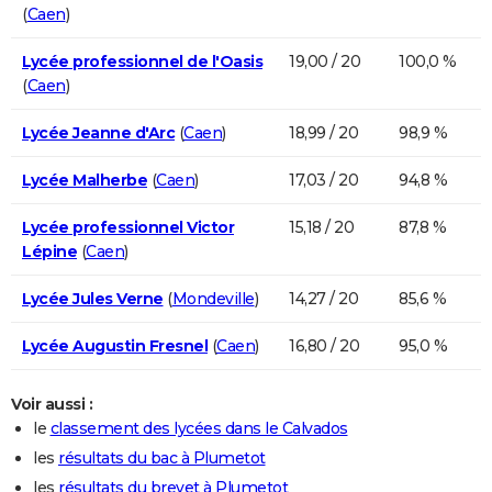
(
Caen
)
Lycée professionnel de l'Oasis
19,00 / 20
100,0 %
(
Caen
)
Lycée Jeanne d'Arc
(
Caen
)
18,99 / 20
98,9 %
Lycée Malherbe
(
Caen
)
17,03 / 20
94,8 %
Lycée professionnel Victor
15,18 / 20
87,8 %
Lépine
(
Caen
)
Lycée Jules Verne
(
Mondeville
)
14,27 / 20
85,6 %
Lycée Augustin Fresnel
(
Caen
)
16,80 / 20
95,0 %
Voir aussi :
le
classement des lycées dans le Calvados
les
résultats du bac à Plumetot
les
résultats du brevet à Plumetot