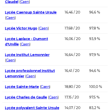
Claudel
(
Caen
)
Lycée Caensup Sainte Ursule
16,46 / 20
96,6 %
(
Caen
)
Lycée Victor Hugo
(
Caen
)
17,68 / 20
97,8 %
Lycée Laplace - Dumont
16,06 / 20
93,9 %
d'Urville
(
Caen
)
Lycée Institut Lemonnier
16,64 / 20
97,9 %
(
Caen
)
Lycée professionnel Institut
16,41 / 20
94,6 %
Lemonnier
(
Caen
)
Lycée Sainte-Marie
(
Caen
)
18,80 / 20
100,0 %
Lycée Charles de Gaulle
(
Caen
)
17,15 / 20
97,5 %
Lycée polyvalent Sainte Ursule
14,07 / 20
83,2 %