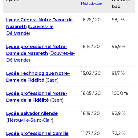
Méthodologie
bac
Lycée Général Notre Dame de
18,26 / 20
98,1 %
Nazareth
(
Douvres-la-
Délivrande
)
Lycée professionnel Notre-
16,14 / 20
96,9 %
Dame de Nazareth
(
Douvres-la-
Délivrande
)
Lycée Technologique Notre-
15,02 / 20
91,7 %
Dame de Fidélité
(
Caen
)
Lycée professionnel Notre-
18,05 / 20
100,0 %
Dame de la Fidélité
(
Caen
)
Lycée Salvador Allende
16,19 / 20
92,9 %
(
Hérouville-Saint-Clair
)
Lycée professionnel Camille
11,77 / 20
72,2 %