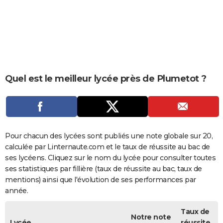
City break
Voyage de noces
Climat
Destinations
Voyage nature
Forum
+
PHOTO
GUIDES D'ACHAT
BONS PLANS
CARTE DE VOEUX
Quel est le meilleur lycée près de Plumetot ?
Carte Bonne année
Carte Pâques
Carte de Noël
Carte Saint-Valentin
Carte d'anniversaire
DICTIONNAIRE
Biographies
Expressions
Dictionnaire
Citations
Proverbes
PROGRAMME TV
COPAINS D'AVANT
Pour chacun des lycées sont publiés une note globale sur 20,
calculée par Linternaute.com et le taux de réussite au bac de
Se connecter
Collèges
Universités
Service militaire
S'inscrire
Lycées
Primaires
Entreprises
Avis de recherche
AVIS DE DÉCÈS
ses lycéens. Cliquez sur le nom du lycée pour consulter toutes
ses statistiques par fillière (taux de réussite au bac, taux de
FORUM
mentions) ainsi que l'évolution de ses performances par
année.
Lifestyle
Sport
Television
Cinema
Bricolage
Culture
Auto
Voyage
Taux de
Notre note
Lycée
réussite