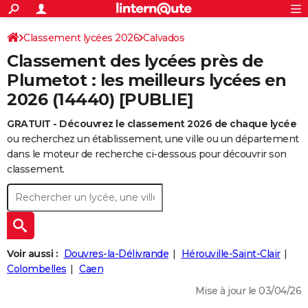
ACTUALITÉS
Connexion
S'inscrire
Classement lycées 2026
Calvados
Rechercher
Société
Education
Villes
Politique
Faits Divers
Monde
+
SPORT
Classement des lycées près de
Football
Cyclisme
Forum
Coupe du monde 2026
Tennis
Rugby
CULTURE
Plumetot : les meilleurs lycées en
2026 (14440) [PUBLIE]
TNT
Cinéma
Musique
Programme TV
Streaming
Sorties cinéma
+
FINANCE
GRATUIT - Découvrez le classement 2026 de chaque lycée
Impôts
Immobilier
Banque
Crédit
Retraite
Epargne
Risques naturels par ville
Assurance
AUTO
ou recherchez un établissement, une ville ou un département
Réserver un essai
Berlines
Forum auto
Essais
Citadines
SUV
+
dans le moteur de recherche ci-dessous pour découvrir son
HIGH-TECH
classement.
Meilleur smartphone
Ordinateurs
Guide high-tech
Mobiles
Internet
Jeux vidéo
+
BRICOLAGE
Aménagement intérieur
Cuisine
Jardinage
+
Forum
Extérieur
Salle de bains
Rangement
WEEK-END
Escapades
Expositions
Week-end nature
Guides de France
Patrimoine
Musées
+
LIFESTYLE
Voir aussi :
Douvres-la-Délivrande
Hérouville-Saint-Clair
Bien-être
Mode
+
Art de vivre
Loisirs
Modes de vie
Colombelles
Caen
SANTE
Mise à jour le 03/04/26
Guide de la santé
Médicaments
+
Alimentation
Maladies
Sommeil
VOYAGE