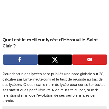
City break
Voyage de noces
Climat
Destinations
Voyage nature
Forum
+
PHOTO
GUIDES D'ACHAT
BONS PLANS
CARTE DE VOEUX
Quel est le meilleur lycée d'Hérouville-Saint-
Carte Bonne année
Carte Pâques
Carte de Noël
Carte Saint-Valentin
Carte d'anniversaire
Clair ?
DICTIONNAIRE
Biographies
Expressions
Dictionnaire
Citations
Proverbes
PROGRAMME TV
COPAINS D'AVANT
Pour chacun des lycées sont publiés une note globale sur 20,
Se connecter
Collèges
Universités
Service militaire
S'inscrire
Lycées
Primaires
Entreprises
Avis de recherche
AVIS DE DÉCÈS
calculée par Linternaute.com et le taux de réussite au bac de
ses lycéens. Cliquez sur le nom du lycée pour consulter toutes
FORUM
ses statistiques par fillière (taux de réussite au bac, taux de
Lifestyle
Sport
Television
Cinema
Bricolage
Culture
Auto
Voyage
mentions) ainsi que l'évolution de ses performances par
année.