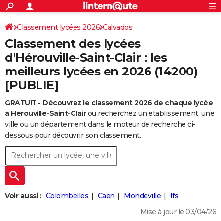
ACTUALITÉS
Connexion
S'inscrire
Classement lycées 2026
Calvados
Rechercher
Société
Education
Villes
Politique
Faits Divers
Monde
+
SPORT
Classement des lycées
Football
Cyclisme
Forum
Coupe du monde 2026
Tennis
Rugby
CULTURE
d'Hérouville-Saint-Clair : les
meilleurs lycées en 2026 (14200)
TNT
Cinéma
Musique
Programme TV
Streaming
Sorties cinéma
+
FINANCE
[PUBLIE]
Impôts
Immobilier
Banque
Crédit
Retraite
Epargne
Risques naturels par ville
Assurance
AUTO
GRATUIT - Découvrez le classement 2026 de chaque lycée
Réserver un essai
Berlines
Forum auto
Essais
Citadines
SUV
+
HIGH-TECH
à Hérouville-Saint-Clair
ou recherchez un établissement, une
ville ou un département dans le moteur de recherche ci-
Meilleur smartphone
Ordinateurs
Guide high-tech
Mobiles
Internet
Jeux vidéo
+
BRICOLAGE
dessous pour découvrir son classement.
Aménagement intérieur
Cuisine
Jardinage
+
Forum
Extérieur
Salle de bains
Rangement
WEEK-END
Escapades
Expositions
Week-end nature
Guides de France
Patrimoine
Musées
+
LIFESTYLE
Bien-être
Mode
+
Art de vivre
Loisirs
Modes de vie
SANTE
Voir aussi :
Colombelles
Caen
Mondeville
Ifs
Guide de la santé
Médicaments
+
Alimentation
Maladies
Sommeil
Mise à jour le 03/04/26
VOYAGE