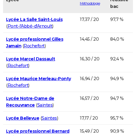
Méthodologie
bac
Lycée La Salle Saint-Louis
17,37 / 20
97,7 %
(
Pont-l'Abbé-d'Arnoult
)
Lycée professionnel Gilles
14,45 / 20
84,0 %
Jamain
(
Rochefort
)
Lycée Marcel Dassault
16,30 / 20
92,4 %
(
Rochefort
)
Lycée Maurice Merleau-Ponty
16,94 / 20
94,9 %
(
Rochefort
)
Lycée Notre-Dame de
16,57 / 20
94,7 %
Recouvrance
(
Saintes
)
Lycée Bellevue
(
Saintes
)
17,17 / 20
95,7 %
Lycée professionnel Bernard
15,49 / 20
90,9 %