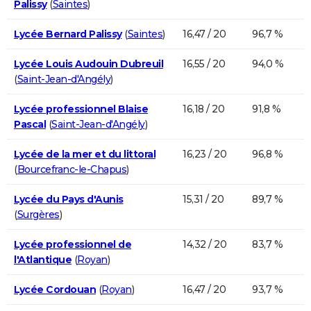
Palissy
(
Saintes
)
Lycée Bernard Palissy
(
Saintes
)
16,47 / 20
96,7 %
Lycée Louis Audouin Dubreuil
16,55 / 20
94,0 %
(
Saint-Jean-d'Angély
)
Lycée professionnel Blaise
16,18 / 20
91,8 %
Pascal
(
Saint-Jean-d'Angély
)
Lycée de la mer et du littoral
16,23 / 20
96,8 %
(
Bourcefranc-le-Chapus
)
Lycée du Pays d'Aunis
15,31 / 20
89,7 %
(
Surgères
)
Lycée professionnel de
14,32 / 20
83,7 %
l'Atlantique
(
Royan
)
Lycée Cordouan
(
Royan
)
16,47 / 20
93,7 %