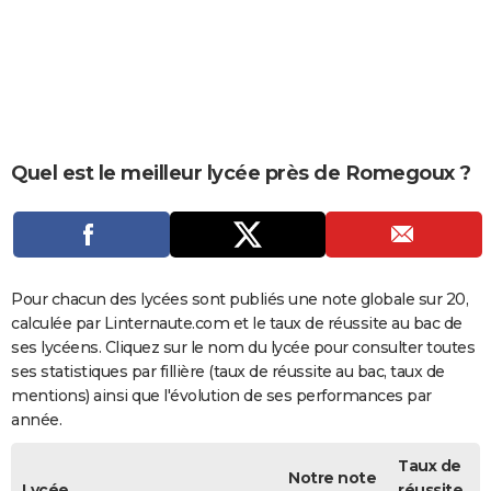
City break
Voyage de noces
Climat
Destinations
Voyage nature
Forum
+
PHOTO
GUIDES D'ACHAT
BONS PLANS
CARTE DE VOEUX
Quel est le meilleur lycée près de Romegoux ?
Carte Bonne année
Carte Pâques
Carte de Noël
Carte Saint-Valentin
Carte d'anniversaire
DICTIONNAIRE
Biographies
Expressions
Dictionnaire
Citations
Proverbes
PROGRAMME TV
COPAINS D'AVANT
Pour chacun des lycées sont publiés une note globale sur 20,
calculée par Linternaute.com et le taux de réussite au bac de
Se connecter
Collèges
Universités
Service militaire
S'inscrire
Lycées
Primaires
Entreprises
Avis de recherche
AVIS DE DÉCÈS
ses lycéens. Cliquez sur le nom du lycée pour consulter toutes
ses statistiques par fillière (taux de réussite au bac, taux de
FORUM
mentions) ainsi que l'évolution de ses performances par
année.
Lifestyle
Sport
Television
Cinema
Bricolage
Culture
Auto
Voyage
Taux de
Notre note
Lycée
réussite