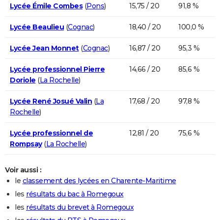
Lycée Émile Combes
(
Pons
)
15,75 / 20
91,8 %
Lycée Beaulieu
(
Cognac
)
18,40 / 20
100,0 %
Lycée Jean Monnet
(
Cognac
)
16,87 / 20
95,3 %
Lycée professionnel Pierre
14,66 / 20
85,6 %
Doriole
(
La Rochelle
)
Lycée René Josué Valin
(
La
17,68 / 20
97,8 %
Rochelle
)
Lycée professionnel de
12,81 / 20
75,6 %
Rompsay
(
La Rochelle
)
Voir aussi :
le
classement des lycées en Charente-Maritime
les
résultats du bac à Romegoux
les
résultats du brevet à Romegoux