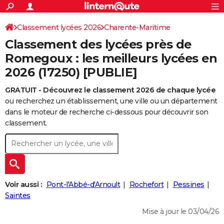
ACTUALITÉS
Connexion
S'inscrire
Classement lycées 2026
Charente-Maritime
Rechercher
Société
Education
Villes
Politique
Faits Divers
Monde
+
SPORT
Classement des lycées près de
Football
Cyclisme
Forum
Coupe du monde 2026
Tennis
Rugby
CULTURE
Romegoux : les meilleurs lycées en
2026 (17250) [PUBLIE]
TNT
Cinéma
Musique
Programme TV
Streaming
Sorties cinéma
+
FINANCE
GRATUIT - Découvrez le classement 2026 de chaque lycée
Impôts
Immobilier
Banque
Crédit
Retraite
Epargne
Risques naturels par ville
Assurance
AUTO
ou recherchez un établissement, une ville ou un département
Réserver un essai
Berlines
Forum auto
Essais
Citadines
SUV
+
dans le moteur de recherche ci-dessous pour découvrir son
HIGH-TECH
classement.
Meilleur smartphone
Ordinateurs
Guide high-tech
Mobiles
Internet
Jeux vidéo
+
BRICOLAGE
Aménagement intérieur
Cuisine
Jardinage
+
Forum
Extérieur
Salle de bains
Rangement
WEEK-END
Escapades
Expositions
Week-end nature
Guides de France
Patrimoine
Musées
+
LIFESTYLE
Voir aussi :
Pont-l'Abbé-d'Arnoult
Rochefort
Pessines
Bien-être
Mode
+
Art de vivre
Loisirs
Modes de vie
Saintes
SANTE
Mise à jour le 03/04/26
Guide de la santé
Médicaments
+
Alimentation
Maladies
Sommeil
VOYAGE