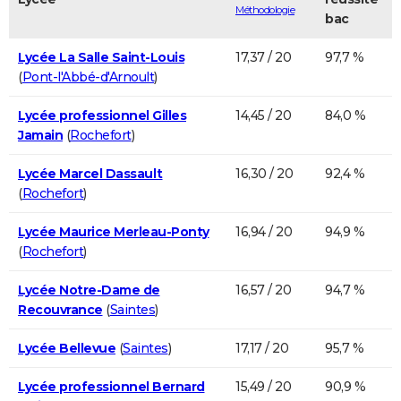
Méthodologie
bac
Lycée La Salle Saint-Louis
17,37 / 20
97,7 %
(
Pont-l'Abbé-d'Arnoult
)
Lycée professionnel Gilles
14,45 / 20
84,0 %
Jamain
(
Rochefort
)
Lycée Marcel Dassault
16,30 / 20
92,4 %
(
Rochefort
)
Lycée Maurice Merleau-Ponty
16,94 / 20
94,9 %
(
Rochefort
)
Lycée Notre-Dame de
16,57 / 20
94,7 %
Recouvrance
(
Saintes
)
Lycée Bellevue
(
Saintes
)
17,17 / 20
95,7 %
Lycée professionnel Bernard
15,49 / 20
90,9 %