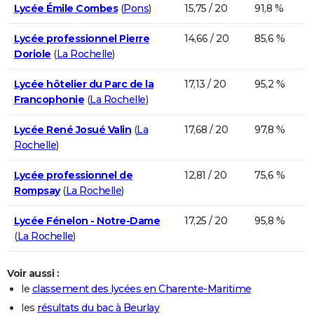
Lycée Émile Combes
(
Pons
)
15,75 / 20
91,8 %
Lycée professionnel Pierre
14,66 / 20
85,6 %
Doriole
(
La Rochelle
)
Lycée hôtelier du Parc de la
17,13 / 20
95,2 %
Francophonie
(
La Rochelle
)
Lycée René Josué Valin
(
La
17,68 / 20
97,8 %
Rochelle
)
Lycée professionnel de
12,81 / 20
75,6 %
Rompsay
(
La Rochelle
)
Lycée Fénelon - Notre-Dame
17,25 / 20
95,8 %
(
La Rochelle
)
Voir aussi :
le
classement des lycées en Charente-Maritime
les
résultats du bac à Beurlay