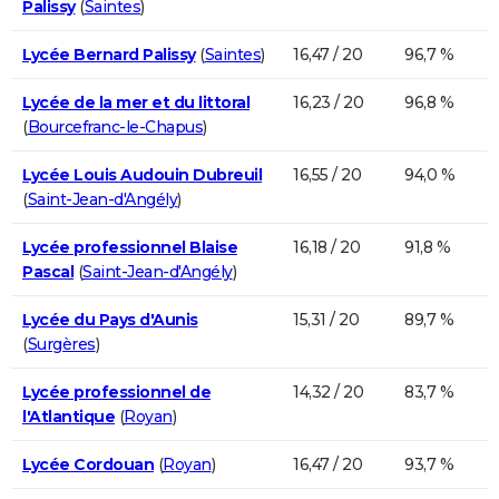
Palissy
(
Saintes
)
Lycée Bernard Palissy
(
Saintes
)
16,47 / 20
96,7 %
Lycée de la mer et du littoral
16,23 / 20
96,8 %
(
Bourcefranc-le-Chapus
)
Lycée Louis Audouin Dubreuil
16,55 / 20
94,0 %
(
Saint-Jean-d'Angély
)
Lycée professionnel Blaise
16,18 / 20
91,8 %
Pascal
(
Saint-Jean-d'Angély
)
Lycée du Pays d'Aunis
15,31 / 20
89,7 %
(
Surgères
)
Lycée professionnel de
14,32 / 20
83,7 %
l'Atlantique
(
Royan
)
Lycée Cordouan
(
Royan
)
16,47 / 20
93,7 %