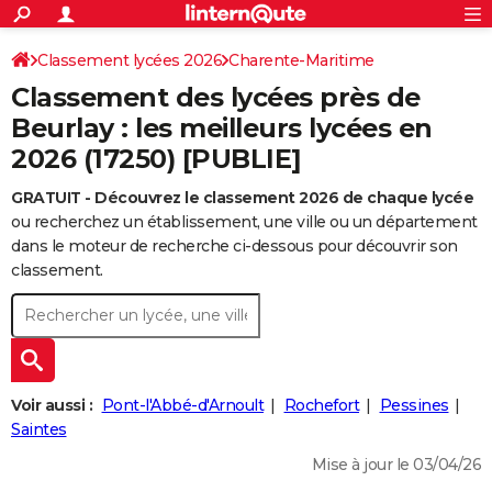
ACTUALITÉS
Connexion
S'inscrire
Classement lycées 2026
Charente-Maritime
Rechercher
Société
Education
Villes
Politique
Faits Divers
Monde
+
SPORT
Classement des lycées près de
Football
Cyclisme
Forum
Coupe du monde 2026
Tennis
Rugby
CULTURE
Beurlay : les meilleurs lycées en
2026 (17250) [PUBLIE]
TNT
Cinéma
Musique
Programme TV
Streaming
Sorties cinéma
+
FINANCE
GRATUIT - Découvrez le classement 2026 de chaque lycée
Impôts
Immobilier
Banque
Crédit
Retraite
Epargne
Risques naturels par ville
Assurance
AUTO
ou recherchez un établissement, une ville ou un département
Réserver un essai
Berlines
Forum auto
Essais
Citadines
SUV
+
dans le moteur de recherche ci-dessous pour découvrir son
HIGH-TECH
classement.
Meilleur smartphone
Ordinateurs
Guide high-tech
Mobiles
Internet
Jeux vidéo
+
BRICOLAGE
Aménagement intérieur
Cuisine
Jardinage
+
Forum
Extérieur
Salle de bains
Rangement
WEEK-END
Escapades
Expositions
Week-end nature
Guides de France
Patrimoine
Musées
+
LIFESTYLE
Voir aussi :
Pont-l'Abbé-d'Arnoult
Rochefort
Pessines
Bien-être
Mode
+
Art de vivre
Loisirs
Modes de vie
Saintes
SANTE
Mise à jour le 03/04/26
Guide de la santé
Médicaments
+
Alimentation
Maladies
Sommeil
VOYAGE