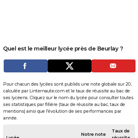
City break
Voyage de noces
Climat
Destinations
Voyage nature
Forum
+
PHOTO
GUIDES D'ACHAT
BONS PLANS
CARTE DE VOEUX
Quel est le meilleur lycée près de Beurlay ?
Carte Bonne année
Carte Pâques
Carte de Noël
Carte Saint-Valentin
Carte d'anniversaire
DICTIONNAIRE
Biographies
Expressions
Dictionnaire
Citations
Proverbes
PROGRAMME TV
COPAINS D'AVANT
Pour chacun des lycées sont publiés une note globale sur 20,
calculée par Linternaute.com et le taux de réussite au bac de
Se connecter
Collèges
Universités
Service militaire
S'inscrire
Lycées
Primaires
Entreprises
Avis de recherche
AVIS DE DÉCÈS
ses lycéens. Cliquez sur le nom du lycée pour consulter toutes
ses statistiques par fillière (taux de réussite au bac, taux de
FORUM
mentions) ainsi que l'évolution de ses performances par
année.
Lifestyle
Sport
Television
Cinema
Bricolage
Culture
Auto
Voyage
Taux de
Notre note
Lycée
réussite