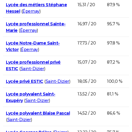
Lycée des métiers Stéphane
15,31 / 20
87,9 %
Hessel
(
Épernay
)
Lycée professionnel Sainte-
16,97 / 20
95,7 %
Marie
(
Épernay
)
Lycée Notre-Dame Saint-
17,73 / 20
97,8 %
Victor
(
Épernay
)
Lycée professionnel privé
15,07 / 20
87,2 %
ESTIC
(
Saint-Dizier
)
Lycée privé ESTIC
(
Saint-Dizier
)
18,05 / 20
100,0 %
Lycée polyvalent Saint-
13,52 / 20
81,1 %
Exupéry
(
Saint-Dizier
)
Lycée polyvalent Blaise Pascal
14,52 / 20
86,6 %
(
Saint-Dizier
)