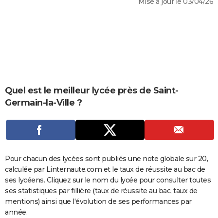
Mise à jour le 03/04/26
City break
Voyage de noces
Climat
Destinations
Voyage nature
Forum
+
PHOTO
GUIDES D'ACHAT
BONS PLANS
CARTE DE VOEUX
Carte Bonne année
Carte Pâques
Carte de Noël
Carte Saint-Valentin
Carte d'anniversaire
Quel est le meilleur lycée près de Saint-
DICTIONNAIRE
Germain-la-Ville ?
Biographies
Expressions
Dictionnaire
Citations
Proverbes
PROGRAMME TV
COPAINS D'AVANT
Se connecter
Collèges
Universités
Service militaire
S'inscrire
Lycées
Primaires
Entreprises
Avis de recherche
AVIS DE DÉCÈS
Pour chacun des lycées sont publiés une note globale sur 20,
calculée par Linternaute.com et le taux de réussite au bac de
FORUM
ses lycéens. Cliquez sur le nom du lycée pour consulter toutes
Lifestyle
Sport
Television
Cinema
Bricolage
Culture
Auto
Voyage
ses statistiques par fillière (taux de réussite au bac, taux de
mentions) ainsi que l'évolution de ses performances par
année.