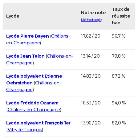
Taux de
Notre note
Lycée
réussite
Méthodologie
bac
Lycée Pierre Bayen
(
Châlons-
17,62 / 20
96,7 %
en-Champagne
)
Lycée Jean Talon
(
Châlons-en-
13,14 / 20
79,8 %
Champagne
)
Lycée polyvalent Etienne
14,83 / 20
87,2 %
Oehmichen
(
Châlons-en-
Champagne
)
Lycée Frédéric Ozanam
16,33 / 20
94,0 %
(
Châlons-en-Champagne
)
Lycée polyvalent François 1er
13,96 / 20
82,0 %
(
Vitry-le-François
)