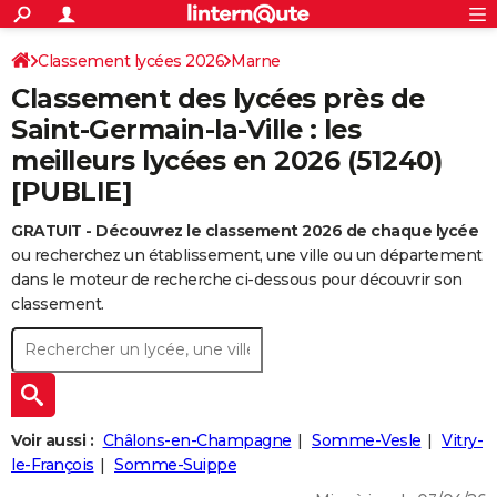
ACTUALITÉS
Connexion
S'inscrire
Classement lycées 2026
Marne
Rechercher
Société
Education
Villes
Politique
Faits Divers
Monde
+
SPORT
Classement des lycées près de
Football
Cyclisme
Forum
Coupe du monde 2026
Tennis
Rugby
CULTURE
Saint-Germain-la-Ville : les
meilleurs lycées en 2026 (51240)
TNT
Cinéma
Musique
Programme TV
Streaming
Sorties cinéma
+
FINANCE
[PUBLIE]
Impôts
Immobilier
Banque
Crédit
Retraite
Epargne
Risques naturels par ville
Assurance
AUTO
GRATUIT - Découvrez le classement 2026 de chaque lycée
Réserver un essai
Berlines
Forum auto
Essais
Citadines
SUV
+
HIGH-TECH
ou recherchez un établissement, une ville ou un département
dans le moteur de recherche ci-dessous pour découvrir son
Meilleur smartphone
Ordinateurs
Guide high-tech
Mobiles
Internet
Jeux vidéo
+
BRICOLAGE
classement.
Aménagement intérieur
Cuisine
Jardinage
+
Forum
Extérieur
Salle de bains
Rangement
WEEK-END
Escapades
Expositions
Week-end nature
Guides de France
Patrimoine
Musées
+
LIFESTYLE
Bien-être
Mode
+
Art de vivre
Loisirs
Modes de vie
SANTE
Voir aussi :
Châlons-en-Champagne
Somme-Vesle
Vitry-
le-François
Somme-Suippe
Guide de la santé
Médicaments
+
Alimentation
Maladies
Sommeil
VOYAGE