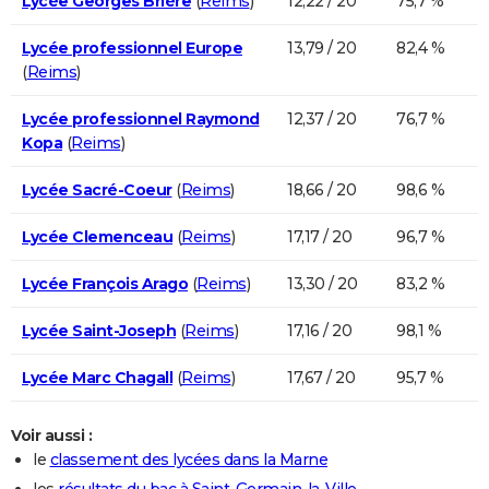
Lycée Georges Brière
(
Reims
)
12,22 / 20
75,7 %
Lycée professionnel Europe
13,79 / 20
82,4 %
(
Reims
)
Lycée professionnel Raymond
12,37 / 20
76,7 %
Kopa
(
Reims
)
Lycée Sacré-Coeur
(
Reims
)
18,66 / 20
98,6 %
Lycée Clemenceau
(
Reims
)
17,17 / 20
96,7 %
Lycée François Arago
(
Reims
)
13,30 / 20
83,2 %
Lycée Saint-Joseph
(
Reims
)
17,16 / 20
98,1 %
Lycée Marc Chagall
(
Reims
)
17,67 / 20
95,7 %
Voir aussi :
le
classement des lycées dans la Marne
les
résultats du bac à Saint-Germain-la-Ville