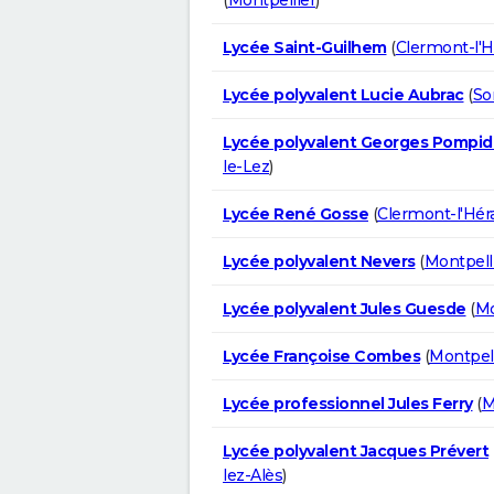
Lycée Saint-Guilhem
(
Clermont-l'H
Lycée polyvalent Lucie Aubrac
(
So
Lycée polyvalent Georges Pompi
le-Lez
)
Lycée René Gosse
(
Clermont-l'Héra
Lycée polyvalent Nevers
(
Montpell
Lycée polyvalent Jules Guesde
(
Mo
Lycée Françoise Combes
(
Montpell
Lycée professionnel Jules Ferry
(
M
Lycée polyvalent Jacques Prévert
lez-Alès
)