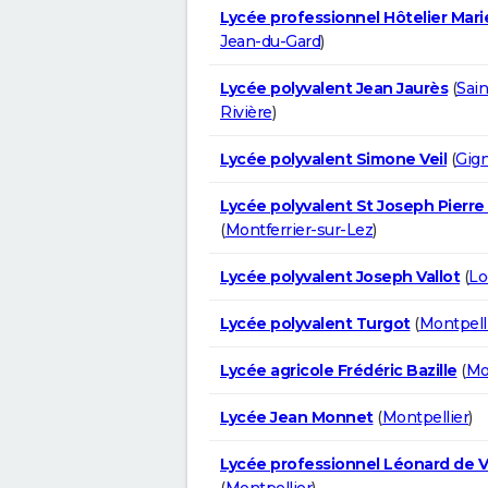
Lycée professionnel Hôtelier Mari
Jean-du-Gard
)
Lycée polyvalent Jean Jaurès
(
Sai
Rivière
)
Lycée polyvalent Simone Veil
(
Gig
Lycée polyvalent St Joseph Pierr
(
Montferrier-sur-Lez
)
Lycée polyvalent Joseph Vallot
(
Lo
Lycée polyvalent Turgot
(
Montpell
Lycée agricole Frédéric Bazille
(
Mo
Lycée Jean Monnet
(
Montpellier
)
Lycée professionnel Léonard de V
(
Montpellier
)