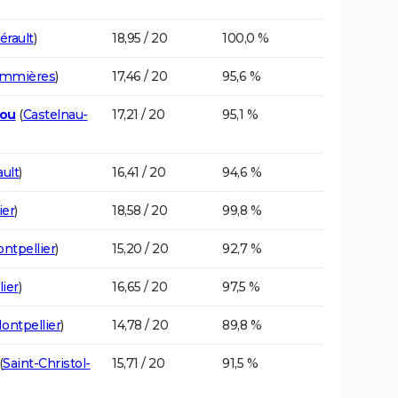
érault
)
18,95 / 20
100,0 %
mmières
)
17,46 / 20
95,6 %
dou
(
Castelnau-
17,21 / 20
95,1 %
ult
)
16,41 / 20
94,6 %
ier
)
18,58 / 20
99,8 %
ntpellier
)
15,20 / 20
92,7 %
ier
)
16,65 / 20
97,5 %
ontpellier
)
14,78 / 20
89,8 %
(
Saint-Christol-
15,71 / 20
91,5 %