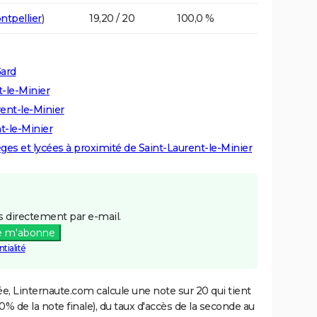
ntpellier
)
19,20 / 20
100,0 %
Gard
t-le-Minier
rent-le-Minier
t-le-Minier
lèges et lycées à proximité de Saint-Laurent-le-Minier
 directement par e-mail.
e m'abonne
tialité
e, Linternaute.com calcule une note sur 20 qui tient
% de la note finale), du taux d'accès de la seconde au