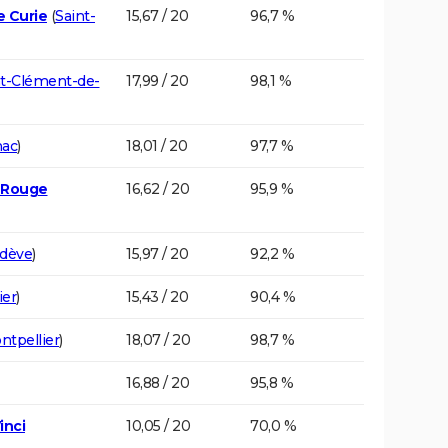
e Curie
(
Saint-
15,67 / 20
96,7 %
nt-Clément-de-
17,99 / 20
98,1 %
nac
)
18,01 / 20
97,7 %
e Rouge
16,62 / 20
95,9 %
dève
)
15,97 / 20
92,2 %
ier
)
15,43 / 20
90,4 %
ntpellier
)
18,07 / 20
98,7 %
16,88 / 20
95,8 %
inci
10,05 / 20
70,0 %