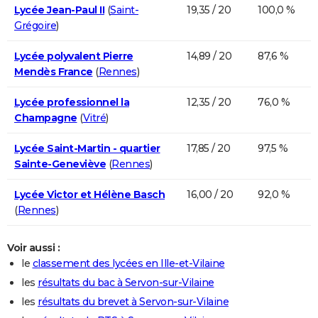
Lycée Jean-Paul II
(
Saint-
19,35 / 20
100,0 %
Grégoire
)
Lycée polyvalent Pierre
14,89 / 20
87,6 %
Mendès France
(
Rennes
)
Lycée professionnel la
12,35 / 20
76,0 %
Champagne
(
Vitré
)
Lycée Saint-Martin - quartier
17,85 / 20
97,5 %
Sainte-Geneviève
(
Rennes
)
Lycée Victor et Hélène Basch
16,00 / 20
92,0 %
(
Rennes
)
Voir aussi :
le
classement des lycées en Ille-et-Vilaine
les
résultats du bac à Servon-sur-Vilaine
les
résultats du brevet à Servon-sur-Vilaine