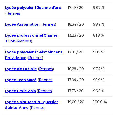
Lycée polyvalent Jeanne d'arc
17,49 / 20
98,7 %
(
Rennes
)
Lycée Assomption
(
Rennes
)
18,34 / 20
98,9 %
Lycée professionnel Charles
13,23 / 20
81,8 %
Tillon
(
Rennes
)
Lycée polyvalent Saint Vincent
17,85 / 20
98,5 %
Providence
(
Rennes
)
Lycée de La Salle
(
Rennes
)
16,28 / 20
97,4 %
Lycée Jean Macé
(
Rennes
)
17,04 / 20
95,9 %
Lycée Emile Zola
(
Rennes
)
17,73 / 20
96,8 %
Lycée Saint-Martin - quartier
19,00 / 20
100,0 %
Sainte-Anne
(
Rennes
)