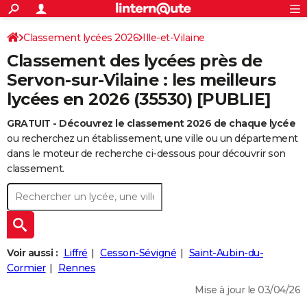
ACTUALITÉS
Connexion
S'inscrire
Classement lycées 2026
Ille-et-Vilaine
Rechercher
Société
Education
Villes
Politique
Faits Divers
Monde
+
SPORT
Classement des lycées près de
Football
Cyclisme
Forum
Coupe du monde 2026
Tennis
Rugby
CULTURE
Servon-sur-Vilaine : les meilleurs
lycées en 2026 (35530) [PUBLIE]
TNT
Cinéma
Musique
Programme TV
Streaming
Sorties cinéma
+
FINANCE
GRATUIT - Découvrez le classement 2026 de chaque lycée
Impôts
Immobilier
Banque
Crédit
Retraite
Epargne
Risques naturels par ville
Assurance
AUTO
ou recherchez un établissement, une ville ou un département
Réserver un essai
Berlines
Forum auto
Essais
Citadines
SUV
+
dans le moteur de recherche ci-dessous pour découvrir son
HIGH-TECH
classement.
Meilleur smartphone
Ordinateurs
Guide high-tech
Mobiles
Internet
Jeux vidéo
+
BRICOLAGE
Aménagement intérieur
Cuisine
Jardinage
+
Forum
Extérieur
Salle de bains
Rangement
WEEK-END
Escapades
Expositions
Week-end nature
Guides de France
Patrimoine
Musées
+
LIFESTYLE
Voir aussi :
Liffré
Cesson-Sévigné
Saint-Aubin-du-
Bien-être
Mode
+
Art de vivre
Loisirs
Modes de vie
Cormier
Rennes
SANTE
Mise à jour le 03/04/26
Guide de la santé
Médicaments
+
Alimentation
Maladies
Sommeil
VOYAGE