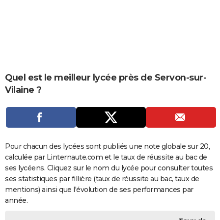
City break
Voyage de noces
Climat
Destinations
Voyage nature
Forum
+
PHOTO
GUIDES D'ACHAT
BONS PLANS
CARTE DE VOEUX
Quel est le meilleur lycée près de Servon-sur-
Vilaine ?
Carte Bonne année
Carte Pâques
Carte de Noël
Carte Saint-Valentin
Carte d'anniversaire
DICTIONNAIRE
Biographies
Expressions
Dictionnaire
Citations
Proverbes
PROGRAMME TV
COPAINS D'AVANT
Pour chacun des lycées sont publiés une note globale sur 20,
Se connecter
Collèges
Universités
Service militaire
S'inscrire
Lycées
Primaires
Entreprises
Avis de recherche
AVIS DE DÉCÈS
calculée par Linternaute.com et le taux de réussite au bac de
ses lycéens. Cliquez sur le nom du lycée pour consulter toutes
FORUM
ses statistiques par fillière (taux de réussite au bac, taux de
Lifestyle
Sport
Television
Cinema
Bricolage
Culture
Auto
Voyage
mentions) ainsi que l'évolution de ses performances par
année.