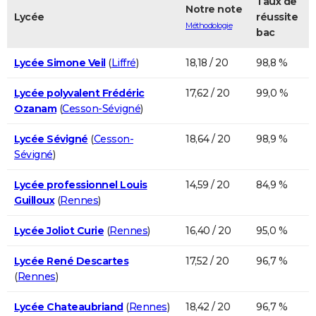
Taux de
Notre note
Lycée
réussite
Méthodologie
bac
Lycée Simone Veil
(
Liffré
)
18,18 / 20
98,8 %
Lycée polyvalent Frédéric
17,62 / 20
99,0 %
Ozanam
(
Cesson-Sévigné
)
Lycée Sévigné
(
Cesson-
18,64 / 20
98,9 %
Sévigné
)
Lycée professionnel Louis
14,59 / 20
84,9 %
Guilloux
(
Rennes
)
Lycée Joliot Curie
(
Rennes
)
16,40 / 20
95,0 %
Lycée René Descartes
17,52 / 20
96,7 %
(
Rennes
)
Lycée Chateaubriand
(
Rennes
)
18,42 / 20
96,7 %