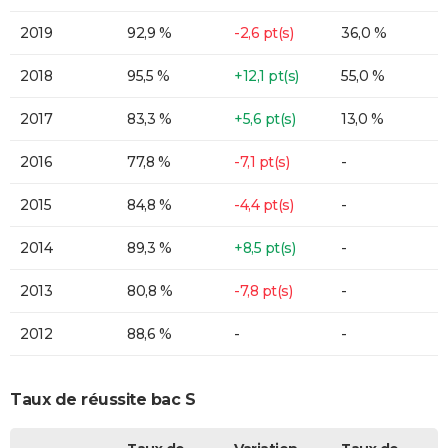
2019
92,9 %
-2,6 pt(s)
36,0 %
2018
95,5 %
+12,1 pt(s)
55,0 %
2017
83,3 %
+5,6 pt(s)
13,0 %
2016
77,8 %
-7,1 pt(s)
-
2015
84,8 %
-4,4 pt(s)
-
2014
89,3 %
+8,5 pt(s)
-
2013
80,8 %
-7,8 pt(s)
-
2012
88,6 %
-
-
Taux de réussite bac S