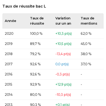
Taux de réussite bac L
Taux de
Variation
Taux de
Année
réussite
sur un an
mentions
2020
100,0 %
+10,3 pt(s)
62,0 %
2019
89,7 %
+10,5 pt(s)
45,0 %
2018
79,2 %
-13,4 pt(s)
38,0 %
2017
92,6 %
0,0 pt(s)
37,0 %
2016
92,6 %
-0,3 pt(s)
-
2015
92,9 %
+12,9 pt(s)
-
2014
80,0 %
-10,3 pt(s)
-
2013
90,3 %
+0,1 pt(s)
-