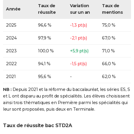
Taux de
Variation
Taux de
Année
réussite
sur un an
mentions
2025
96,6 %
-1,3 pt(s)
75,0 %
2024
97,9 %
-2,1 pt(s)
67,0 %
2023
100,0 %
+5,9 pt(s)
71,0 %
2022
94,1 %
-1,5 pt(s)
66,0 %
2021
95,6 %
-
62,0 %
NB :
Depuis 2021 et la réforme du baccalauréat, les séries ES, S
et L ont disparu au profit de spécialités. Les élèves choisissent
ainsi trois thèmatiques en Première parmi les spécialités qui
leur sont proposées, puis deux en Terminale.
Taux de réussite bac STD2A