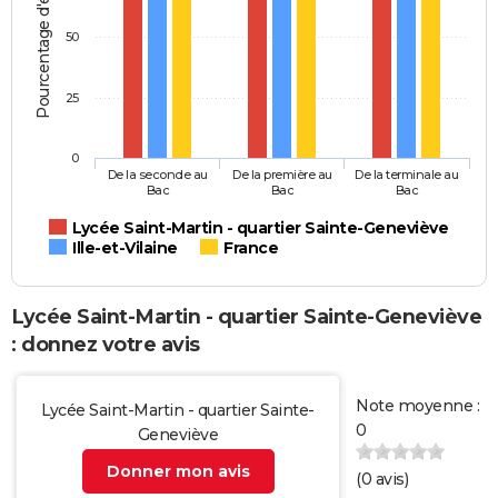
Pourcentage d'élèves
50
25
0
De la seconde au
De la première au
De la terminale au
Bac
Bac
Bac
Lycée Saint-Martin - quartier Sainte-Geneviève
Ille-et-Vilaine
France
Lycée Saint-Martin - quartier Sainte-Geneviève
: donnez votre avis
Note moyenne :
Lycée Saint-Martin - quartier Sainte-
0
Geneviève
Donner mon avis
(
0
avis)