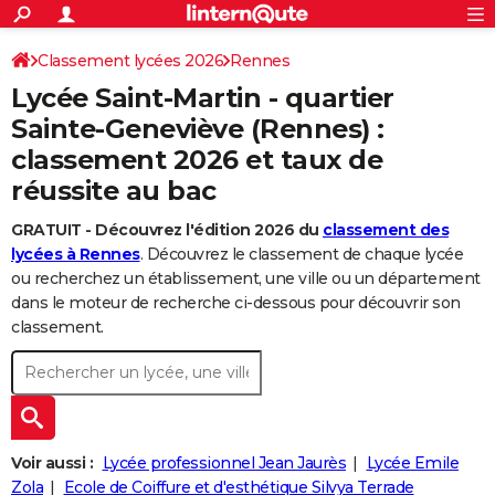
ACTUALITÉS
Connexion
S'inscrire
Classement lycées 2026
Rennes
Rechercher
Société
Education
Villes
Politique
Faits Divers
Monde
+
SPORT
Lycée Saint-Martin - quartier
Football
Cyclisme
Forum
Coupe du monde 2026
Tennis
Rugby
CULTURE
Sainte-Geneviève (Rennes) :
classement 2026 et taux de
TNT
Cinéma
Musique
Programme TV
Streaming
Sorties cinéma
+
FINANCE
réussite au bac
Impôts
Immobilier
Banque
Crédit
Retraite
Epargne
Risques naturels par ville
Assurance
AUTO
GRATUIT - Découvrez l'édition 2026 du
classement des
Réserver un essai
Berlines
Forum auto
Essais
Citadines
SUV
+
HIGH-TECH
lycées à Rennes
. Découvrez le classement de chaque lycée
ou recherchez un établissement, une ville ou un département
Meilleur smartphone
Ordinateurs
Guide high-tech
Mobiles
Internet
Jeux vidéo
+
BRICOLAGE
dans le moteur de recherche ci-dessous pour découvrir son
classement.
Aménagement intérieur
Cuisine
Jardinage
+
Forum
Extérieur
Salle de bains
Rangement
WEEK-END
Escapades
Expositions
Week-end nature
Guides de France
Patrimoine
Musées
+
LIFESTYLE
Bien-être
Mode
+
Art de vivre
Loisirs
Modes de vie
SANTE
Voir aussi :
Lycée professionnel Jean Jaurès
Lycée Emile
Guide de la santé
Médicaments
+
Alimentation
Maladies
Sommeil
VOYAGE
Zola
Ecole de Coiffure et d'esthétique Silvya Terrade