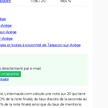
staret
)
17,96 / 20
98,6 %
iège
-Ariège
sur-Ariège
r-Ariège
lèges et lycées à proximité de Tarascon-sur-Ariège
 directement par e-mail.
e m'abonne
tialité
e, Linternaute.com calcule une note sur 20 qui tient
% de la note finale), du taux d'accès de la seconde au
% de la note finale) ainsi que du taux de mentions