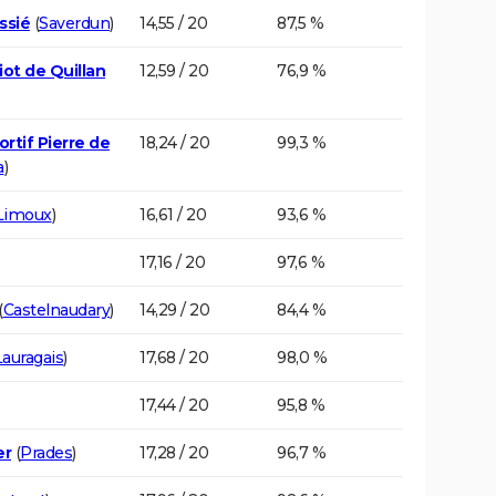
ssié
(
Saverdun
)
14,55 / 20
87,5 %
ot de Quillan
12,59 / 20
76,9 %
rtif Pierre de
18,24 / 20
99,3 %
a
)
Limoux
)
16,61 / 20
93,6 %
17,16 / 20
97,6 %
(
Castelnaudary
)
14,29 / 20
84,4 %
Lauragais
)
17,68 / 20
98,0 %
17,44 / 20
95,8 %
er
(
Prades
)
17,28 / 20
96,7 %