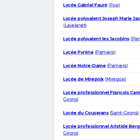
Lycée Gabriel Fauré
(
Foix
)
Lycée polyvalent Joseph Marie Ja
(
Lavelanet
)
Lycée polyvalent les Jacobins
(
Pam
Lycée Pyrène
(
Pamiers
)
Lycée Notre-Dame
(
Pamiers
)
Lycée de Mirepoix
(
Mirepoix
)
Lycée professionnel François Cam
Girons
)
Lycée du Couserans
(
Saint-Girons
)
Lycée professionnel Aristide Ber
Girons
)