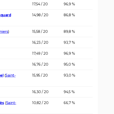
17,54 / 20
96,9 %
cquard
14,98 / 20
86,8 %
iers
)
15,58 / 20
89,8 %
16,23 / 20
93,7 %
17,49 / 20
96,9 %
16,76 / 20
95,0 %
el
(
Saint-
15,95 / 20
93,0 %
16,30 / 20
94,5 %
gès
(
Saint-
10,82 / 20
66,7 %