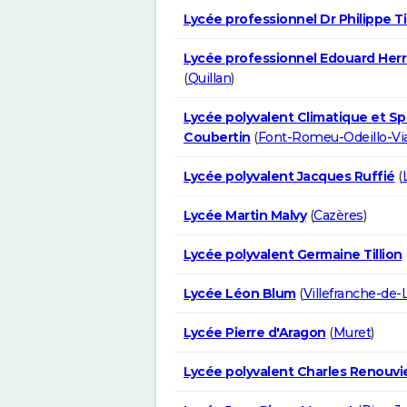
Lycée professionnel Dr Philippe Ti
Lycée professionnel Edouard Herri
(
Quillan
)
Lycée polyvalent Climatique et Spo
Coubertin
(
Font-Romeu-Odeillo-Vi
Lycée polyvalent Jacques Ruffié
(
Lycée Martin Malvy
(
Cazères
)
Lycée polyvalent Germaine Tillion
Lycée Léon Blum
(
Villefranche-de-
Lycée Pierre d'Aragon
(
Muret
)
Lycée polyvalent Charles Renouvi