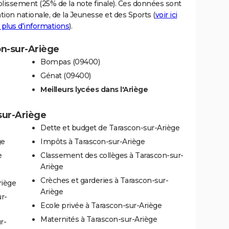
blissement (25% de la note finale). Ces données sont
tion nationale, de la Jeunesse et des Sports (
voir ici
 plus d'informations
).
on-sur-Ariège
Bompas (09400)
Génat (09400)
Meilleurs lycées dans l'Ariège
sur-Ariège
Dette et budget de Tarascon-sur-Ariège
ge
Impôts à Tarascon-sur-Ariège
e
Classement des collèges à Tarascon-sur-
Ariège
Crèches et garderies à Tarascon-sur-
riège
Ariège
r-
Ecole privée à Tarascon-sur-Ariège
Maternités à Tarascon-sur-Ariège
r-