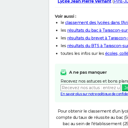
Lycée Jean Pierre Vernant
(
Pins-Ju
Voir aussi :
le
classement des lycées dans l'Ar
les
résultats du bac à Tarascon-sur
les
résultats du brevet à Tarascon-
les
résultats du BTS à Tarascon-su
toutes les infos sur les
écoles, col
A ne pas manquer
Recevez nos astuces et bons plans
J
En savoir plus sur notre politique de confiden
Pour obtenir le classement d'un lycé
compte du taux de réussite au bac (50
bac au sein de l'établissement (25