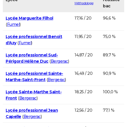
Méthodologie
bac
Lycée Marguerite Filhol
17,16 / 20
96,6 %
(
Fumel
)
Lycée professionnel Benoît
11,95 / 20
75,0 %
d'Azy
(
Fumel
)
Lycée professionnel Sud-
14,87 / 20
89,7 %
Périgord Hélène Duc
(
Bergerac
)
Lycée professionnel Sainte-
16,49 / 20
90,9 %
Marthe-Saint-Front
(
Bergerac
)
Lycée Sainte-Marthe Saint-
18,25 / 20
100,0 %
Front
(
Bergerac
)
Lycée professionnel Jean
12,56 / 20
77,1 %
Capelle
(
Bergerac
)