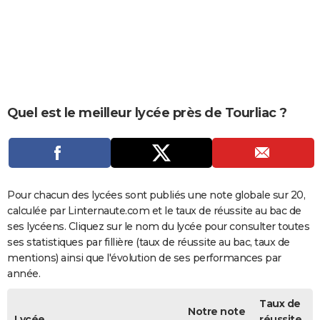
City break
Voyage de noces
Climat
Destinations
Voyage nature
Forum
+
PHOTO
GUIDES D'ACHAT
BONS PLANS
CARTE DE VOEUX
Quel est le meilleur lycée près de Tourliac ?
Carte Bonne année
Carte Pâques
Carte de Noël
Carte Saint-Valentin
Carte d'anniversaire
DICTIONNAIRE
Biographies
Expressions
Dictionnaire
Citations
Proverbes
PROGRAMME TV
COPAINS D'AVANT
Pour chacun des lycées sont publiés une note globale sur 20,
calculée par Linternaute.com et le taux de réussite au bac de
Se connecter
Collèges
Universités
Service militaire
S'inscrire
Lycées
Primaires
Entreprises
Avis de recherche
AVIS DE DÉCÈS
ses lycéens. Cliquez sur le nom du lycée pour consulter toutes
ses statistiques par fillière (taux de réussite au bac, taux de
FORUM
mentions) ainsi que l'évolution de ses performances par
année.
Lifestyle
Sport
Television
Cinema
Bricolage
Culture
Auto
Voyage
Taux de
Notre note
Lycée
réussite