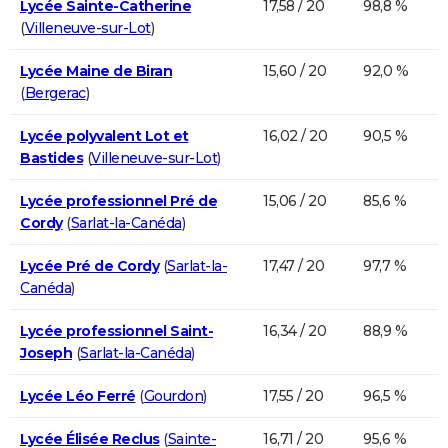
Lycée Sainte-Catherine
17,58 / 20
98,8 %
(
Villeneuve-sur-Lot
)
Lycée Maine de Biran
15,60 / 20
92,0 %
(
Bergerac
)
Lycée polyvalent Lot et
16,02 / 20
90,5 %
Bastides
(
Villeneuve-sur-Lot
)
Lycée professionnel Pré de
15,06 / 20
85,6 %
Cordy
(
Sarlat-la-Canéda
)
Lycée Pré de Cordy
(
Sarlat-la-
17,47 / 20
97,7 %
Canéda
)
Lycée professionnel Saint-
16,34 / 20
88,9 %
Joseph
(
Sarlat-la-Canéda
)
Lycée Léo Ferré
(
Gourdon
)
17,55 / 20
96,5 %
Lycée Élisée Reclus
(
Sainte-
16,71 / 20
95,6 %