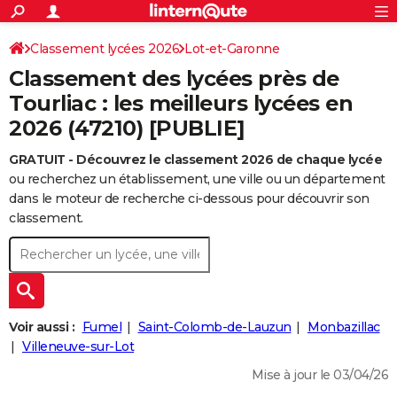
ACTUALITÉS
Connexion
S'inscrire
Classement lycées 2026
Lot-et-Garonne
Rechercher
Société
Education
Villes
Politique
Faits Divers
Monde
+
SPORT
Classement des lycées près de
Football
Cyclisme
Forum
Coupe du monde 2026
Tennis
Rugby
CULTURE
Tourliac : les meilleurs lycées en
2026 (47210) [PUBLIE]
TNT
Cinéma
Musique
Programme TV
Streaming
Sorties cinéma
+
FINANCE
GRATUIT - Découvrez le classement 2026 de chaque lycée
Impôts
Immobilier
Banque
Crédit
Retraite
Epargne
Risques naturels par ville
Assurance
AUTO
ou recherchez un établissement, une ville ou un département
Réserver un essai
Berlines
Forum auto
Essais
Citadines
SUV
+
dans le moteur de recherche ci-dessous pour découvrir son
HIGH-TECH
classement.
Meilleur smartphone
Ordinateurs
Guide high-tech
Mobiles
Internet
Jeux vidéo
+
BRICOLAGE
Aménagement intérieur
Cuisine
Jardinage
+
Forum
Extérieur
Salle de bains
Rangement
WEEK-END
Escapades
Expositions
Week-end nature
Guides de France
Patrimoine
Musées
+
LIFESTYLE
Voir aussi :
Fumel
Saint-Colomb-de-Lauzun
Monbazillac
Bien-être
Mode
+
Art de vivre
Loisirs
Modes de vie
Villeneuve-sur-Lot
SANTE
Mise à jour le 03/04/26
Guide de la santé
Médicaments
+
Alimentation
Maladies
Sommeil
VOYAGE