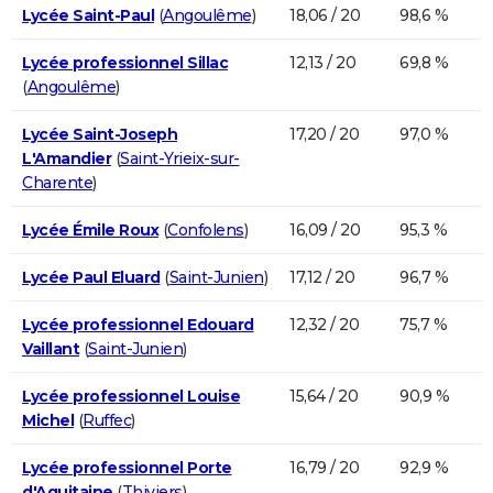
Lycée Saint-Paul
(
Angoulême
)
18,06 / 20
98,6 %
Lycée professionnel Sillac
12,13 / 20
69,8 %
(
Angoulême
)
Lycée Saint-Joseph
17,20 / 20
97,0 %
L'Amandier
(
Saint-Yrieix-sur-
Charente
)
Lycée Émile Roux
(
Confolens
)
16,09 / 20
95,3 %
Lycée Paul Eluard
(
Saint-Junien
)
17,12 / 20
96,7 %
Lycée professionnel Edouard
12,32 / 20
75,7 %
Vaillant
(
Saint-Junien
)
Lycée professionnel Louise
15,64 / 20
90,9 %
Michel
(
Ruffec
)
Lycée professionnel Porte
16,79 / 20
92,9 %
d'Aquitaine
(
Thiviers
)