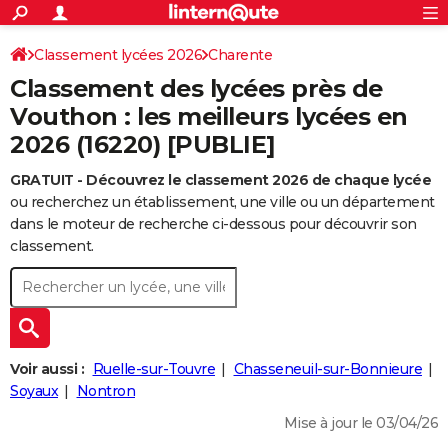
ACTUALITÉS
Connexion
S'inscrire
Classement lycées 2026
Charente
Rechercher
Société
Education
Villes
Politique
Faits Divers
Monde
+
SPORT
Classement des lycées près de
Football
Cyclisme
Forum
Coupe du monde 2026
Tennis
Rugby
CULTURE
Vouthon : les meilleurs lycées en
2026 (16220) [PUBLIE]
TNT
Cinéma
Musique
Programme TV
Streaming
Sorties cinéma
+
FINANCE
GRATUIT - Découvrez le classement 2026 de chaque lycée
Impôts
Immobilier
Banque
Crédit
Retraite
Epargne
Risques naturels par ville
Assurance
AUTO
ou recherchez un établissement, une ville ou un département
Réserver un essai
Berlines
Forum auto
Essais
Citadines
SUV
+
dans le moteur de recherche ci-dessous pour découvrir son
HIGH-TECH
classement.
Meilleur smartphone
Ordinateurs
Guide high-tech
Mobiles
Internet
Jeux vidéo
+
BRICOLAGE
Aménagement intérieur
Cuisine
Jardinage
+
Forum
Extérieur
Salle de bains
Rangement
WEEK-END
Escapades
Expositions
Week-end nature
Guides de France
Patrimoine
Musées
+
LIFESTYLE
Voir aussi :
Ruelle-sur-Touvre
Chasseneuil-sur-Bonnieure
Bien-être
Mode
+
Art de vivre
Loisirs
Modes de vie
Soyaux
Nontron
SANTE
Mise à jour le 03/04/26
Guide de la santé
Médicaments
+
Alimentation
Maladies
Sommeil
VOYAGE