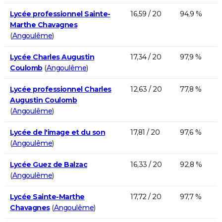
Lycée professionnel Sainte-
16,59 / 20
94,9 %
Marthe Chavagnes
(
Angoulême
)
Lycée Charles Augustin
17,34 / 20
97,9 %
Coulomb
(
Angoulême
)
Lycée professionnel Charles
12,63 / 20
77,8 %
Augustin Coulomb
(
Angoulême
)
Lycée de l'image et du son
17,81 / 20
97,6 %
(
Angoulême
)
Lycée Guez de Balzac
16,33 / 20
92,8 %
(
Angoulême
)
Lycée Sainte-Marthe
17,72 / 20
97,7 %
Chavagnes
(
Angoulême
)