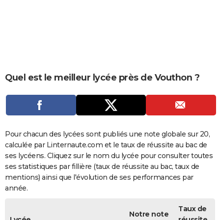
City break
Voyage de noces
Climat
Destinations
Voyage nature
Forum
+
PHOTO
GUIDES D'ACHAT
BONS PLANS
CARTE DE VOEUX
Quel est le meilleur lycée près de Vouthon ?
Carte Bonne année
Carte Pâques
Carte de Noël
Carte Saint-Valentin
Carte d'anniversaire
DICTIONNAIRE
Biographies
Expressions
Dictionnaire
Citations
Proverbes
PROGRAMME TV
COPAINS D'AVANT
Pour chacun des lycées sont publiés une note globale sur 20,
calculée par Linternaute.com et le taux de réussite au bac de
Se connecter
Collèges
Universités
Service militaire
S'inscrire
Lycées
Primaires
Entreprises
Avis de recherche
AVIS DE DÉCÈS
ses lycéens. Cliquez sur le nom du lycée pour consulter toutes
ses statistiques par fillière (taux de réussite au bac, taux de
FORUM
mentions) ainsi que l'évolution de ses performances par
année.
Lifestyle
Sport
Television
Cinema
Bricolage
Culture
Auto
Voyage
Taux de
Notre note
Lycée
réussite