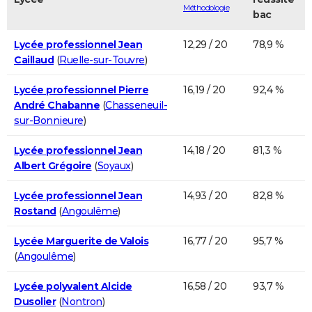
Méthodologie
bac
Lycée professionnel Jean
12,29 / 20
78,9 %
Caillaud
(
Ruelle-sur-Touvre
)
Lycée professionnel Pierre
16,19 / 20
92,4 %
André Chabanne
(
Chasseneuil-
sur-Bonnieure
)
Lycée professionnel Jean
14,18 / 20
81,3 %
Albert Grégoire
(
Soyaux
)
Lycée professionnel Jean
14,93 / 20
82,8 %
Rostand
(
Angoulême
)
Lycée Marguerite de Valois
16,77 / 20
95,7 %
(
Angoulême
)
Lycée polyvalent Alcide
16,58 / 20
93,7 %
Dusolier
(
Nontron
)