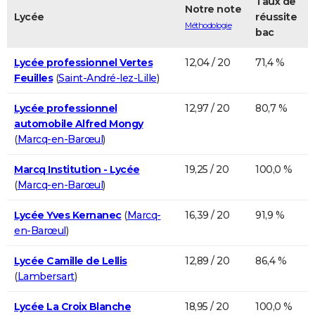
Taux de
Notre note
Lycée
réussite
Méthodologie
bac
Lycée professionnel Vertes
12,04 / 20
71,4 %
Feuilles
(
Saint-André-lez-Lille
)
Lycée professionnel
12,97 / 20
80,7 %
automobile Alfred Mongy
(
Marcq-en-Barœul
)
Marcq Institution - Lycée
19,25 / 20
100,0 %
(
Marcq-en-Barœul
)
Lycée Yves Kernanec
(
Marcq-
16,39 / 20
91,9 %
en-Barœul
)
Lycée Camille de Lellis
12,89 / 20
86,4 %
(
Lambersart
)
Lycée La Croix Blanche
18,95 / 20
100,0 %