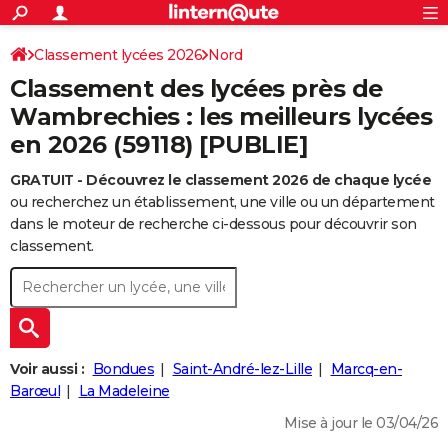
ACTUALITÉS
Connexion
S'inscrire
Classement lycées 2026
Nord
Rechercher
Société
Education
Villes
Politique
Faits Divers
Monde
+
SPORT
Classement des lycées près de
Football
Cyclisme
Forum
Coupe du monde 2026
Tennis
Rugby
CULTURE
Wambrechies : les meilleurs lycées
en 2026 (59118) [PUBLIE]
TNT
Cinéma
Musique
Programme TV
Streaming
Sorties cinéma
+
FINANCE
GRATUIT - Découvrez le classement 2026 de chaque lycée
Impôts
Immobilier
Banque
Crédit
Retraite
Epargne
Risques naturels par ville
Assurance
AUTO
ou recherchez un établissement, une ville ou un département
Réserver un essai
Berlines
Forum auto
Essais
Citadines
SUV
+
dans le moteur de recherche ci-dessous pour découvrir son
HIGH-TECH
classement.
Meilleur smartphone
Ordinateurs
Guide high-tech
Mobiles
Internet
Jeux vidéo
+
BRICOLAGE
Aménagement intérieur
Cuisine
Jardinage
+
Forum
Extérieur
Salle de bains
Rangement
WEEK-END
Escapades
Expositions
Week-end nature
Guides de France
Patrimoine
Musées
+
LIFESTYLE
Voir aussi :
Bondues
Saint-André-lez-Lille
Marcq-en-
Bien-être
Mode
+
Art de vivre
Loisirs
Modes de vie
Barœul
La Madeleine
SANTE
Mise à jour le 03/04/26
Guide de la santé
Médicaments
+
Alimentation
Maladies
Sommeil
VOYAGE