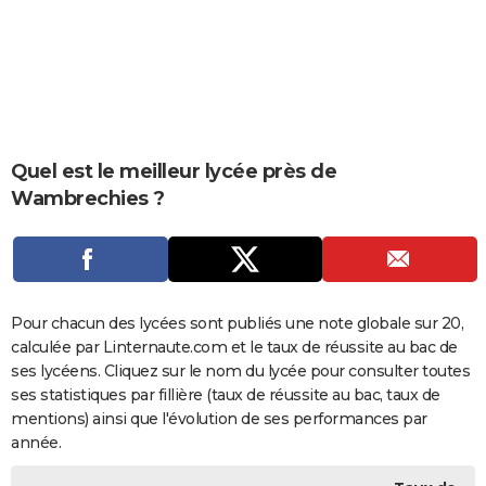
City break
Voyage de noces
Climat
Destinations
Voyage nature
Forum
+
PHOTO
GUIDES D'ACHAT
BONS PLANS
CARTE DE VOEUX
Quel est le meilleur lycée près de
Wambrechies ?
Carte Bonne année
Carte Pâques
Carte de Noël
Carte Saint-Valentin
Carte d'anniversaire
DICTIONNAIRE
Biographies
Expressions
Dictionnaire
Citations
Proverbes
PROGRAMME TV
COPAINS D'AVANT
Pour chacun des lycées sont publiés une note globale sur 20,
Se connecter
Collèges
Universités
Service militaire
S'inscrire
Lycées
Primaires
Entreprises
Avis de recherche
AVIS DE DÉCÈS
calculée par Linternaute.com et le taux de réussite au bac de
ses lycéens. Cliquez sur le nom du lycée pour consulter toutes
FORUM
ses statistiques par fillière (taux de réussite au bac, taux de
Lifestyle
Sport
Television
Cinema
Bricolage
Culture
Auto
Voyage
mentions) ainsi que l'évolution de ses performances par
année.