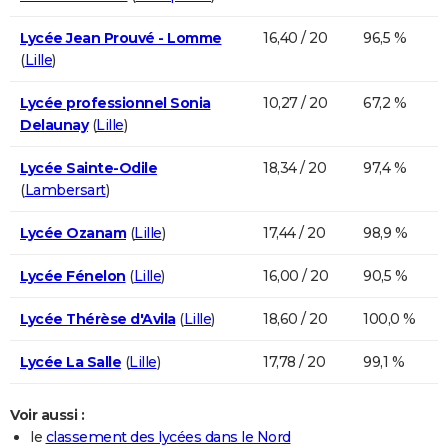
Lycée Jean Prouvé - Lomme
16,40 / 20
96,5 %
(
Lille
)
Lycée professionnel Sonia
10,27 / 20
67,2 %
Delaunay
(
Lille
)
Lycée Sainte-Odile
18,34 / 20
97,4 %
(
Lambersart
)
Lycée Ozanam
(
Lille
)
17,44 / 20
98,9 %
Lycée Fénelon
(
Lille
)
16,00 / 20
90,5 %
Lycée Thérèse d'Avila
(
Lille
)
18,60 / 20
100,0 %
Lycée La Salle
(
Lille
)
17,78 / 20
99,1 %
Voir aussi :
le
classement des lycées dans le Nord