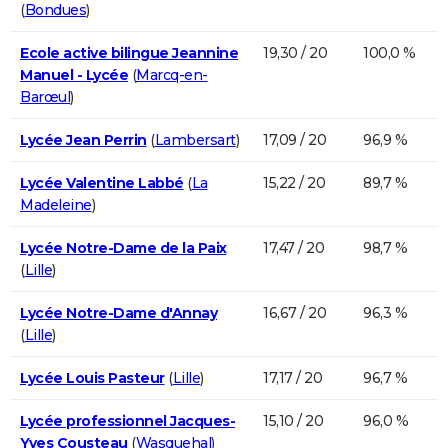
(
Bondues
)
Ecole active bilingue Jeannine
19,30 / 20
100,0 %
Manuel - Lycée
(
Marcq-en-
Barœul
)
Lycée Jean Perrin
(
Lambersart
)
17,09 / 20
96,9 %
Lycée Valentine Labbé
(
La
15,22 / 20
89,7 %
Madeleine
)
Lycée Notre-Dame de la Paix
17,47 / 20
98,7 %
(
Lille
)
Lycée Notre-Dame d'Annay
16,67 / 20
96,3 %
(
Lille
)
Lycée Louis Pasteur
(
Lille
)
17,17 / 20
96,7 %
Lycée professionnel Jacques-
15,10 / 20
96,0 %
Yves Cousteau
(
Wasquehal
)