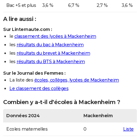
Bac +5 et plus
3,6 %
6,7 %
2,7 %
3,6 %
A lire aussi :
Sur Linternaute.com :
le
classement des lycées à Mackenheim
les
résultats du bac à Mackenheim
les
résultats du brevet à Mackenheim
les
résultats du BTS à Mackenheim
Sur le Journal des Femmes :
La liste des
écoles, collèges, lycées de Mackenheim
Le classement des collèges
Combien y a-t-il d'écoles à Mackenheim ?
Données 2024
Mackenheim
Ecoles maternelles
0
Liste