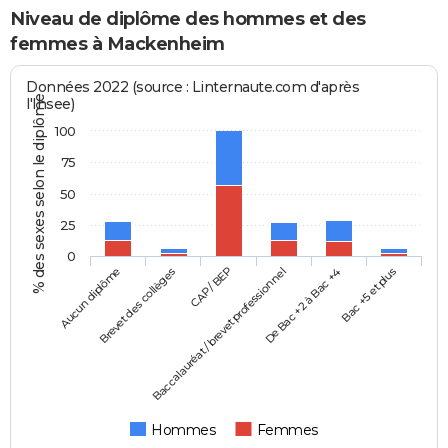
Niveau de diplôme des hommes et des
femmes à Mackenheim
Données 2022 (source : Linternaute.com d'après
% des sexes selon le diplôme
l'Insee)
100
75
50
25
0
Aucun diplôme
Baccalauréat / brevet professionnel
CAP / BEP
Bac +5 et plus
Brevet des collèges
De Bac +2 à Bac +4
Hommes
Femmes