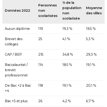
% de la
Personnes
population
Moyenne
Données 2022
non
non
des villes
scolarisées
scolarisée
Aucun diplôme
119
19,3 %
19,5 %
Brevet des
25
4,1 %
5,3 %
collèges
CAP / BEP
215
34,8 %
29,3 %
Baccalauréat /
114
18,5 %
19,1 %
brevet
professionnel
De Bac +2 à Bac
118
19,1 %
20,1 %
+4
Bac +5 et plus
26
4,2 %
6,7 %