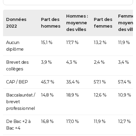
Hommes :
Femmes
Données
Part des
Part des
moyenne
moyenn
2022
hommes
femmes
des villes
des ville
Aucun
15,1 %
17,7 %
13,2 %
11,9 %
diplôme
Brevet des
3,9 %
4,3 %
2,4 %
3,4 %
collèges
CAP / BEP
45,7 %
35,4 %
57,1 %
57,4 %
Baccalauréat /
14,8 %
18,9 %
12,6 %
10,9 %
brevet
professionnel
De Bac +2 à
16,8 %
17,0 %
11,9 %
12,7 %
Bac +4