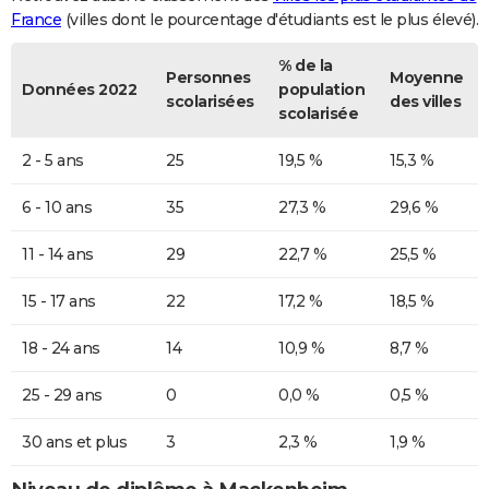
France
(villes dont le pourcentage d'étudiants est le plus élevé).
% de la
Personnes
Moyenne
Données 2022
population
scolarisées
des villes
scolarisée
2 - 5 ans
25
19,5 %
15,3 %
6 - 10 ans
35
27,3 %
29,6 %
11 - 14 ans
29
22,7 %
25,5 %
15 - 17 ans
22
17,2 %
18,5 %
18 - 24 ans
14
10,9 %
8,7 %
25 - 29 ans
0
0,0 %
0,5 %
30 ans et plus
3
2,3 %
1,9 %