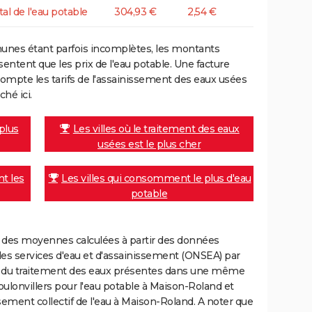
tal de l'eau potable
304,93 €
2,54 €
unes étant parfois incomplètes, les montants
ntent que les prix de l'eau potable. Une facture
mpte les tarifs de l'assainissement des eaux usées
ché ici.
 plus
Les villes où le traitement des eaux
usées est le plus cher
nt les
Les villes qui consomment le plus d'eau
potable
nt des moyennes calculées à partir des données
des services d'eau et d'assainissement (ONSEA) par
rge du traitement des eaux présentes dans une même
lonvillers pour l'eau potable à Maison-Roland et
ment collectif de l'eau à Maison-Roland. A noter que