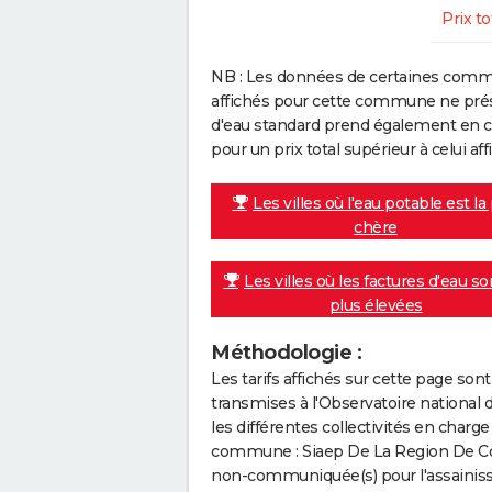
Prix to
NB : Les données de certaines comm
affichés pour cette commune ne prése
d'eau standard prend également en co
pour un prix total supérieur à celui affi
Les villes où l'eau potable est la
chère
Les villes où les factures d'eau so
plus élevées
Méthodologie :
Les tarifs affichés sur cette page so
transmises à l'Observatoire national 
les différentes collectivités en cha
commune : Siaep De La Region De Cou
non-communiquée(s) pour l'assainisse