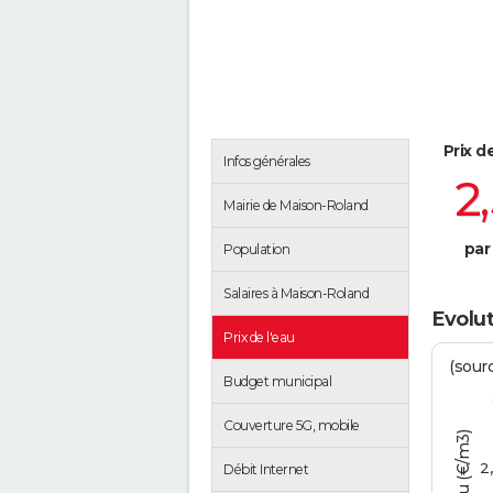
Prix d
Infos générales
2
Mairie de Maison-Roland
par
Population
Salaires à Maison-Roland
Evolut
Prix de l'eau
(sour
Budget municipal
Couverture 5G, mobile
2
Débit Internet