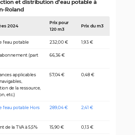
tion et distribution d'eau potable à
n-Roland
Prix pour
es 2024
Prix du m3
120 m3
e l'eau potable
232,00 €
1,93 €
 abonnement (part
66,36 €
nces applicables
57,04 €
0,48 €
 navigables,
tion de la ressource,
on, etc.)
de l'eau potable Hors
289,04 €
2,41 €
t de la TVA à 5,5%
15,90 €
0,13 €