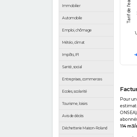
Tarif de l'eau (€/m3)
Immobilier
Automobile
Emploi, chômage
1
Météo, climat
Impôts, IFI
Santé, social
Entreprises, commerces
Factur
Ecoles, scolarité
Pour un
Tourisme, loisirs
estimati
ONSEA).
Avis de décès
abonnés 
114 m3/
Déchetterie Maison-Roland