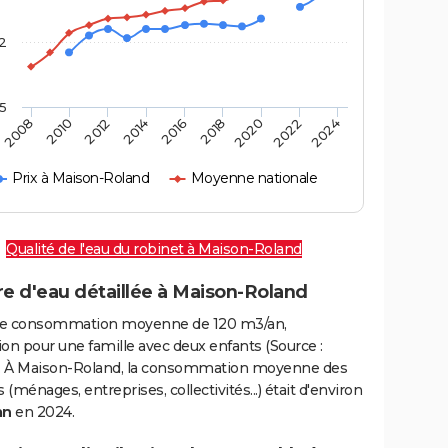
2
,5
2016
2020
2010
2024
2014
2018
2008
2022
2012
Prix à Maison-Roland
Moyenne nationale
Qualité de l'eau du robinet à Maison-Roland
e d'eau détaillée à Maison-Roland
e consommation moyenne de 120 m3/an,
on pour une famille avec deux enfants (Source :
 À Maison-Roland, la consommation moyenne des
(ménages, entreprises, collectivités...) était d'environ
an
en 2024.