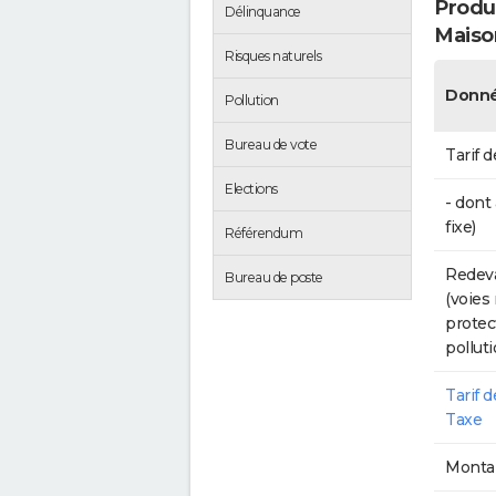
Produc
Délinquance
Maiso
Risques naturels
Donné
Pollution
Bureau de vote
Tarif d
Elections
- dont
fixe)
Référendum
Redeva
Bureau de poste
(voies
protec
polluti
Tarif 
Taxe
Montan