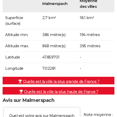
Moyenne
Malmerspach
des villes
Superficie
2,7 km²
18,1 km²
(surface)
Altitude min.
386 mètre(s)
194 mètres
Altitude max.
868 mètre(s)
395 mètres
Latitude
47.859701
-
Longitude
7.02281
-
Quelle est la ville la plus grande de France ?
Quelle est la ville la plus haute de France ?
Avis sur Malmerspach
Note moyenne :
Quel est votre avis sur Malmerspach