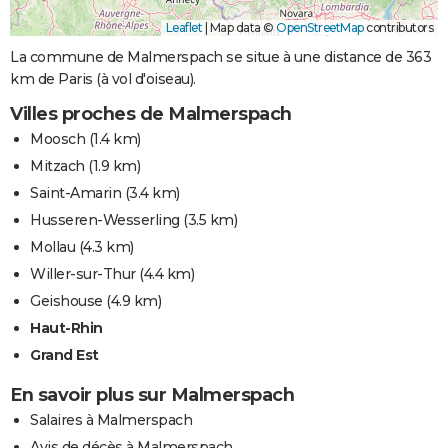
Leaflet
|
Map data ©
OpenStreetMap
contributors
La commune de Malmerspach se situe à une distance de 363
km de Paris (à vol d'oiseau).
Villes proches de Malmerspach
Moosch
(1.4 km)
Mitzach
(1.9 km)
Saint-Amarin
(3.4 km)
Husseren-Wesserling
(3.5 km)
Mollau
(4.3 km)
Willer-sur-Thur
(4.4 km)
Geishouse
(4.9 km)
Haut-Rhin
Grand Est
En savoir plus sur Malmerspach
Salaires à Malmerspach
Avis de décès à Malmerspach