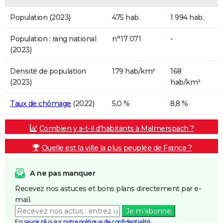
Population (2023)
475 hab.
1 994 hab.
Population : rang national
n°17 071
-
(2023)
Densité de population
179 hab/km²
168
(2023)
hab/km²
Taux de chômage
(2022)
5,0 %
8,8 %
Combien y a-t-il d'habitants à Malmerspach ?
Quelle est la ville la plus peuplée de France ?
A ne pas manquer
Recevez nos astuces et bons plans directement par e-
mail.
Je m'abonne
En savoir plus sur notre politique de confidentialité