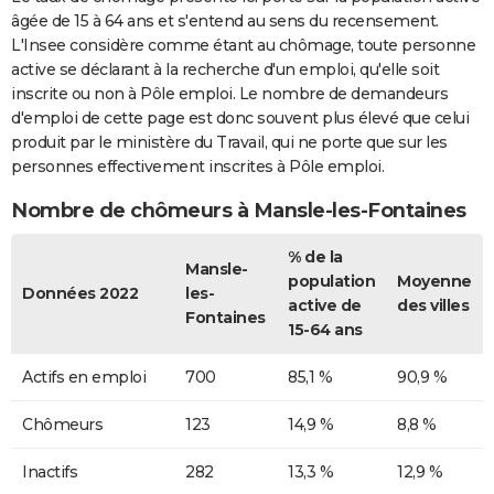
âgée de 15 à 64 ans et s'entend au sens du recensement.
L'Insee considère comme étant au chômage, toute personne
active se déclarant à la recherche d'un emploi, qu'elle soit
inscrite ou non à Pôle emploi. Le nombre de demandeurs
d'emploi de cette page est donc souvent plus élevé que celui
produit par le ministère du Travail, qui ne porte que sur les
personnes effectivement inscrites à Pôle emploi.
Nombre de chômeurs à Mansle-les-Fontaines
% de la
Mansle-
population
Moyenne
Données 2022
les-
active de
des villes
Fontaines
15-64 ans
Actifs en emploi
700
85,1 %
90,9 %
Chômeurs
123
14,9 %
8,8 %
Inactifs
282
13,3 %
12,9 %