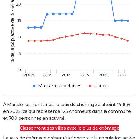
% de la pop. active de 15 - 64 ans
20
15
10
5
0
2006
2009
2012
2015
2018
2021
Mansle-les-Fontaines
France
À Mansle-les-Fontaines, le taux de chômage a atteint
14,9 %
en 2022, ce qui représente 123 chômeurs dans la commune
et 700 personnes en activité.
Classement des villes avec le plus de chômage
Le taux de chômage présenté ici porte sur la population active