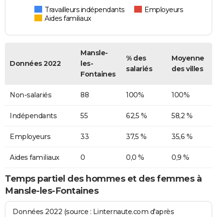
Travailleurs indépendants
Employeurs
Aides familiaux
Mansle-
% des
Moyenne
Données 2022
les-
salariés
des villes
Fontaines
Non-salariés
88
100%
100%
Indépendants
55
62,5 %
58,2 %
Employeurs
33
37,5 %
35,6 %
Aides familiaux
0
0,0 %
0,9 %
Temps partiel des hommes et des femmes à
Mansle-les-Fontaines
Données 2022 (source : Linternaute.com d'après