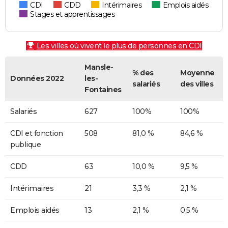
CDI
CDD
Intérimaires
Emplois aidés
Stages et apprentissages
Les villes où vivent le plus de personnes en CDI
Mansle-
% des
Moyenne
Données 2022
les-
salariés
des villes
Fontaines
Salariés
627
100%
100%
CDI et fonction
508
81,0 %
84,6 %
publique
CDD
63
10,0 %
9,5 %
Intérimaires
21
3,3 %
2,1 %
Emplois aidés
13
2,1 %
0,5 %