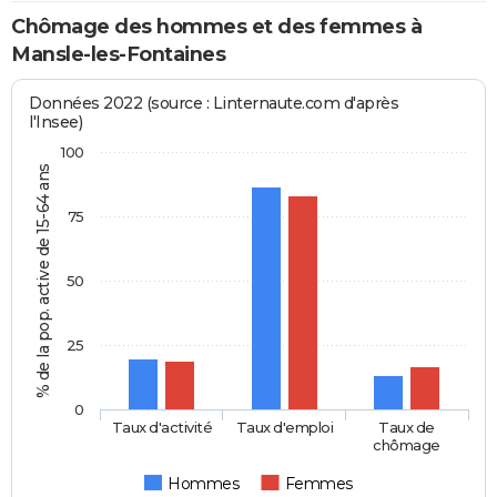
Chômage des hommes et des femmes à
Mansle-les-Fontaines
Données 2022 (source : Linternaute.com d'après
l'Insee)
100
% de la pop. active de 15-64 ans
75
50
25
0
Taux d'activité
Taux d'emploi
Taux de
chômage
Hommes
Femmes