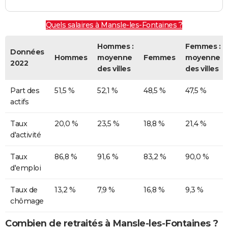
Quels salaires à Mansle-les-Fontaines ?
Hommes :
Femmes :
Données
Hommes
moyenne
Femmes
moyenne
2022
des villes
des villes
Part des
51,5 %
52,1 %
48,5 %
47,5 %
actifs
Taux
20,0 %
23,5 %
18,8 %
21,4 %
d'activité
Taux
86,8 %
91,6 %
83,2 %
90,0 %
d'emploi
Taux de
13,2 %
7,9 %
16,8 %
9,3 %
chômage
Combien de retraités à Mansle-les-Fontaines ?