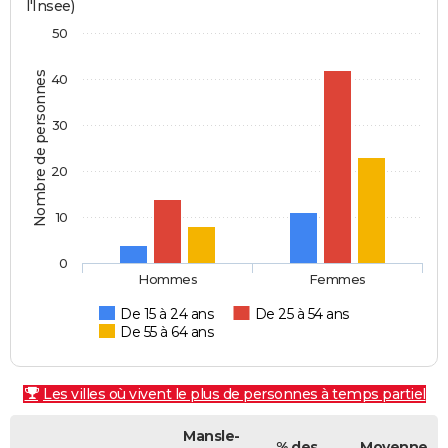
l'Insee)
50
Nombre de personnes
40
30
20
10
0
Hommes
Femmes
De 15 à 24 ans
De 25 à 54 ans
De 55 à 64 ans
Les villes où vivent le plus de personnes à temps partiel
Mansle-
% des
Moyenne