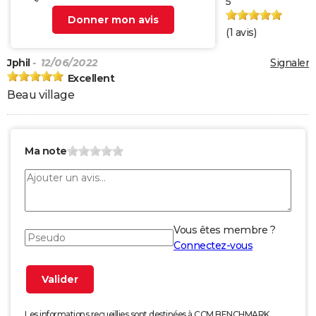
5
Donner mon avis
(
1
avis)
Jphil
- 12/06/2022
Signaler
Excellent
Beau village
Ma note
Vous êtes membre ?
Connectez-vous
Les informations recueillies sont destinées à CCM BENCHMARK