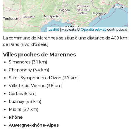
Leaflet
|
Map data ©
OpenStreetMap
contributors
La commune de Marennes se situe à une distance de 409 km
de Paris (à vol d'oiseau).
Villes proches de Marennes
Simandres
(3.1 km)
Chaponnay
(3.4 km)
Saint-Symphorien-d'Ozon
(3.7 km)
Villette-de-Vienne
(3.8 km)
Corbas
(5 km)
Luzinay
(5.3 km)
Mions
(5.7 km)
Rhône
Auvergne-Rhône-Alpes