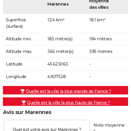
Moyenne
Marennes
des villes
Superficie
12,4 km²
18,1 km²
(surface)
Altitude min.
183 mètre(s)
194 mètres
Altitude max.
366 mètre(s)
395 mètres
Latitude
45.623063
-
Longitude
4.907538
-
Quelle est la ville la plus grande de France ?
Quelle est la ville la plus haute de France ?
Avis sur Marennes
Note moyenne :
Quel est votre avis sur Marennes ?