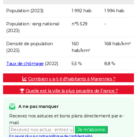
Population (2023)
1 992 hab.
1 994 hab.
Population : rang national
n°5 529
-
(2023)
Densité de population
160
168 hab/km²
(2023)
hab/km²
Taux de chômage
(2022)
5,5 %
8,8 %
Combien y a-t-il d'habitants à Marennes ?
Quelle est la ville la plus peuplée de France ?
A ne pas manquer
Recevez nos astuces et bons plans directement par e-
mail.
Je m'abonne
En savoir plus sur notre politique de confidentialité