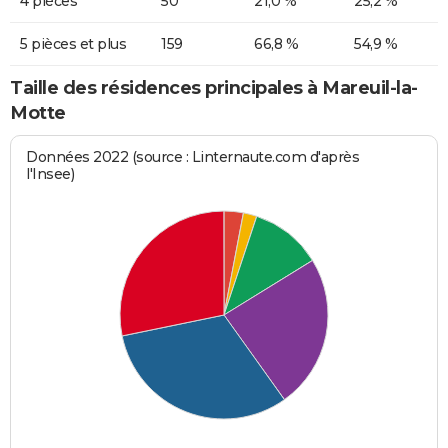
4 pièces
50
21,0 %
25,2 %
5 pièces et plus
159
66,8 %
54,9 %
Taille des résidences principales à Mareuil-la-
Motte
Données 2022 (source : Linternaute.com d'après
l'Insee)