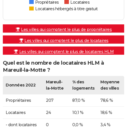
Propriétaires
Locataires
Locataires hébergés à titre gratuit
Les villes qui comptent le plus de propriétaires
Les villes qui comptent le plus de locataires
Les villes qui comptent le plus de locataires HLM
Quel est le nombre de locataires HLM à
Mareuil-la-Motte ?
Mareuil-
% des
Moyenne
Données 2022
la-Motte
logements
des villes
Propriétaires
207
87,0 %
78,6 %
Locataires
24
10,1 %
18,6 %
- dont locataires
0
0,0 %
3,4 %