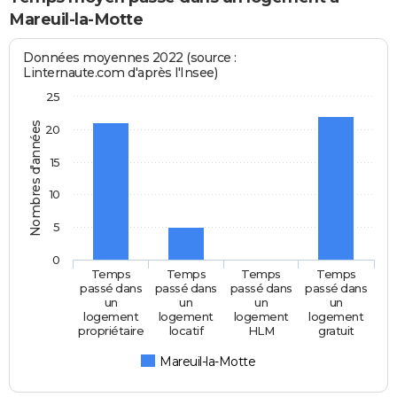
Mareuil-la-Motte
Données moyennes 2022 (source :
Linternaute.com d'après l'Insee)
25
Nombres d'années
20
15
10
5
0
Temps
Temps
Temps
Temps
passé dans
passé dans
passé dans
passé dans
un
un
un
un
logement
logement
logement
logement
propriétaire
locatif
HLM
gratuit
Mareuil-la-Motte