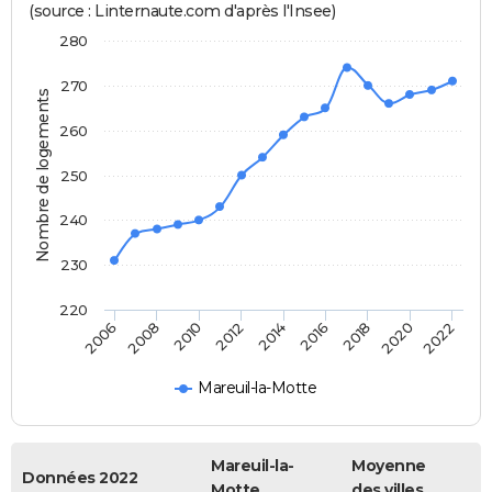
(source : Linternaute.com d'après l'Insee)
280
270
Nombre de logements
260
250
240
230
220
2014
2016
2018
2020
2022
2006
2008
2010
2012
Mareuil-la-Motte
Mareuil-la-
Moyenne
Données 2022
Motte
des villes