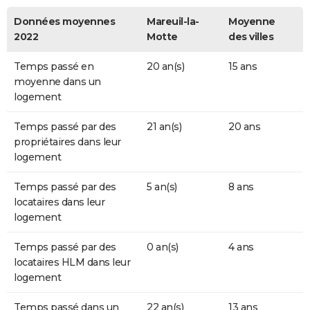
Données moyennes
Mareuil-la-
Moyenne
2022
Motte
des villes
Temps passé en
20 an(s)
15 ans
moyenne dans un
logement
Temps passé par des
21 an(s)
20 ans
propriétaires dans leur
logement
Temps passé par des
5 an(s)
8 ans
locataires dans leur
logement
Temps passé par des
0 an(s)
4 ans
locataires HLM dans leur
logement
Temps passé dans un
22 an(s)
13 ans