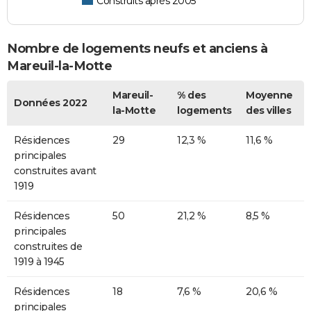
Construits après 2005
Nombre de logements neufs et anciens à
Mareuil-la-Motte
Mareuil-
% des
Moyenne
Données 2022
la-Motte
logements
des villes
Résidences
29
12,3 %
11,6 %
principales
construites avant
1919
Résidences
50
21,2 %
8,5 %
principales
construites de
1919 à 1945
Résidences
18
7,6 %
20,6 %
principales