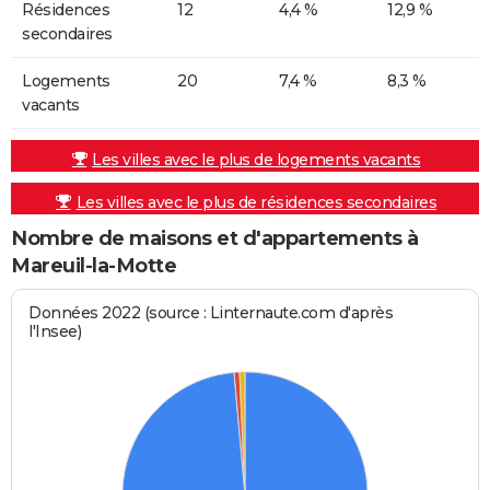
Résidences
12
4,4 %
12,9 %
secondaires
Logements
20
7,4 %
8,3 %
vacants
Les villes avec le plus de logements vacants
Les villes avec le plus de résidences secondaires
Nombre de maisons et d'appartements à
Mareuil-la-Motte
Données 2022 (source : Linternaute.com d'après
l'Insee)