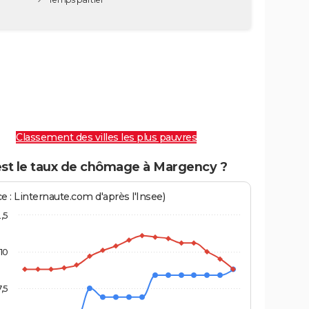
Classement des villes les plus pauvres
est le taux de chômage à Margency ?
e : Linternaute.com d'après l'Insee)
2,5
10
7,5