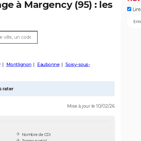
age à
Margency
(95) : les
Lint
y
Montlignon
Eaubonne
Soisy-sous-
 rater
Mise à jour le 10/02/26
Nombre de CDI
Temps partiel