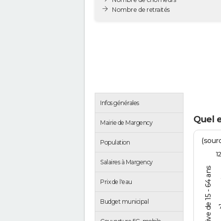
Nombre de retraités
Infos générales
Quel 
Mairie de Margency
(sourc
Population
1
Salaires à Margency
% de la pop. active de 15 - 64 ans
Prix de l'eau
Budget municipal