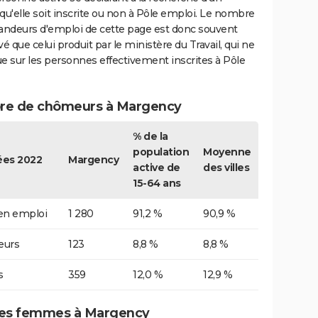
qu'elle soit inscrite ou non à Pôle emploi. Le nombre
ndeurs d'emploi de cette page est donc souvent
vé que celui produit par le ministère du Travail, qui ne
e sur les personnes effectivement inscrites à Pôle
e de chômeurs à Margency
% de la
population
Moyenne
es 2022
Margency
active de
des villes
15-64 ans
 en emploi
1 280
91,2 %
90,9 %
urs
123
8,8 %
8,8 %
s
359
12,0 %
12,9 %
es femmes à Margency