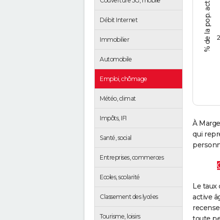
Couverture 5G, mobile
Débit Internet
2
Immobilier
Automobile
Emploi, chômage
Météo, climat
Impôts, IFI
À Marge
qui rep
Santé, social
personne
Entreprises, commerces
Ecoles, scolarité
Le taux 
active â
Classement des lycées
recense
Tourisme, loisirs
toute pe