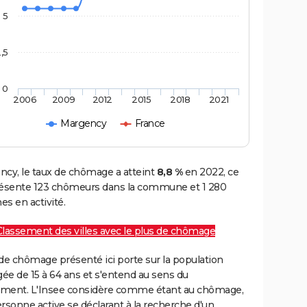
5
,5
0
2006
2009
2012
2015
2018
2021
Margency
France
ncy, le taux de chômage a atteint
8,8 %
en 2022, ce
résente 123 chômeurs dans la commune et 1 280
s en activité.
Classement des villes avec le plus de chômage
de chômage présenté ici porte sur la population
gée de 15 à 64 ans et s'entend au sens du
ment. L'Insee considère comme étant au chômage,
rsonne active se déclarant à la recherche d'un