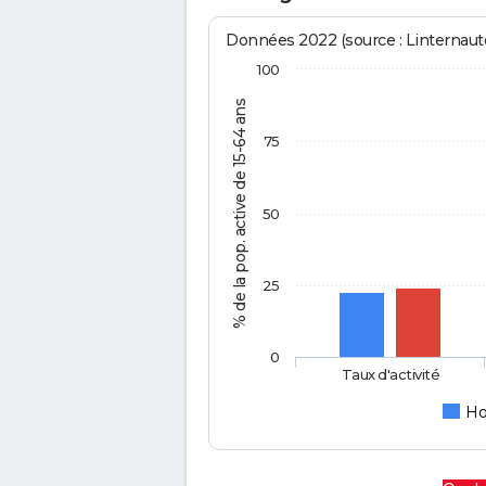
Données 2022 (source : Linternaute
100
% de la pop. active de 15-64 ans
75
50
25
0
Taux d'activité
H