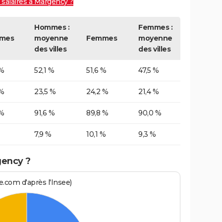
 salaires à Margency ?
Hommes :
Femmes :
mes
moyenne
Femmes
moyenne
des villes
des villes
 %
52,1 %
51,6 %
47,5 %
 %
23,5 %
24,2 %
21,4 %
 %
91,6 %
89,8 %
90,0 %
7,9 %
10,1 %
9,3 %
gency ?
.com d'après l'Insee)