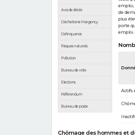
emploi, 
Avis de décès
de dema
plus éle
Déchetterie Margency
porte qu
emploi.
Délinquance
Nombr
Risques naturels
Pollution
Donné
Bureau de vote
Elections
Actifs
Référendum
Chôme
Bureau de poste
Inactif
Chômage des hommes et d