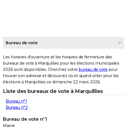
City break
Voyage de noces
Climat
Destinations
Voyage nature
Forum
+
PHOTO
GUIDES D'ACHAT
BONS PLANS
CARTE DE VOEUX
Bureau de vote
Carte Bonne année
Carte Pâques
Carte de Noël
Carte Saint-Valentin
Carte d'anniversaire
DICTIONNAIRE
Les horaires d'ouverture et les horaires de fermeture des
Biographies
Expressions
bureaux de vote à Marquillies pour les élections municipales
Dictionnaire
Citations
Proverbes
PROGRAMME TV
2026 sont disponibles. Cherchez votre
bureau de vote
pour
trouver son adresse et découvrez où et quand voter pour les
COPAINS D'AVANT
élections à Marquillies ce dimanche 22 mars 2026.
Se connecter
Collèges
Universités
Service militaire
S'inscrire
Lycées
Primaires
Entreprises
Avis de recherche
AVIS DE DÉCÈS
Liste des bureaux de vote à Marquillies
FORUM
Bureau n°1
Bureau n°2
Lifestyle
Sport
Television
Cinema
Bricolage
Culture
Auto
Voyage
Bureau de vote n°1
Mairie