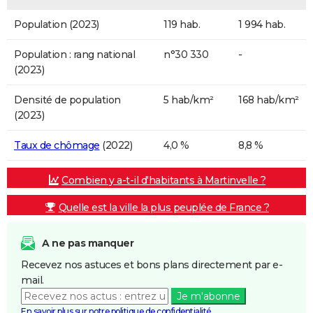
Population (2023)
119 hab.
1 994 hab.
Population : rang national
n°30 330
-
(2023)
Densité de population
5 hab/km²
168 hab/km²
(2023)
Taux de chômage
(2022)
4,0 %
8,8 %
Combien y a-t-il d'habitants à Martinvelle ?
Quelle est la ville la plus peuplée de France ?
A ne pas manquer
Recevez nos astuces et bons plans directement par e-
mail.
Je m'abonne
En savoir plus sur notre politique de confidentialité