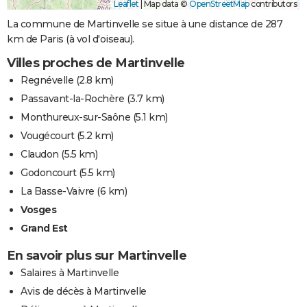
Leaflet
|
Map data ©
OpenStreetMap
contributors
La commune de Martinvelle se situe à une distance de 287
km de Paris (à vol d'oiseau).
Villes proches de Martinvelle
Regnévelle
(2.8 km)
Passavant-la-Rochère
(3.7 km)
Monthureux-sur-Saône
(5.1 km)
Vougécourt
(5.2 km)
Claudon
(5.5 km)
Godoncourt
(5.5 km)
La Basse-Vaivre
(6 km)
Vosges
Grand Est
En savoir plus sur Martinvelle
Salaires à Martinvelle
Avis de décès à Martinvelle