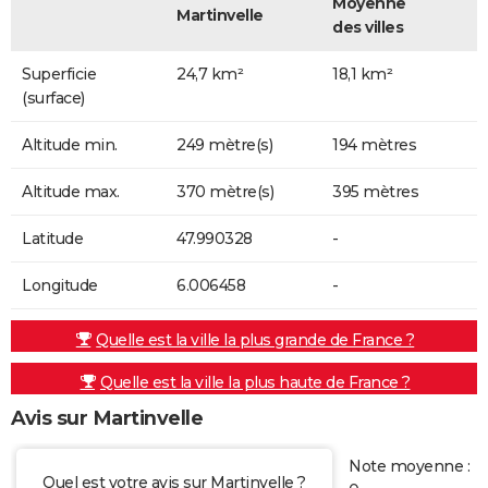
Moyenne
Martinvelle
des villes
Superficie
24,7 km²
18,1 km²
(surface)
Altitude min.
249 mètre(s)
194 mètres
Altitude max.
370 mètre(s)
395 mètres
Latitude
47.990328
-
Longitude
6.006458
-
Quelle est la ville la plus grande de France ?
Quelle est la ville la plus haute de France ?
Avis sur Martinvelle
Note moyenne :
Quel est votre avis sur Martinvelle ?