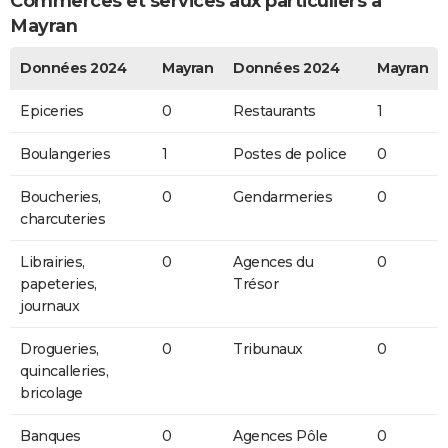
Commerces et services aux particuliers à
Mayran
Données 2024
Mayran
Données 2024
Mayran
Epiceries
0
Restaurants
1
Boulangeries
1
Postes de police
0
Boucheries,
0
Gendarmeries
0
charcuteries
Librairies,
0
Agences du
0
papeteries,
Trésor
journaux
Drogueries,
0
Tribunaux
0
quincalleries,
bricolage
Banques
0
Agences Pôle
0