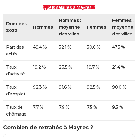
Quels salaires à Mayres ?
Hommes :
Femmes :
Données
Hommes
moyenne
Femmes
moyenne
2022
des villes
des villes
Part des
49,4 %
52,1 %
50,6 %
47,5 %
actifs
Taux
19,2 %
23,5 %
19,7 %
21,4 %
d'activité
Taux
92,3 %
91,6 %
92,5 %
90,0 %
d'emploi
Taux de
7,7 %
7,9 %
7,5 %
9,3 %
chômage
Combien de retraités à Mayres ?