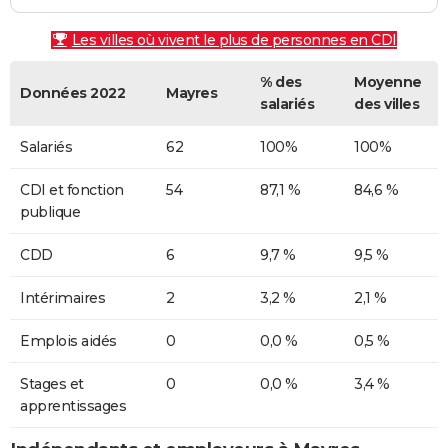
Les villes où vivent le plus de personnes en CDI
% des
Moyenne
Données 2022
Mayres
salariés
des villes
Salariés
62
100%
100%
CDI et fonction
54
87,1 %
84,6 %
publique
CDD
6
9,7 %
9,5 %
Intérimaires
2
3,2 %
2,1 %
Emplois aidés
0
0,0 %
0,5 %
Stages et
0
0,0 %
3,4 %
apprentissages