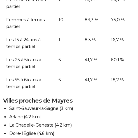
partiel
Femmes à temps
10
83,3 %
75,0 %
partiel
Les 15 à 24 ans à
1
8,3 %
16,7 %
temps partiel
Les 25 à 54 ans à
5
41,7 %
60,1 %
temps partiel
Les 55 à 64 ans à
5
41,7 %
18,2 %
temps partiel
Villes proches de Mayres
Saint-Sauveur-la-Sagne
(3 km)
Arlanc
(4.2 km)
La Chapelle-Geneste
(4.2 km)
Dore-l'Église
(4.6 km)