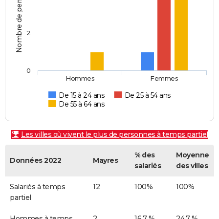
Nombre de personnes
2
0
Hommes
Femmes
De 15 à 24 ans
De 25 à 54 ans
De 55 à 64 ans
Les villes où vivent le plus de personnes à temps partiel
% des
Moyenne
Données 2022
Mayres
salariés
des villes
Salariés à temps
12
100%
100%
partiel
Hommes à temps
2
16,7 %
24,7 %