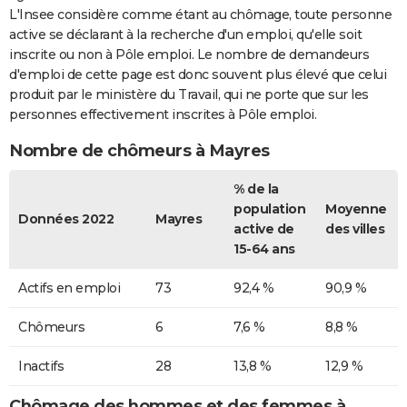
L'Insee considère comme étant au chômage, toute personne
active se déclarant à la recherche d'un emploi, qu'elle soit
inscrite ou non à Pôle emploi. Le nombre de demandeurs
d'emploi de cette page est donc souvent plus élevé que celui
produit par le ministère du Travail, qui ne porte que sur les
personnes effectivement inscrites à Pôle emploi.
Nombre de chômeurs à Mayres
% de la
population
Moyenne
Données 2022
Mayres
active de
des villes
15-64 ans
Actifs en emploi
73
92,4 %
90,9 %
Chômeurs
6
7,6 %
8,8 %
Inactifs
28
13,8 %
12,9 %
Chômage des hommes et des femmes à