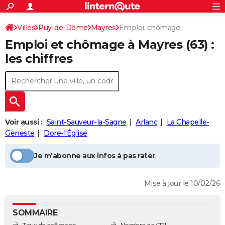
ACTUALITÉS
Connexion
S'inscrire
Villes
Puy-de-Dôme
Mayres
Emploi, chômage
Rechercher
Société
Education
Villes
Politique
Faits Divers
Monde
+
SPORT
Emploi et chômage à
Mayres
(63) :
Football
Cyclisme
Forum
Coupe du monde 2026
Tennis
Rugby
CULTURE
les chiffres
TNT
Cinéma
Musique
Programme TV
Streaming
Sorties cinéma
+
FINANCE
Impôts
Immobilier
Banque
Crédit
Retraite
Epargne
Risques naturels par ville
Assurance
AUTO
Réserver un essai
Berlines
Forum auto
Essais
Citadines
SUV
+
HIGH-TECH
Voir aussi :
Saint-Sauveur-la-Sagne
Arlanc
La Chapelle-
Meilleur smartphone
Ordinateurs
Guide high-tech
Mobiles
Internet
Jeux vidéo
+
Geneste
Dore-l'Église
BRICOLAGE
Aménagement intérieur
Cuisine
Jardinage
+
Forum
Extérieur
Salle de bains
Rangement
WEEK-END
Je m'abonne aux infos à pas rater
Escapades
Expositions
Week-end nature
Guides de France
Patrimoine
Musées
+
LIFESTYLE
Mise à jour le 10/02/26
Bien-être
Mode
+
Art de vivre
Loisirs
Modes de vie
SANTE
SOMMAIRE
Guide de la santé
Médicaments
+
Alimentation
Maladies
Sommeil
VOYAGE