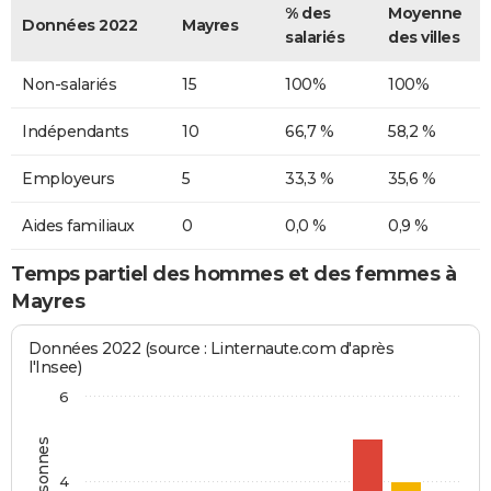
% des
Moyenne
Données 2022
Mayres
salariés
des villes
Non-salariés
15
100%
100%
Indépendants
10
66,7 %
58,2 %
Employeurs
5
33,3 %
35,6 %
Aides familiaux
0
0,0 %
0,9 %
Temps partiel des hommes et des femmes à
Mayres
Données 2022 (source : Linternaute.com d'après
l'Insee)
6
4