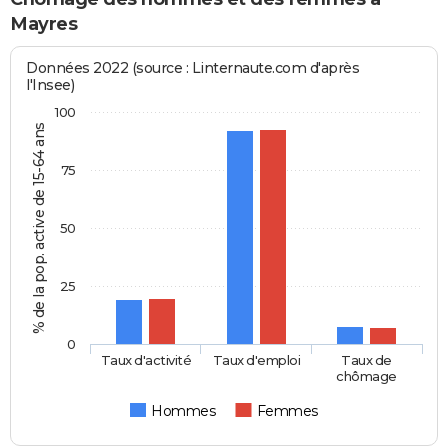
Mayres
Données 2022 (source : Linternaute.com d'après
l'Insee)
100
% de la pop. active de 15-64 ans
75
50
25
0
Taux d'activité
Taux d'emploi
Taux de
chômage
Hommes
Femmes