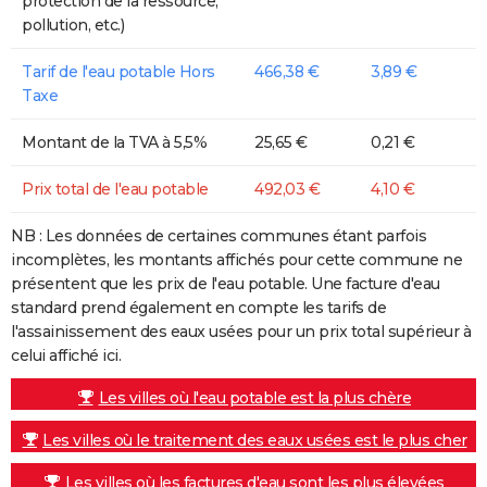
protection de la ressource,
pollution, etc.)
Tarif de l'eau potable Hors
466,38 €
3,89 €
Taxe
Montant de la TVA à 5,5%
25,65 €
0,21 €
Prix total de l'eau potable
492,03 €
4,10 €
NB : Les données de certaines communes étant parfois
incomplètes, les montants affichés pour cette commune ne
présentent que les prix de l'eau potable. Une facture d'eau
standard prend également en compte les tarifs de
l'assainissement des eaux usées pour un prix total supérieur à
celui affiché ici.
Les villes où l'eau potable est la plus chère
Les villes où le traitement des eaux usées est le plus cher
Les villes où les factures d'eau sont les plus élevées