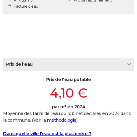
Prix du m3
Prix de l'abonnement
City break
Voyage de noces
Climat
Destinations
Voyage nature
Forum
+
Facture d'eau
PHOTO
GUIDES D'ACHAT
BONS PLANS
CARTE DE VOEUX
Carte Bonne année
Carte Pâques
Carte de Noël
Carte Saint-Valentin
Carte d'anniversaire
DICTIONNAIRE
Prix de l'eau
Biographies
Expressions
Dictionnaire
Citations
Proverbes
PROGRAMME TV
Prix de l'eau potable
COPAINS D'AVANT
4,10 €
Se connecter
Collèges
Universités
Service militaire
S'inscrire
Lycées
Primaires
Entreprises
Avis de recherche
AVIS DE DÉCÈS
par m³ en 2024
FORUM
Moyenne des tarifs de l'eau du robinet déclarés en 2024 dans
Lifestyle
Sport
Television
Cinema
Bricolage
Culture
Auto
Voyage
la commune. (Voir la
méthodologie
)
Dans quelle ville l'eau est la plus chère ?