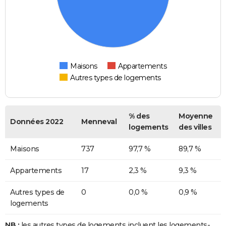
Maisons
Appartements
Autres types de logements
% des
Moyenne
Données 2022
Menneval
logements
des villes
Maisons
737
97,7 %
89,7 %
Appartements
17
2,3 %
9,3 %
Autres types de
0
0,0 %
0,9 %
logements
NB :
les autres types de logements incluent les logements-