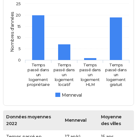
25
Nombres d'années
20
15
10
5
0
Temps
Temps
Temps
Temps
passé dans
passé dans
passé dans
passé dans
un
un
un
un
logement
logement
logement
logement
propriétaire
locatif
HLM
gratuit
Menneval
Données moyennes
Moyenne
Menneval
2022
des villes
Temps passé en
17 an(s)
15 ans