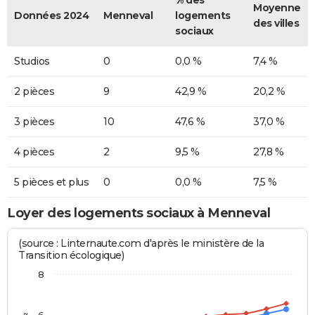
Moyenne
Données 2024
Menneval
logements
des villes
sociaux
Studios
0
0,0 %
7,4 %
2 pièces
9
42,9 %
20,2 %
3 pièces
10
47,6 %
37,0 %
4 pièces
2
9,5 %
27,8 %
5 pièces et plus
0
0,0 %
7,5 %
Loyer des logements sociaux à Menneval
(source : Linternaute.com d'après le ministère de la
Transition écologique)
8
6