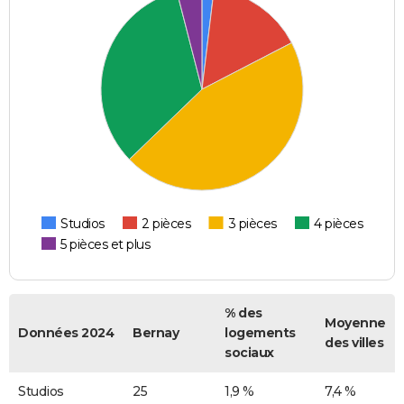
Studios
2 pièces
3 pièces
4 pièces
5 pièces et plus
% des
Moyenne
Données 2024
Bernay
logements
des villes
sociaux
Studios
25
1,9 %
7,4 %