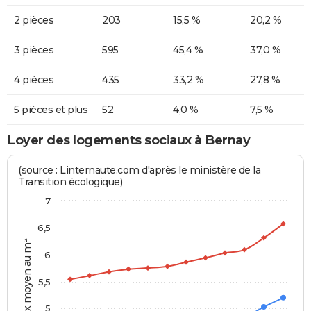
2 pièces
203
15,5 %
20,2 %
3 pièces
595
45,4 %
37,0 %
4 pièces
435
33,2 %
27,8 %
5 pièces et plus
52
4,0 %
7,5 %
Loyer des logements sociaux à Bernay
(source : Linternaute.com d'après le ministère de la
Transition écologique)
7
6,5
Prix moyen au m²
6
5,5
5