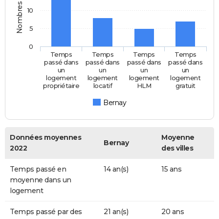
Nombres d'années
10
5
0
Temps
Temps
Temps
Temps
passé dans
passé dans
passé dans
passé dans
un
un
un
un
logement
logement
logement
logement
propriétaire
locatif
HLM
gratuit
Bernay
Données moyennes
Moyenne
Bernay
2022
des villes
Temps passé en
14 an(s)
15 ans
moyenne dans un
logement
Temps passé par des
21 an(s)
20 ans