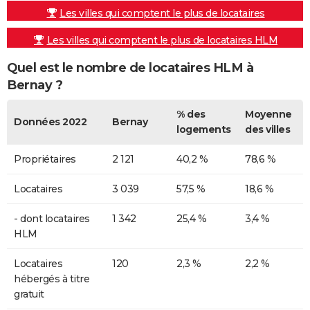
Les villes qui comptent le plus de locataires
Les villes qui comptent le plus de locataires HLM
Quel est le nombre de locataires HLM à
Bernay ?
% des
Moyenne
Données 2022
Bernay
logements
des villes
Propriétaires
2 121
40,2 %
78,6 %
Locataires
3 039
57,5 %
18,6 %
- dont locataires
1 342
25,4 %
3,4 %
HLM
Locataires
120
2,3 %
2,2 %
hébergés à titre
gratuit