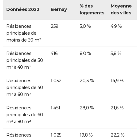
% des
Moyenne
Données 2022
Bernay
logements
des villes
Résidences
259
5,0 %
4,9 %
principales de
moins de 30 m²
Résidences
416
8,0 %
5,8 %
principales de 30
m² à 40 m²
Résidences
1 052
20,3 %
14,9 %
principales de 40
m² à 60 m²
Résidences
1 451
28,0 %
21,6 %
principales de 60
m² à 80 m²
Résidences
1 025
19,8 %
22,2 %