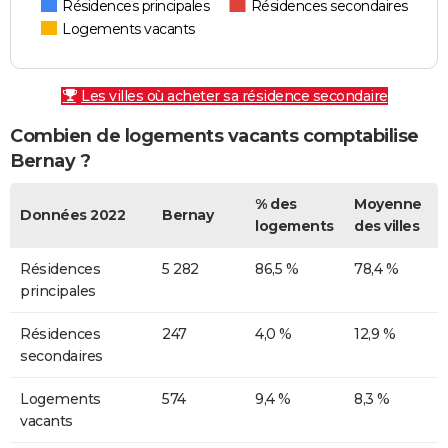
Résidences principales
Résidences secondaires
Logements vacants
Les villes où acheter sa résidence secondaire
Combien de logements vacants comptabilise
Bernay ?
% des
Moyenne
Données 2022
Bernay
logements
des villes
Résidences
5 282
86,5 %
78,4 %
principales
Résidences
247
4,0 %
12,9 %
secondaires
Logements
574
9,4 %
8,3 %
vacants