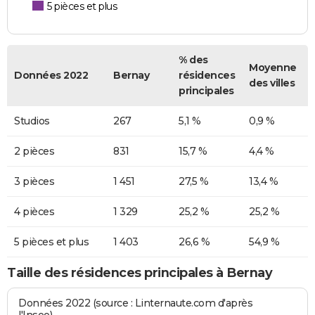
5 pièces et plus
% des
Moyenne
Données 2022
Bernay
résidences
des villes
principales
Studios
267
5,1 %
0,9 %
2 pièces
831
15,7 %
4,4 %
3 pièces
1 451
27,5 %
13,4 %
4 pièces
1 329
25,2 %
25,2 %
5 pièces et plus
1 403
26,6 %
54,9 %
Taille des résidences principales à Bernay
Données 2022 (source : Linternaute.com d'après