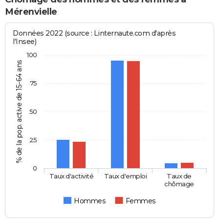
Mérenvielle
Données 2022 (source : Linternaute.com d'après
l'Insee)
100
% de la pop. active de 15-64 ans
75
50
25
0
Taux d'activité
Taux d'emploi
Taux de
chômage
Hommes
Femmes