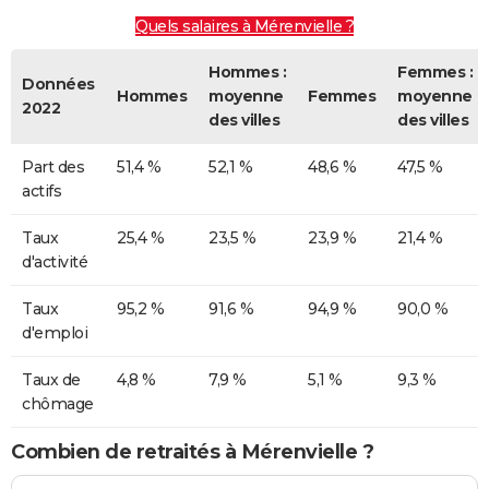
Quels salaires à Mérenvielle ?
Hommes :
Femmes :
Données
Hommes
moyenne
Femmes
moyenne
2022
des villes
des villes
Part des
51,4 %
52,1 %
48,6 %
47,5 %
actifs
Taux
25,4 %
23,5 %
23,9 %
21,4 %
d'activité
Taux
95,2 %
91,6 %
94,9 %
90,0 %
d'emploi
Taux de
4,8 %
7,9 %
5,1 %
9,3 %
chômage
Combien de retraités à Mérenvielle ?