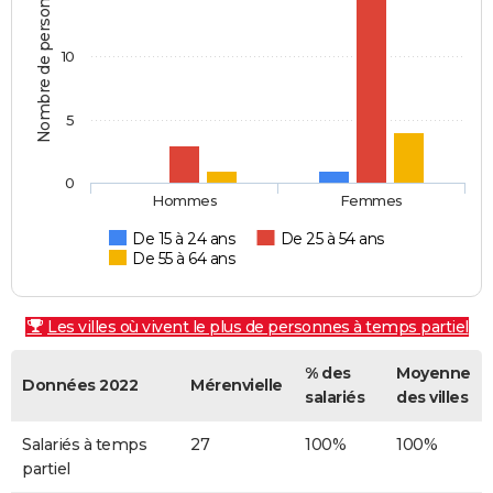
Nombre de personnes
10
5
0
Hommes
Femmes
De 15 à 24 ans
De 25 à 54 ans
De 55 à 64 ans
Les villes où vivent le plus de personnes à temps partiel
% des
Moyenne
Données 2022
Mérenvielle
salariés
des villes
Salariés à temps
27
100%
100%
partiel