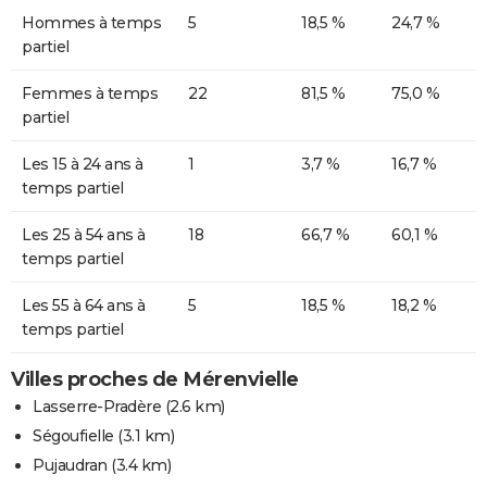
Hommes à temps
5
18,5 %
24,7 %
partiel
Femmes à temps
22
81,5 %
75,0 %
partiel
Les 15 à 24 ans à
1
3,7 %
16,7 %
temps partiel
Les 25 à 54 ans à
18
66,7 %
60,1 %
temps partiel
Les 55 à 64 ans à
5
18,5 %
18,2 %
temps partiel
Villes proches de Mérenvielle
Lasserre-Pradère
(2.6 km)
Ségoufielle
(3.1 km)
Pujaudran
(3.4 km)