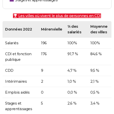
Stages et apprentissages
Les villes où vivent le plus de personnes en CDI
% des
Moyenne
Données 2022
Mérenvielle
salariés
des villes
Salariés
196
100%
100%
CDI et fonction
176
91,7 %
84,6 %
publique
CDD
9
4,7 %
9,5 %
Intérimaires
2
1,0 %
2,1 %
Emplois aidés
0
0,0 %
0,5 %
Stages et
5
2,6 %
3,4 %
apprentissages