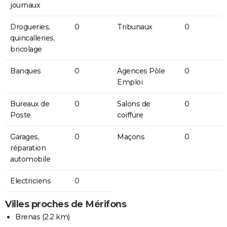
journaux
Drogueries,
0
Tribunaux
0
quincalleries,
bricolage
Banques
0
Agences Pôle
0
Emploi
Bureaux de
0
Salons de
0
Poste
coiffure
Garages,
0
Maçons
0
réparation
automobile
Electriciens
0
Villes proches de Mérifons
Brenas
(2.2 km)