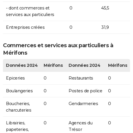
- dont commerces et
0
45,5
services aux particuliers
Entreprises créées
0
31,9
Commerces et services aux particuliers à
Mérifons
Données 2024
Mérifons
Données 2024
Mérifons
Epiceries
0
Restaurants
0
Boulangeries
0
Postes de police
0
Boucheries,
0
Gendarmeries
0
charcuteries
Librairies,
0
Agences du
0
papeteries,
Trésor