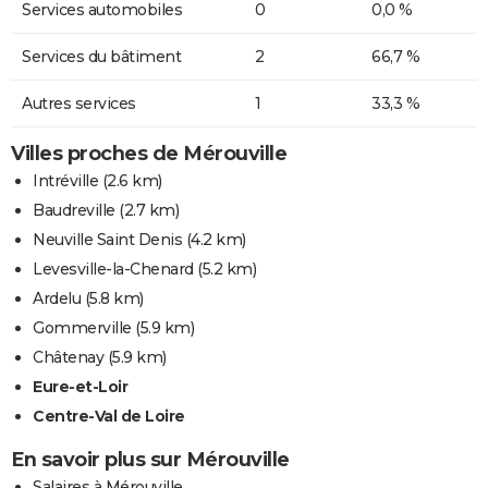
Services automobiles
0
0,0 %
Services du bâtiment
2
66,7 %
Autres services
1
33,3 %
Villes proches de Mérouville
Intréville
(2.6 km)
Baudreville
(2.7 km)
Neuville Saint Denis
(4.2 km)
Levesville-la-Chenard
(5.2 km)
Ardelu
(5.8 km)
Gommerville
(5.9 km)
Châtenay
(5.9 km)
Eure-et-Loir
Centre-Val de Loire
En savoir plus sur Mérouville
Salaires à Mérouville