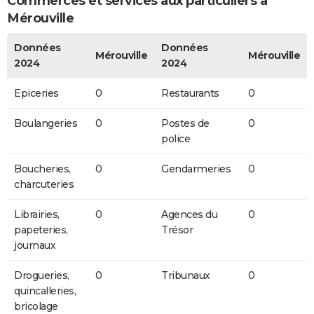
Commerces et services aux particuliers à
Mérouville
Données
Données
Mérouville
Mérouville
2024
2024
Epiceries
0
Restaurants
0
Boulangeries
0
Postes de
0
police
Boucheries,
0
Gendarmeries
0
charcuteries
Librairies,
0
Agences du
0
papeteries,
Trésor
journaux
Drogueries,
0
Tribunaux
0
quincalleries,
bricolage