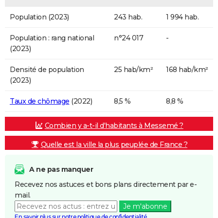
Population (2023)
243 hab.
1 994 hab.
Population : rang national
n°24 017
-
(2023)
Densité de population
25 hab/km²
168 hab/km²
(2023)
Taux de chômage
(2022)
8,5 %
8,8 %
Combien y a-t-il d'habitants à Messemé ?
Quelle est la ville la plus peuplée de France ?
A ne pas manquer
Recevez nos astuces et bons plans directement par e-
mail.
Je m'abonne
En savoir plus sur notre politique de confidentialité