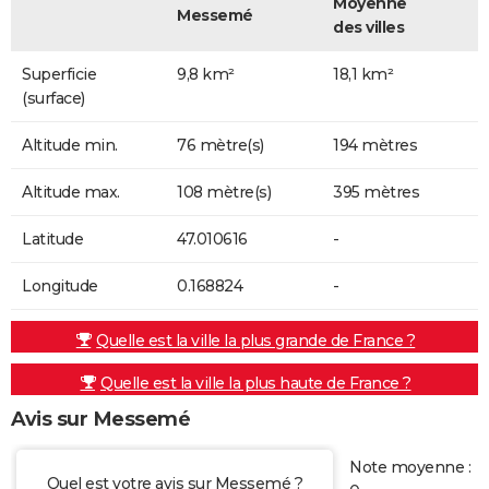
Moyenne
Messemé
des villes
Superficie
9,8 km²
18,1 km²
(surface)
Altitude min.
76 mètre(s)
194 mètres
Altitude max.
108 mètre(s)
395 mètres
Latitude
47.010616
-
Longitude
0.168824
-
Quelle est la ville la plus grande de France ?
Quelle est la ville la plus haute de France ?
Avis sur Messemé
Note moyenne :
Quel est votre avis sur Messemé ?