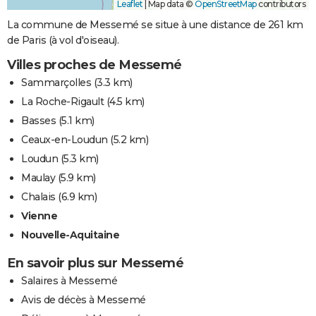
Leaflet
|
Map data ©
OpenStreetMap
contributors
La commune de Messemé se situe à une distance de 261 km
de Paris (à vol d'oiseau).
Villes proches de Messemé
Sammarçolles
(3.3 km)
La Roche-Rigault
(4.5 km)
Basses
(5.1 km)
Ceaux-en-Loudun
(5.2 km)
Loudun
(5.3 km)
Maulay
(5.9 km)
Chalais
(6.9 km)
Vienne
Nouvelle-Aquitaine
En savoir plus sur Messemé
Salaires à Messemé
Avis de décès à Messemé