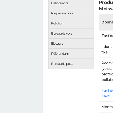
Produc
Délinquance
Moiss
Risques naturels
Donné
Pollution
Bureau de vote
Tarif d
Elections
- dont
fixe)
Référendum
Redeva
Bureau de poste
(voies
protec
polluti
Tarif 
Taxe
Montan