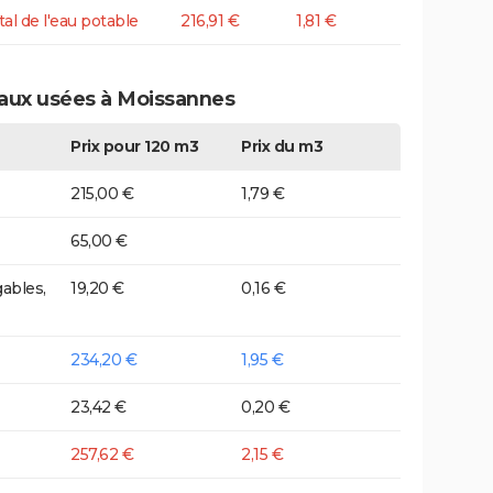
tal de l'eau potable
216,91 €
1,81 €
eaux usées à Moissannes
Prix pour 120 m3
Prix du m3
215,00 €
1,79 €
65,00 €
ables,
19,20 €
0,16 €
234,20 €
1,95 €
23,42 €
0,20 €
257,62 €
2,15 €