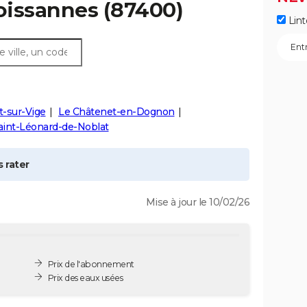
issannes
(87400)
Lint
t-sur-Vige
Le Châtenet-en-Dognon
aint-Léonard-de-Noblat
 rater
Mise à jour le 10/02/26
Prix de l'abonnement
Prix des eaux usées