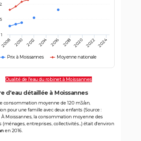
2
,5
1
2016
2020
2010
2024
2014
2018
2008
2022
2012
Prix à Moissannes
Moyenne nationale
Qualité de l'eau du robinet à Moissannes
e d'eau détaillée à Moissannes
e consommation moyenne de 120 m3/an,
on pour une famille avec deux enfants (Source :
 À Moissannes, la consommation moyenne des
(ménages, entreprises, collectivités...) était d'environ
an
en 2016.