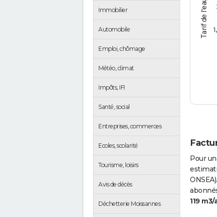
Tarif de l'eau (€/m3)
Immobilier
1
Automobile
Emploi, chômage
Météo, climat
Impôts, IFI
Santé, social
Entreprises, commerces
Factur
Ecoles, scolarité
Pour un
Tourisme, loisirs
estimati
ONSEA).
Avis de décès
abonnés 
119 m3/
Déchetterie Moissannes