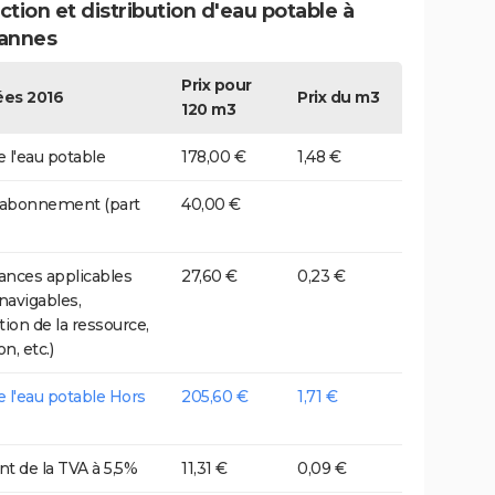
tion et distribution d'eau potable à
annes
Prix pour
es 2016
Prix du m3
120 m3
e l'eau potable
178,00 €
1,48 €
 abonnement (part
40,00 €
nces applicables
27,60 €
0,23 €
 navigables,
tion de la ressource,
on, etc.)
de l'eau potable Hors
205,60 €
1,71 €
t de la TVA à 5,5%
11,31 €
0,09 €