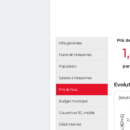
Prix d
Infos générales
1
Mairie de Moissannes
par
Population
Salaires à Moissannes
Evolut
Prix de l'eau
(sour
Budget municipal
Couverture 5G, mobile
2
Débit Internet