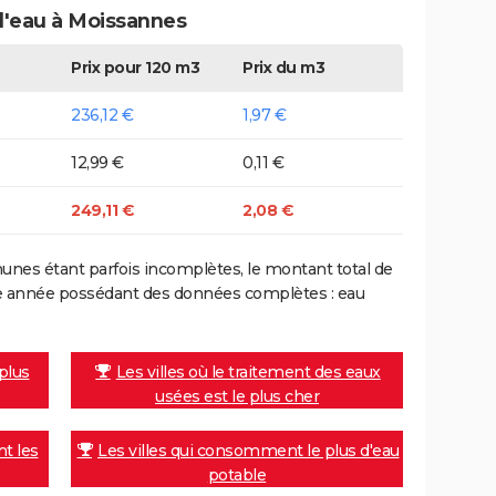
 d'eau à Moissannes
Prix pour 120 m3
Prix du m3
236,12 €
1,97 €
12,99 €
0,11 €
249,11 €
2,08 €
nes étant parfois incomplètes, le montant total de
ière année possédant des données complètes : eau
 plus
Les villes où le traitement des eaux
usées est le plus cher
nt les
Les villes qui consomment le plus d'eau
potable